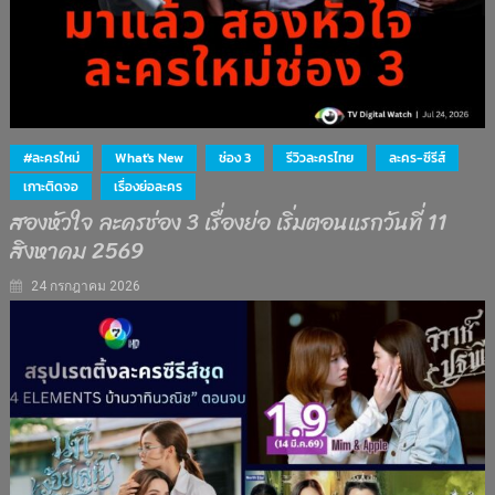
#ละครใหม่
What's New
ช่อง 3
รีวิวละครไทย
ละคร-ซีรีส์
เกาะติดจอ
เรื่องย่อละคร
สองหัวใจ ละครช่อง 3 เรื่องย่อ เริ่มตอนแรกวันที่ 11
สิงหาคม 2569
24 กรกฎาคม 2026