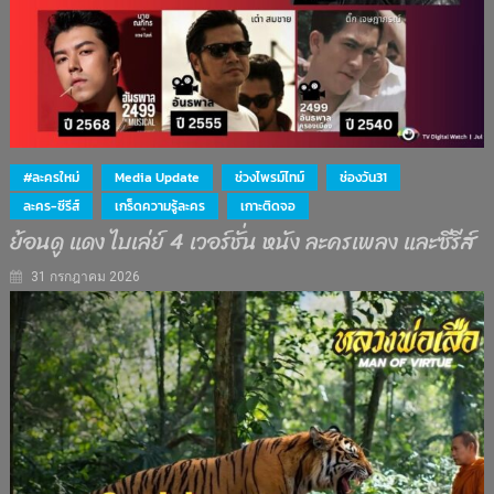
#ละครใหม่
Media Update
ช่วงไพรม์ไทม์
ช่องวัน31
ละคร-ซีรีส์
เกร็ดความรู้ละคร
เกาะติดจอ
ย้อนดู แดง ไบเล่ย์ 4 เวอร์ชั่น หนัง ละครเพลง และซีรีส์
31 กรกฎาคม 2026