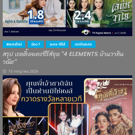
#ละครใหม่
ช่อง 7
ละคร-ซีรีส์
เรตติงละคร
สรุป เรตติ้งละครซีรีส์ชุด “4 ELEMENTS บ้านวาทิน
วณิช”
15 กรกฎาคม 2026