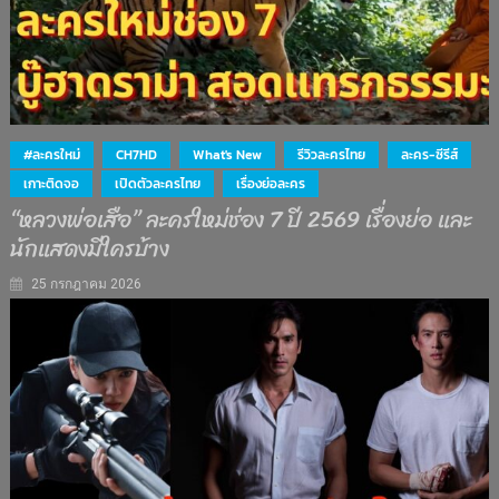
#ละครใหม่
CH7HD
What's New
รีวิวละครไทย
ละคร-ซีรีส์
เกาะติดจอ
เปิดตัวละครไทย
เรื่องย่อละคร
“หลวงพ่อเสือ” ละครใหม่ช่อง 7 ปี 2569 เรื่องย่อ และ
นักแสดงมีใครบ้าง
25 กรกฎาคม 2026