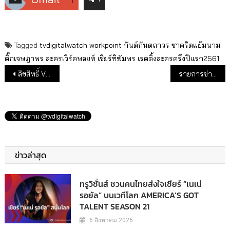
Tagged
tvdigitalwatch
workpoint
กันต์กันตถาวร
ชาคริตแย้มนาม
ติ๊กเจษฎาพร
ละครเวิร์คพอยท์
เชียร์ฑิฆัมพร
เรตติ้งละครครึ่งปีแรก2561
แนะแนวเรื่อง
ลิขสิทธิ์ VS กฎ Must Carry กรณี “จอดำ”บอลโลก
รายการข่าวทำได้ ไทยรัฐทีวี ขึ้นแท่นอันดับ 3
ข่าวล่าสุด
ทรูวิชั่นส์ ชวนคนไทยส่งใจเชียร์ “เนเน่
รอยัล” บนเวทีโลก AMERICA’S GOT
TALENT SEASON 21
6 สิงหาคม 2026