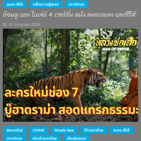
ละคร-ซีรีส์
เกร็ดความรู้ละคร
เกาะติดจอ
ย้อนดู แดง ไบเล่ย์ 4 เวอร์ชั่น หนัง ละครเพลง และซีรีส์
31 กรกฎาคม 2026
#ละครใหม่
CH7HD
What's New
รีวิวละครไทย
ละคร-ซีรีส์
เกาะติดจอ
เปิดตัวละครไทย
เรื่องย่อละคร