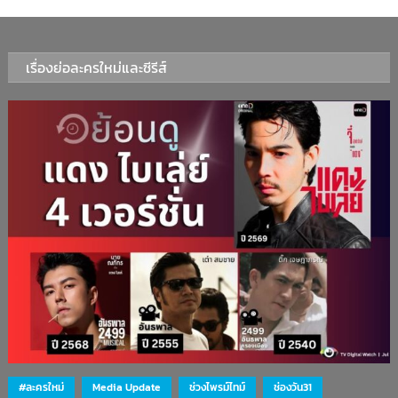
เรื่องย่อละครใหม่และซีรีส์
#ละครใหม่
Media Update
ช่วงไพรม์ไทม์
ช่องวัน31