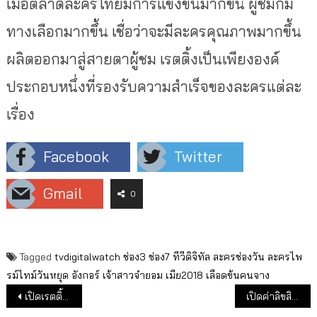
เมื่อตลาดละครไทยมีการแข่งขันมากขึ้น ผู้ชมก็มี
ทางเลือกมากขึ้น เชื่อว่าจะมีละครคุณภาพมากขึ้น
ผลิตออกมาสู่สายตาผู้ชม เรตติ้งเป็นเพียงองค์
ประกอบหนึ่งที่รองรับความสำเร็จของละครแต่ละ
เรื่อง
Facebook
Twitter
Gmail
0
Tagged
tvdigitalwatch
ช่อง3
ช่อง7
ทีวีดิจิทัล
ละครช่องวัน
ละครไพ
รม์ไทม์วันหยุด
อังกอร์
เจ้าสาวจำยอม
เมีย2018
เลือดข้นคนจาง
แนะแนวเรื่อง
เปิดเรตติ้งซีรี่ส์ไทย ลิขสิทธิ์เกาหลี “ My Girl 18 มงกุฎสุดที่รัก” เป้าหมายต่างประเทศ
เปิดค่าลิขสิทธิ์เอเชียนเกมส์