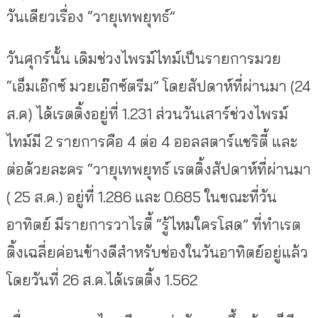
วันเดียวเรื่อง “วายุเทพยุทธ์”
วันศุกร์นั้น เดิมช่วงไพรม์ไทม์เป็นรายการมวย
“เอ็มเอ๊กซ์ มวยเอ๊กซ์ตรีม” โดยสัปดาห์ที่ผ่านมา (24
ส.ค) ได้เรตติ้งอยู่ที่ 1.231 ส่วนวันเสาร์ช่วงไพรม์
ไทม์มี 2 รายการคือ 4 ต่อ 4 ออลสตาร์แชริตี้ และ
ต่อด้วยละคร “วายุเทพยุทธ์ เรตติ้งสัปดาห์ที่ผ่านมา
( 25 ส.ค.) อยู่ที่ 1.286 และ 0.685 ในขณะที่วัน
อาทิตย์ มีรายการวาไรตี้ “รู้ไหมใครโสด” ที่ทำเรต
ติ้งเฉลี่ยค่อนข้างดีสำหรับช่องในวันอาทิตย์อยู่แล้ว
โดยวันที่ 26 ส.ค.ได้เรตติ้ง 1.562