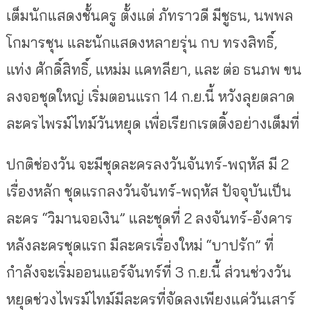
เต็มนักแสดงชั้นครู ตั้งแต่ ภัทราวดี มีชูธน, นพพล
โกมารชุน และนักแสดงหลายรุ่น กบ ทรงสิทธิ์,
แท่ง ศักดิ์สิทธิ์, แหม่ม แคทลียา, และ ต่อ ธนภพ ขน
ลงจอชุดใหญ่ เริ่มตอนแรก 14 ก.ย.นี้ หวังลุยตลาด
ละครไพรม์ไทม์วันหยุด เพื่อเรียกเรตติ้งอย่างเต็มที่
ปกติช่องวัน จะมีชุดละครลงวันจันทร์-พฤหัส มี 2
เรื่องหลัก ชุดแรกลงวันจันทร์-พฤหัส ปัจจุบันเป็น
ละคร “วิมานจอเงิน” และชุดที่ 2 ลงจันทร์-อังคาร
หลังละครชุดแรก มีละครเรื่องใหม่ “บาปรัก” ที่
กำลังจะเริ่มออนแอร์จันทร์ที่ 3 ก.ย.นี้ ส่วนช่วงวัน
หยุดช่วงไพรม์ไทม์มีละครที่จัดลงเพียงแค่วันเสาร์