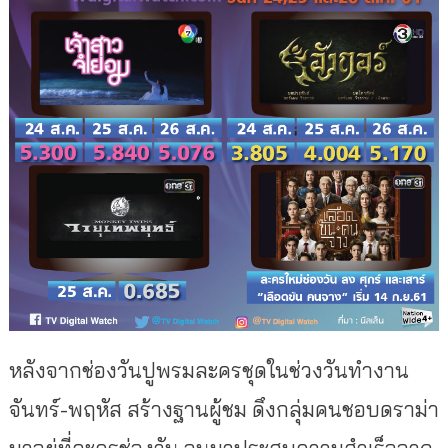
หลังจากช่องวันปูพรมละครชุดในช่วงวันทำงาน
จันทร์-พฤหัส สร้างฐานผู้ชม ดึงกลุ่มคนชอบดราม่า
มาอยู่ที่ละครช่องวัน จนมาประสบความสำเร็จจาก