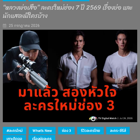
“หลวงพ่อเสือ” ละครใหม่ช่อง 7 ปี 2569 เรื่องย่อ และ
นักแสดงมีใครบ้าง
25 กรกฎาคม 2026
#ละครใหม่
What's New
ช่อง 3
รีวิวละครไทย
ละคร-ซีรีส์
เกาะติดจอ
เรื่องย่อละคร