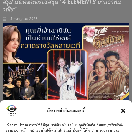
สรุป เรตติ้งละครซีรีส์ชุด “4 ELEMENTS บ้านวาทิน
วณิช”
15 กรกฎาคม 2026
จัดการคำยินยอมคุกกี้
#ละครใหม่
TV
ช่อง 3
รางวัล
ละคร-ซีรีส์
”คุณพี่เจ้าขาดิฉันเป็นห่านมิใช่หงส์” กวาดรางวัล
เพื่อมอบประสบการณ์ที่ดีที่สุด เราใช้เทคโนโลยีเช่นคุกกี้เพื่อจัดเก็บและ/หรือเข้าถึง
ข้อมูลอุปกรณ์ การยินยอมให้ใช้เทคโนโลยีเหล่านี้จะทำให้เราสามารถประมวลผล