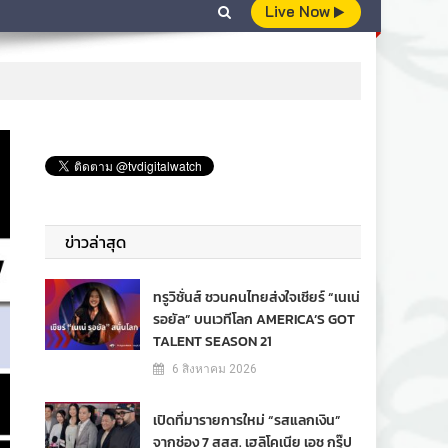
Live Now
ข่าวล่าสุด
ทรูวิชั่นส์ ชวนคนไทยส่งใจเชียร์ “เนเน่
รอยัล” บนเวทีโลก AMERICA’S GOT
TALENT SEASON 21
6 สิงหาคม 2026
เปิดที่มารายการใหม่ “รสแลกเงิน”
จากช่อง 7 สสส. เฮลิโคเนีย เอช กรุ๊ป