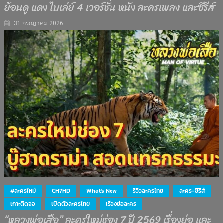
ย้อนดู แดง ไบเล่ย์ 4 เวอร์ชั่น หนัง ละครเพลง และซีรีส์
31 กรกฎาคม 2026
#ละครใหม่
CH7HD
What's New
รีวิวละครไทย
ละคร-ซีรีส์
เกาะติดจอ
เปิดตัวละครไทย
เรื่องย่อละคร
“หลวงพ่อเสือ” ละครใหม่ช่อง 7 ปี 2569 เรื่องย่อ และ