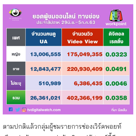
ตามปกติแล้วกลุ่มผู้ชมรายการช่
องเวิร์คพอยท์