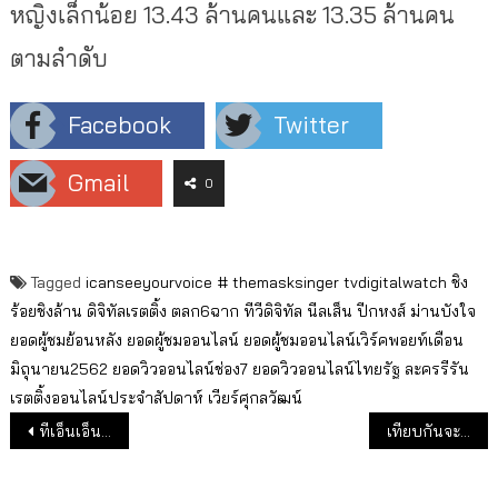
หญิงเล็กน้อย 13.43 ล้านคนและ 13.35 ล้านคน
ตามลำดับ
Facebook
Twitter
Gmail
0
Tagged
icanseeyourvoice #
themasksinger
tvdigitalwatch
ชิง
ร้อยชิงล้าน
ดิจิทัลเรตติ้ง
ตลก6ฉาก
ทีวีดิจิทัล
นีลเส็น
ปีกหงส์
ม่านบังใจ
ยอดผู้ชมย้อนหลัง
ยอดผู้ชมออนไลน์
ยอดผู้ชมออนไลน์เวิร์คพอยท์เดือน
มิถุนายน2562
ยอดวิวออนไลน์ช่อง7
ยอดวิวออนไลน์ไทยรัฐ
ละครรีรัน
เรตติ้งออนไลน์ประจำสัปดาห์
เวียร์ศุกลวัฒน์
แนะแนวเรื่อง
ทีเอ็นเอ็น ปี 62 มีรายได้สูงสุด และ ขาดทุนน้อยที่สุดในรอบ 6 ปี
เทียบกันจะจะ กลุ่มผู้ชม ไทยรัฐนิวส์โชว์ VS ทุบโต๊ะข่าว รายพื้นที่ และอายุ