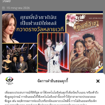
วณิช”
15 กรกฎาคม 2026
จัดการคำยินยอมคุกกี้
#ละครใหม่
TV
ช่อง 3
รางวัล
ละคร-ซีรีส์
”คุณพี่เจ้าขาดิฉันเป็นห่านมิใช่หงส์” กวาดรางวัล
เพื่อมอบประสบการณ์ที่ดีที่สุด เราใช้เทคโนโลยีเช่นคุกกี้เพื่อจัดเก็บและ/หรือเข้าถึง
ข้อมูลอุปกรณ์ การยินยอมให้ใช้เทคโนโลยีเหล่านี้จะทำให้เราสามารถประมวลผล
เพียบ จาก 8 เวที
ข้อมูล เช่น พฤติกรรมการท่องเว็บหรือรหัสเฉพาะบนไซต์นี้ การไม่ยินยอมหรือเพิก