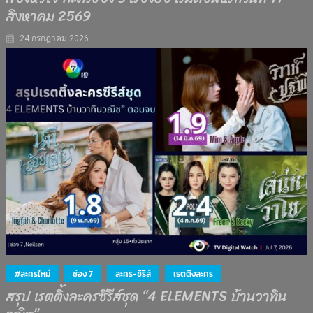
สิงหาคม 2569
24 กรกฎาคม 2026
#ละครใหม่
ช่อง 7
ละคร-ซีรีส์
เรตติงละคร
สรุป เรตติ้งละครซีรีส์ชุด “4 ELEMENTS บ้านวาทิน