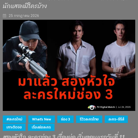
นักแสดงมีใครบ้าง
25 กรกฎาคม 2026
#ละครใหม่
What's New
ช่อง 3
รีวิวละครไทย
ละคร-ซีรีส์
เกาะติดจอ
เรื่องย่อละคร
สองหัวใจ ละครช่อง 3 เรื่องย่อ เริ่มตอนแรกวันที่ 11