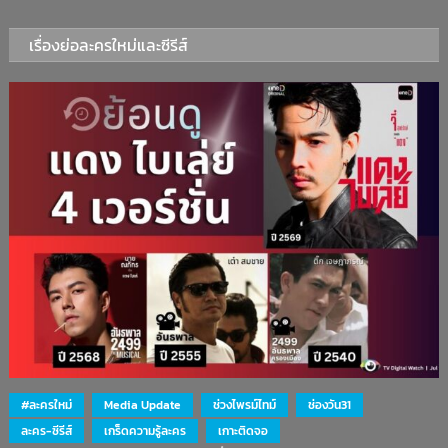
เรื่องย่อละครใหม่และซีรีส์
#ละครใหม่
Media Update
ช่วงไพรม์ไทม์
ช่องวัน31
ละคร-ซีรีส์
เกร็ดความรู้ละคร
เกาะติดจอ