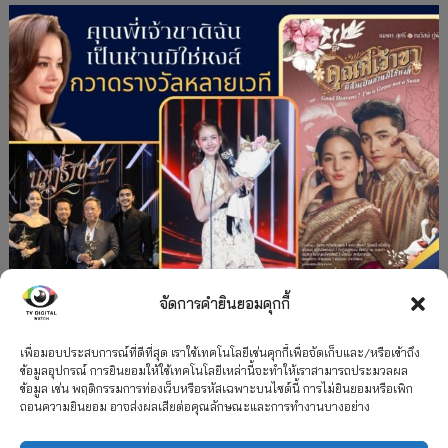
จัดการคำยินยอมคุกกี้
#ละครใหม่
TV
ช่อง 3
รางวัล
ละคร-ซีรีส์
”คุณพี่เจ้าขาดิฉันเป็นห่านมิใช่หงส์” กวาดรางวัล
เพื่อมอบประสบการณ์ที่ดีที่สุด เราใช้เทคโนโลยีเช่นคุกกี้เพื่อจัดเก็บและ/หรือเข้าถึง
ข้อมูลอุปกรณ์ การยินยอมให้ใช้เทคโนโลยีเหล่านี้จะทำให้เราสามารถประมวลผล
เพียบ จาก 8 เวที
ข้อมูล เช่น พฤติกรรมการท่องเว็บหรือรหัสเฉพาะบนไซต์นี้ การไม่ยินยอมหรือเพิก
ถอนความยินยอม อาจส่งผลเสียต่อคุณลักษณะและการทำงานบางอย่าง
12 กรกฎาคม 2026