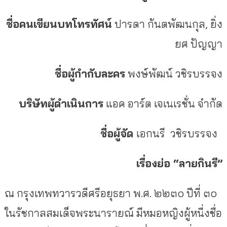
ชื่อคนเขียนบทโทรทัศน์
ปารดา กันตพัฒนกุล
,
ยิ่ง
ยศ ปัญญา
ชื่อผู้กำกับละคร
พงษ์พัฒน์ วชิรบรรจง
บริษัทผู้ดำเนินการ
แอค อาร์ต เจเนเรชั่น จำกัด
ชื่อผู้จัด
เอกนรี
วชิรบรรจง
เรื่องย่อ
“
ลายกินรี
”
ณ กรุงเทพทวารวดีศรีอยุธยา พ
.
ศ
.
๒๒๓๐ ปีที่ ๓๐
ในรัชกาลสมเด็จพระนารายณ์ มีหมอหญิงผู้หนี่งชื่อ