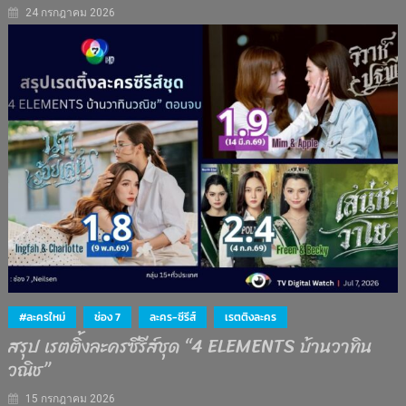
24 กรกฎาคม 2026
#ละครใหม่
ช่อง 7
ละคร-ซีรีส์
เรตติงละคร
สรุป เรตติ้งละครซีรีส์ชุด “4 ELEMENTS บ้านวาทิน
วณิช”
15 กรกฎาคม 2026