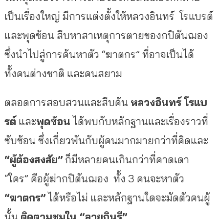
เป็นเรื่องใหญ่ มีการแต่งตั้งให้หลวงอินทร์
โรแบรต์
และพุดซ้อน สืบหาสาเหตุการตายของกปิตันฌอง
ซึ่งนำไปสู่การค้นหาตัว
“
ฆาตกร
”
ที่อาจเป็นได้
ทั้งคนต่างชาติ และคนสยาม
ตลอดการสอบสวนและสืบค้น
หลวงอินทร์
โรแบ
รต์
และ
พุดซ้อน
ได้พบกับหลักฐานและเรื่องราวที่
ซับซ้อน ซึ่งเกี่ยวพันกับผู้คนมากมายกว่าที่คิดและ
“
ผู้ต้องสงสัย
”
ก็มีหลายคนเกินกว่าที่คาดเดา
“
ใคร
”
คือผู้ฆ่ากปิตันฌอง
ทั้ง
3
คนจะหาตัว
“
ฆาตกร
”
ได้หรือไม่ และหลักฐานใดจะมัดตัวคนผู้
นั้น
ติดตามชมใน
“
ลายกินรี
”