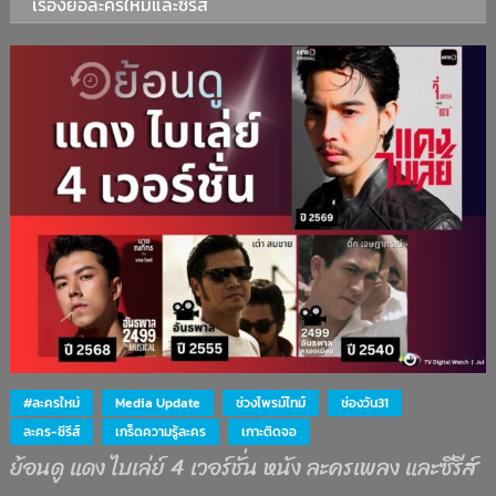
เรื่องย่อละครใหม่และซีรีส์
#ละครใหม่
Media Update
ช่วงไพรม์ไทม์
ช่องวัน31
ละคร-ซีรีส์
เกร็ดความรู้ละคร
เกาะติดจอ
ย้อนดู แดง ไบเล่ย์ 4 เวอร์ชั่น หนัง ละครเพลง และซีรีส์