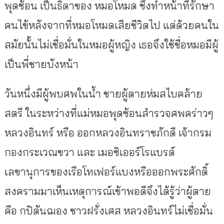
พุดซ้อน เป็นธิดาของ หมอโหมด ซึ่งทำหน้าที่รักษา
คนไข้หลังจากที่หมอโหมดเสียชีวิตไป แต่ด้วยคนใน
สมัยนั้นไม่เชื่อมั่นในหมอผู้หญิง เธอจึงใช้ชื่อหมอมีผู้
เป็นพี่ชายบังหน้า
วันหนึ่งมีผู้พบศพในน้ำ ชายผู้ตายห่มสไบคล้าย
สตรี ในระหว่างที่แม่หมอพุดซ้อนสำรวจศพคร่าวๆ
หลวงอินทร์ หรือ ออกหลวงอินทราชภักดี เจ้ากรม
กองกระเวณขวา และ เมอซิเออร์โรแบรต์
เลขานุการของเรือโทเฟอร์แบงหรือออกพระศักดิ์
สงครามมาเห็นเหตุการณ์เข้าพอดีจึงได้รู้ว่าผู้ตาย
คือ กปิตันฌอง ชาวฝรั่งเศส หลวงอินทร์ไม่เชื่อมั่น