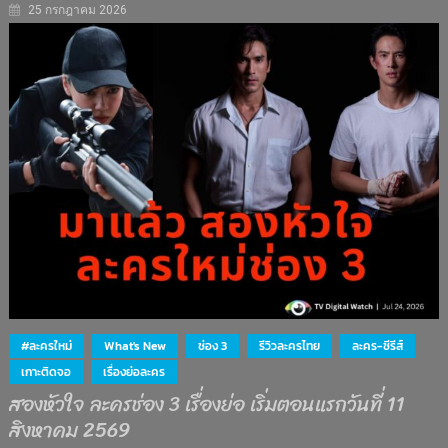
25 กรกฎาคม 2026
#ละครใหม่
What's New
ช่อง 3
รีวิวละครไทย
ละคร-ซีรีส์
เกาะติดจอ
เรื่องย่อละคร
สองหัวใจ ละครช่อง 3 เรื่องย่อ เริ่มตอนแรกวันที่ 11
สิงหาคม 2569