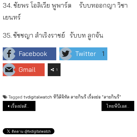
34.
ชัยพร โอลิเวีย พูพาร์ต
รับบทออกญา วิชา
เยนทร์
35.
ชัชชญา สำเริงราชย์
รับบท ลูกจัน
Facebook
Twitter
1
Gmail
1
Tagged
tvdigitalwatch
ทีวีดิจิทัล
ลายกินรี
เรื่องย่อ “ลายกินรี”
แนะแนวเรื่อง
เรื่องย่อสัจจะในชุมโจร (เสือสั่งฟ้า 3)
ไทยพีบีเอสส่งละครเรื่องใหม่ “ณ ขณะเหงา (The Broken Us)”