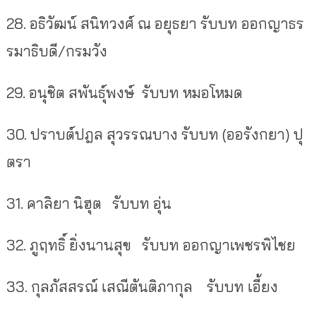
28.
อธิวัฒน์ สนิทวงศ์ ณ อยุธยา รับบท ออกญาธร
รมาธิบดี
/
กรมวัง
29.
อนุชิต สพันธุ์พงษ์
รับบท หมอโหมด
30.
ปราบต์ปฎล สุวรรณบาง
รับบท
(
ออรังกยา
)
ปุ
ตรา
31.
คาลิยา นิฮุต
รับบท อุ่น
32.
ภูฤทธิ์ ยิ่งนานสุข
รับบท ออกญาเพชรพิไชย
33.
กุลภัสสรณ์ เสณีตันติภากุล
รับบท เอี้ยง