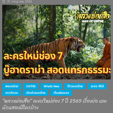
31 กรกฎาคม 2026
#ละครใหม่
CH7HD
What's New
รีวิวละครไทย
ละคร-ซีรีส์
เกาะติดจอ
เปิดตัวละครไทย
เรื่องย่อละคร
“หลวงพ่อเสือ” ละครใหม่ช่อง 7 ปี 2569 เรื่องย่อ และ
นักแสดงมีใครบ้าง