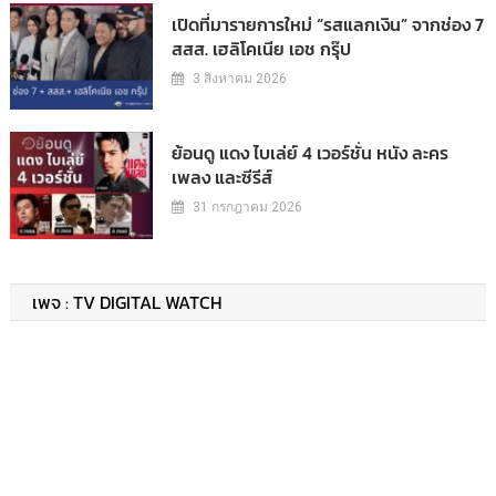
เปิดที่มารายการใหม่ “รสแลกเงิน” จากช่อง 7
สสส. เฮลิโคเนีย เอช กรุ๊ป
3 สิงหาคม 2026
ย้อนดู แดง ไบเล่ย์ 4 เวอร์ชั่น หนัง ละคร
เพลง และซีรีส์
31 กรกฎาคม 2026
เพจ : TV DIGITAL WATCH