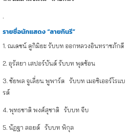
.
รายชื่อนักแสดง
“
ลายกินรี
”
1.
ณเดชน์ คูกิมิยะ รับบท ออกหลวงอินทราชภักดี
2.
อุรัสยา เสปอร์บันด์ รับบท พุดซ้อน
3.
ชัยพล จูเลี่ยน พูพาร์ต
รับบท เมอซิเออร์โรแบ
รต์
4.
พุทธชาติ พงศ์สุชาติ
รับบท จีบ
5.
นัฏฐา ลอยด์
รับบท พิกุล