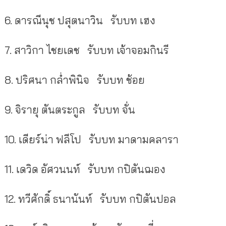
6.
ดารณีนุช ปสุตนาวิน
รับบท เฮง
7.
สาวิกา ไชยเดช
รับบท เจ้าจอมกินรี
8.
ปริศนา กล่ำพินิจ
รับบท ช้อย
9.
จิรายุ ตันตระกูล
รับบท จั่น
10.
เดียร์น่า ฟลีโป
รับบท มาดามคลารา
11.
เดวิด อัศวนนท์
รับบท กปิตันฌอง
12.
ทวีศักดิ์ ธนานันท์
รับบท กปิตันปอล