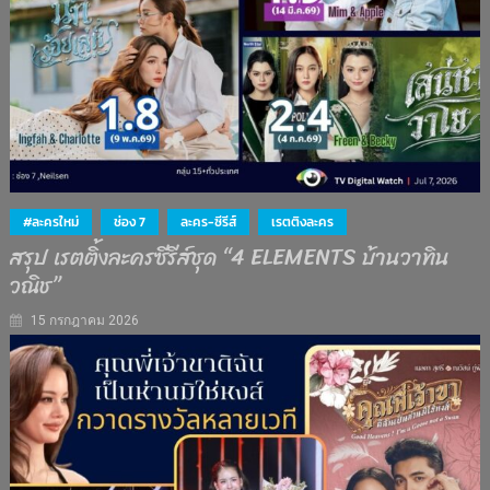
#ละครใหม่
ช่อง 7
ละคร-ซีรีส์
เรตติงละคร
สรุป เรตติ้งละครซีรีส์ชุด “4 ELEMENTS บ้านวาทิน
วณิช”
15 กรกฎาคม 2026