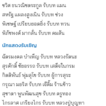
ชวิศ ธนวณิชตระกูล รับบท แมน
สหรัฐ แผลงสูงเนิน รับบท ช่วง
พิเชษฐ์ เปรียบยอดยิ่ง รับบท ทวน
พิภัชพงศ์ มากลั่น รับบท คมสัน
นักแสดงรับเชิญ
ฉัตรมงคล บำเพ็ญ รับบท หลวงรัตนะ
สุรศักดิ์ ชัยอรรถ รับบท เสด็จในกรม
กิตติพันธ์ พุ่มสุโข รับบท ผู้การสุระ
กรุณา มอริส รับบท เจ๊คิ้ม ร้านข้าว
สุชาดา พูนพัฒนสุข รับบท ครูทอง
ไกรลาศ เกรียงไกร รับบท หลวงปู่บุญทา