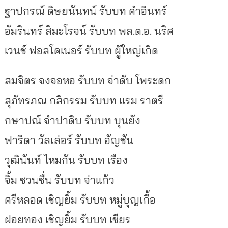
ฐาปกรณ์ ดิษยนันทน์ รับบท คำอินทร์
อัมรินทร์ สิมะโรจน์ รับบท พล.ต.อ. นริศ
เวนช์ ฟอลโคเนอร์ รับบท ผู้ใหญ่เกิด
สมจิตร จงจอหอ รับบท จ่าดับ โพระดก
สุภัทรภณ กสิกรรม รับบท แรม ราตรี
กษาปณ์ จำปาดิบ รับบท บุนยัง
ฟาริดา วัลเล่อร์ รับบท อัญชัน
วุฒินันท์ ไหมกัน รับบท เรือง
จิ้ม ชวนชื่น รับบท จ่าแก้ว
ศรีหลอด เชิญยิ้ม รับบท หมู่บุญเกื้อ
ฝอยทอง เชิญยิ้ม รับบท เชียร