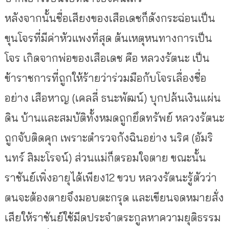
หลังจากนั้นชื่อเสียงของเสือเดชก็ดังกระฉ่อนเป็น
ขุนโจรที่มีค่าหัวแพงที่สุด ต้นเหตุหนทางการเป็น
โจร เกิดจากพ่อของเสือเดช คือ หลวงรัตนะ เป็น
ข้าราชการที่ถูกให้ร้ายว่าร่วมมือกับโจรเลื่องชื่อ
อย่าง เสือหาญ (เคลลี่ ธนะพัฒน์) บุกปล้นเงินแผ่น
ดิน บ้านและสมบัติทั้งหมดถูกยึดทรัพย์ หลวงรัตนะ
ถูกจับติดคุก เพราะตำรวจกังฉินอย่าง นริศ (อัมริ
นทร์ สิมะโรจน์) ส่วนแม่ก็ตรอมใจตาย ขณะนั้น
ราชันย์เพิ่งอายุได้เพียง12 ขวบ หลวงรัตนะรู้ตัวว่า
ตนจะต้องตายจึงมอบตะกรุด และเขียนจดหมายสั่ง
เสียให้ราชันย์ใช้มีดประจำตระกูลหาความยุติธรรม