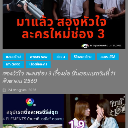
#ละครใหม่
What's New
ช่อง 3
รีวิวละครไทย
ละคร-ซีรีส์
เกาะติดจอ
เรื่องย่อละคร
สองหัวใจ ละครช่อง 3 เรื่องย่อ เริ่มตอนแรกวันที่ 11
สิงหาคม 2569
24 กรกฎาคม 2026