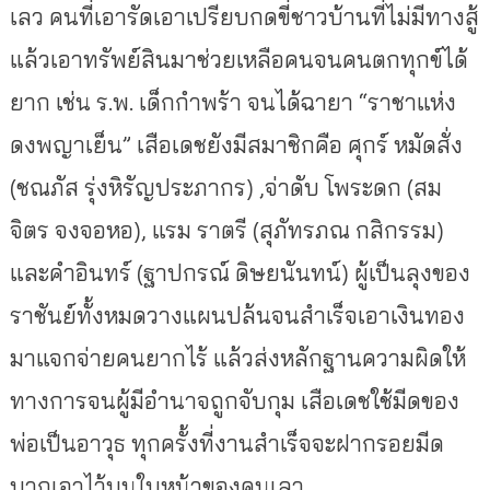
เลว คนที่เอารัดเอาเปรียบกดขี่ชาวบ้านที่ไม่มีทางสู้
แล้วเอาทรัพย์สินมาช่วยเหลือคนจนคนตกทุกข์ได้
ยาก เช่น ร.พ. เด็กกำพร้า จนได้ฉายา “ราชาแห่ง
ดงพญาเย็น” เสือเดชยังมีสมาชิกคือ ศุกร์ หมัดสั่ง
(ชณภัส รุ่งหิรัญประภากร) ,จ่าดับ โพระดก (สม
จิตร จงจอหอ), แรม ราตรี (สุภัทรภณ กสิกรรม)
และคำอินทร์ (ฐาปกรณ์ ดิษยนันทน์) ผู้เป็นลุงของ
ราชันย์ทั้งหมดวางแผนปล้นจนสำเร็จเอาเงินทอง
มาแจกจ่ายคนยากไร้ แล้วส่งหลักฐานความผิดให้
ทางการจนผู้มีอำนาจถูกจับกุม เสือเดชใช้มีดของ
พ่อเป็นอาวุธ ทุกครั้งที่งานสำเร็จจะฝากรอยมีด
บากเอาไว้บนใบหน้าของคนเลว