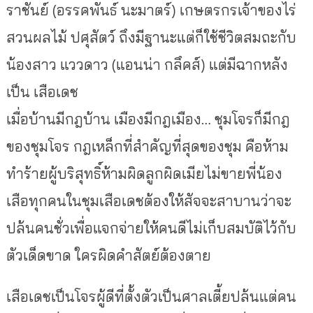
ราชันย์ (อรรคพันธ์ นะมาตร์) เกษตรกรเจ้าของไร่
สวนผลไม้ ปศุสัตว์ ถึงมีฐานะแต่ก็ใช้ชีวิตสมถะกับ
น้องสาว แววดาว (แอนน่า กลึคส์) แต่มีฉากหลัง
เป็น เสือเดช
เมื่อบ้านมีกฎบ้าน เมืองมีกฎเมือง… ชุมโจรก็มีกฎ
ของชุมโจร กฎเหล็กที่สำคัญที่สุดของชุม คือห้าม
ทำร้ายผู้บริสุทธิ์ห้ามผิดลูกผิดเมียไม่ขายพี่น้อง
เสือทุกคนในชุมเสือเดชต้องให้สัจจะสาบานว่าจะ
ปล้นคนชั่วเพื่อแจกจ่ายให้คนดีไม่เก็บสมบัติไว้กับ
ตัวเด็ดขาด ใครผิดคำสัตย์ต้องตาย
เสือเดชเป็นโจรผู้ดีที่ตั้งตัวเป็นศาลเตี้ยปล้นแต่คน