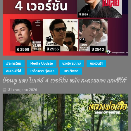
#ละครใหม่
Media Update
ช่วงไพรม์ไทม์
ช่องวัน31
ละคร-ซีรีส์
เกร็ดความรู้ละคร
เกาะติดจอ
ย้อนดู แดง ไบเล่ย์ 4 เวอร์ชั่น หนัง ละครเพลง และซีรีส์
31 กรกฎาคม 2026