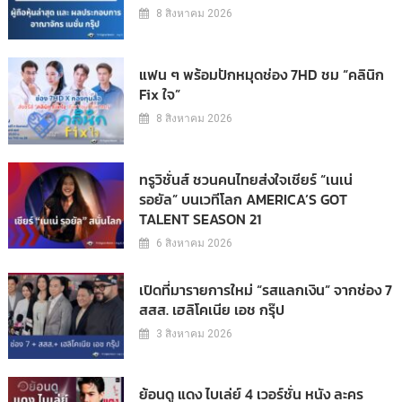
8 สิงหาคม 2026
แฟน ๆ พร้อมปักหมุดช่อง 7HD ชม “คลินิก
Fix ใจ”
8 สิงหาคม 2026
ทรูวิชั่นส์ ชวนคนไทยส่งใจเชียร์ “เนเน่
รอยัล” บนเวทีโลก AMERICA’S GOT
TALENT SEASON 21
6 สิงหาคม 2026
เปิดที่มารายการใหม่ “รสแลกเงิน” จากช่อง 7
สสส. เฮลิโคเนีย เอช กรุ๊ป
3 สิงหาคม 2026
ย้อนดู แดง ไบเล่ย์ 4 เวอร์ชั่น หนัง ละคร