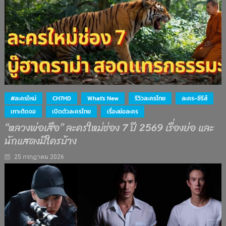
#ละครใหม่
CH7HD
What's New
รีวิวละครไทย
ละคร-ซีรีส์
เกาะติดจอ
เปิดตัวละครไทย
เรื่องย่อละคร
“หลวงพ่อเสือ” ละครใหม่ช่อง 7 ปี 2569 เรื่องย่อ และ
นักแสดงมีใครบ้าง
25 กรกฎาคม 2026