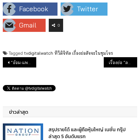
Facebook
Twitter
Gmail
0
Tagged
tvdigitalwatch
ทีวีดิจิทัล
เรื่องย่อสัจจะในชุมโจร
แนะแนวเรื่อง
“อ๋อม-แพรว” นำทีมปลุกตำนานความมันส์ “สัจจะในชุมโจร (เสือสั่งฟ้า 3)” พร้อมลงจอ 29 ต.ค.นี้
เรื่องย่อ “ลายกินรี”
ข่าวล่าสุด
สรุปรายได้ และผู้ถือหุ้นใหญ่ เนชั่น กรุ๊ป
ล่าสุด 5 อันดับแรก