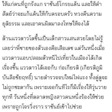
ให้แก่คนที่ถูกรังแก ราชันย์โกรธแค้น และให้คำ
สัตย์ว่าจะแก้แค้นให้กับครอบครัว ทวงคืนความ
ยุติธรรม และเอาคนผิดมาลงโทษให้จงได้
ด้านแววดาวโตขึ้นเป็นเด็กสาวแสนสวยโดยไม่รู้
เลยว่าพี่ชายของตัวเองคือเสือเดช แต่วันหนึ่งเมื่อ
แววดาวแอบปลอมตัวหนีไปเที่ยวในเมืองได้เกิด
เรื่องขึ้น แววดาวได้เจอกับ ก่อเกียรติ (เกียรติภูมิ
บันลือชัยฤทธิ์) นายตำรวจจบใหม่ไฟแรง ทั้งคู่ดูจะ
ไม่ถูกชะตากัน เพราะเจอกันทีไรก็มีเรื่องให้วุ่นวาย
ทุกที วันหนึ่งที่ตลาดหญิงสาวคนหนึ่งร้องให้ช่วย
เพราะถูกโจรวิ่งราว ราชันย์เข้าไปช่วย