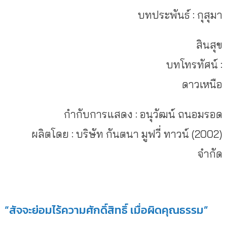
บทประพันธ์ : กุสุมา
สินสุข
บทโทรทัศน์ :
ดาวเหนือ
กำกับการแสดง : อนุวัฒน์ ถนอมรอด
ผลิตโดย : บริษัท กันตนา มูฟวี่ ทาวน์ (2002)
จำกัด
“สัจจะย่อมไร้ความศักดิ์สิทธิ์ เมื่อผิดคุณธรรม”