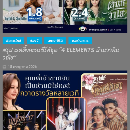
#ละครใหม่
ช่อง 7
ละคร-ซีรีส์
เรตติงละคร
สรุป เรตติ้งละครซีรีส์ชุด “4 ELEMENTS บ้านวาทิน
วณิช”
15 กรกฎาคม 2026