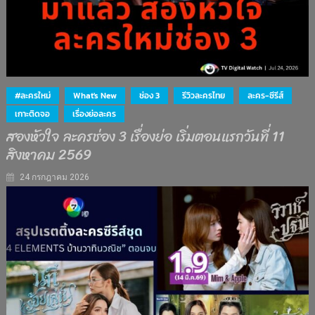
#ละครใหม่
What's New
ช่อง 3
รีวิวละครไทย
ละคร-ซีรีส์
เกาะติดจอ
เรื่องย่อละคร
สองหัวใจ ละครช่อง 3 เรื่องย่อ เริ่มตอนแรกวันที่ 11
สิงหาคม 2569
24 กรกฎาคม 2026