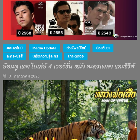
#ละครใหม่
Media Update
ช่วงไพรม์ไทม์
ช่องวัน31
ละคร-ซีรีส์
เกร็ดความรู้ละคร
เกาะติดจอ
ย้อนดู แดง ไบเล่ย์ 4 เวอร์ชั่น หนัง ละครเพลง และซีรีส์
31 กรกฎาคม 2026