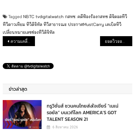
Tagged
NBTC
tvdigitalwatch
กสทช.
คดีฟ้องร้องกสทช
ดิจิตอลทีวี
ทีวีดาวเทียม
ทีวีดิจิทัล
ทีวีสาธารณะ
ประกาศMustCarry
เคเบิลทีวี
เปลี่ยนหมายเลขช่องทีวีดิจิทัล
แนะแนวเรื่อง
ความเคลื่อนไหว รายการ กีฬา วาไรตี้ เกมโชว์ ใหม่ ประจำเดือน ก.ค.63
ยอดวิวออนไลน์ 15-21 มิ.ย.63
ข่าวล่าสุด
ทรูวิชั่นส์ ชวนคนไทยส่งใจเชียร์ “เนเน่
รอยัล” บนเวทีโลก AMERICA’S GOT
TALENT SEASON 21
6 สิงหาคม 2026