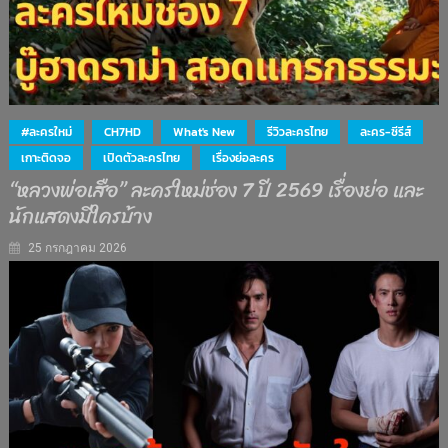
#ละครใหม่
CH7HD
What's New
รีวิวละครไทย
ละคร-ซีรีส์
เกาะติดจอ
เปิดตัวละครไทย
เรื่องย่อละคร
“หลวงพ่อเสือ” ละครใหม่ช่อง 7 ปี 2569 เรื่องย่อ และ
นักแสดงมีใครบ้าง
25 กรกฎาคม 2026