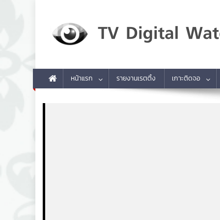
Skip to content
TV Digital Watch
เกาะติดทีวีและออนไลน์ รายงานเรตติ้ง
หน้าแรก
รายงานเรตติ้ง
เกาะติดจอ