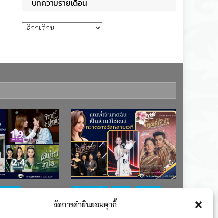
บทความรายเดือน
บทความรายเดือน
ช่อง 7
#ละครใหม่
TV
ช่อง 3
จัดการคำยินยอมคุกกี้
เรตติงละคร
รางวัล
ละคร-ซีรีส์