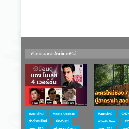
เรื่องย่อละครใหม่และซีรีส์
#ละครใหม่
Media Update
#ละครใหม่
CH7
ช่วงไพรม์ไทม์
ช่องวัน31
What's New
รีว
ละคร-ซีรีส์
เกร็ดความรู้ละคร
ละคร-ซีรีส์
เกาะ