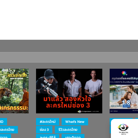
HD
#ละครใหม่
What's New
#ละครใหม่
ิวละครไทย
ช่อง 3
รีวิวละครไทย
ละคร-ซีรีส์
ติดจอ
ละคร-ซีรีส์
เกาะติดจอ