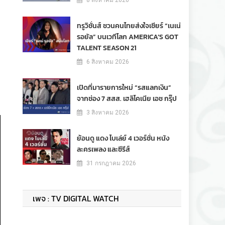
8 สิงหาคม 2026
ทรูวิชั่นส์ ชวนคนไทยส่งใจเชียร์ “เนเน่
รอยัล” บนเวทีโลก AMERICA’S GOT
TALENT SEASON 21
6 สิงหาคม 2026
เปิดที่มารายการใหม่ “รสแลกเงิน”
จากช่อง 7 สสส. เฮลิโคเนีย เอช กรุ๊ป
3 สิงหาคม 2026
ย้อนดู แดง ไบเล่ย์ 4 เวอร์ชั่น หนัง
ละครเพลง และซีรีส์
31 กรกฎาคม 2026
เพจ : TV DIGITAL WATCH