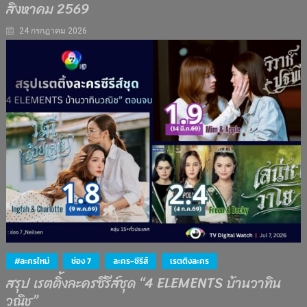
สิงหาคม 2569
24 กรกฎาคม 2026
#ละครใหม่
ช่อง 7
ละคร-ซีรีส์
เรตติงละคร
สรุป เรตติ้งละครซีรีส์ชุด “4 ELEMENTS บ้านวาทิน
วณิช”