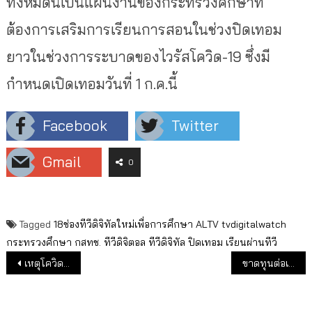
ทั้งหมดนี้เป็นแผนงานของกระทรวงศึกษาที่
ต้องการเสริมการเรียนการสอนในช่วงปิดเทอม
ยาวในช่วงการระบาดของไวรัสโควิด-19 ซึ่งมี
กำหนดเปิดเทอมวันที่ 1 ก.ค.นี้
Facebook
Twitter
Gmail
0
Tagged
18ช่องทีวีดิจิทัลใหม่เพื่อการศึกษา
ALTV
tvdigitalwatch
กระทรวงศึกษา
กสทช.
ทีวีดิจิตอล
ทีวีดิจิทัล
ปิดเทอม
เรียนผ่านทีวี
แนะแนวเรื่อง
เหตุโควิด Q1/ 63 เวิร์คพอยท์รายได้โฆษณาลด 10% กำไรหด 38%
ขาดทุนต่อเนื่อง ไตรมาส1/63 กลุ่มช่อง 3 ขาดทุนเพิ่มขึ้น 114.9%