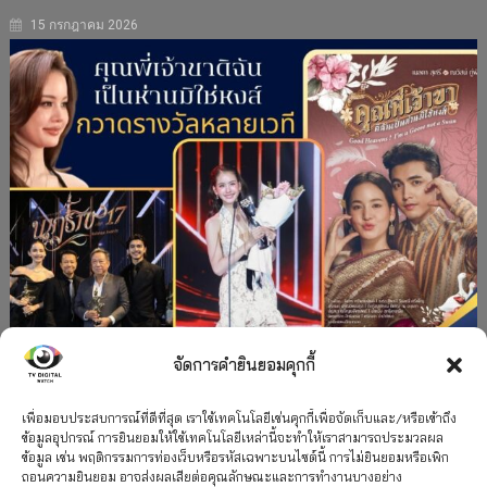
15 กรกฎาคม 2026
จัดการคำยินยอมคุกกี้
#ละครใหม่
TV
ช่อง 3
รางวัล
ละคร-ซีรีส์
”คุณพี่เจ้าขาดิฉันเป็นห่านมิใช่หงส์” กวาดรางวัล
เพื่อมอบประสบการณ์ที่ดีที่สุด เราใช้เทคโนโลยีเช่นคุกกี้เพื่อจัดเก็บและ/หรือเข้าถึง
ข้อมูลอุปกรณ์ การยินยอมให้ใช้เทคโนโลยีเหล่านี้จะทำให้เราสามารถประมวลผล
เพียบ จาก 8 เวที
ข้อมูล เช่น พฤติกรรมการท่องเว็บหรือรหัสเฉพาะบนไซต์นี้ การไม่ยินยอมหรือเพิก
ถอนความยินยอม อาจส่งผลเสียต่อคุณลักษณะและการทำงานบางอย่าง