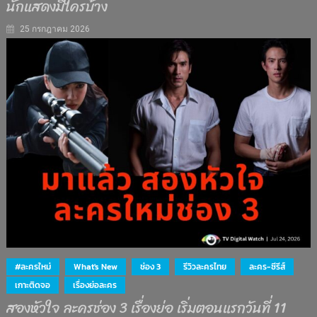
นักแสดงมีใครบ้าง
25 กรกฎาคม 2026
#ละครใหม่
What's New
ช่อง 3
รีวิวละครไทย
ละคร-ซีรีส์
เกาะติดจอ
เรื่องย่อละคร
สองหัวใจ ละครช่อง 3 เรื่องย่อ เริ่มตอนแรกวันที่ 11