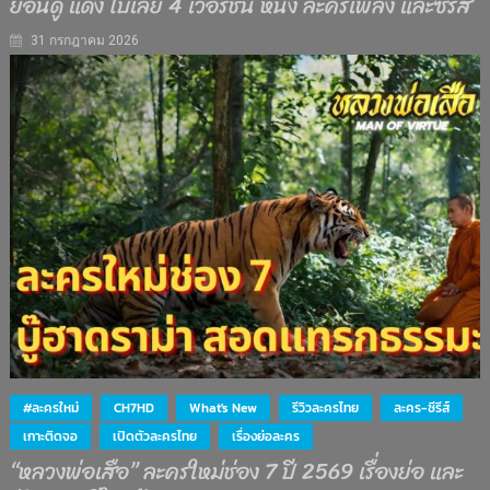
ย้อนดู แดง ไบเล่ย์ 4 เวอร์ชั่น หนัง ละครเพลง และซีรีส์
31 กรกฎาคม 2026
#ละครใหม่
CH7HD
What's New
รีวิวละครไทย
ละคร-ซีรีส์
เกาะติดจอ
เปิดตัวละครไทย
เรื่องย่อละคร
“หลวงพ่อเสือ” ละครใหม่ช่อง 7 ปี 2569 เรื่องย่อ และ