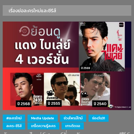
เรื่องย่อละครใหม่และซีรีส์
#ละครใหม่
Media Update
ช่วงไพรม์ไทม์
ช่องวัน31
ละคร-ซีรีส์
เกร็ดความรู้ละคร
เกาะติดจอ