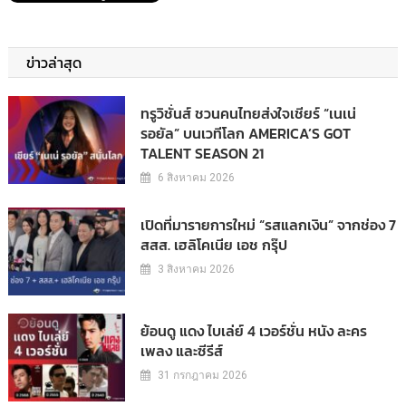
ข่าวล่าสุด
ทรูวิชั่นส์ ชวนคนไทยส่งใจเชียร์ “เนเน่
รอยัล” บนเวทีโลก AMERICA’S GOT
TALENT SEASON 21
6 สิงหาคม 2026
เปิดที่มารายการใหม่ “รสแลกเงิน” จากช่อง 7
สสส. เฮลิโคเนีย เอช กรุ๊ป
3 สิงหาคม 2026
ย้อนดู แดง ไบเล่ย์ 4 เวอร์ชั่น หนัง ละคร
เพลง และซีรีส์
31 กรกฎาคม 2026