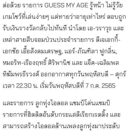
ต่อด้วย รายการ GUESS MY AGE รู้หน้า ไม่รู้วัย
เกมโชว์ที่เล่นง่ายๆ แค่ทายว่าอายุเท่าไหร่ ตอบถูก
รับเงินรางวัลกลับไปทันที นำโดย เอ-วราวุธ และ
เหล่าสายสืบจอมป่วนประจำรายการ ดีเจเอกกี้-
เอกชัย เอื้อสังคมเศรษฐ, แอร์-ภัณฑิลา ฟูกลิ่น,
หมอริท-เรืองฤทธิ์ ศิริพานิช และ แจ็ค-เฉลิมพล
ทิฆัมพรธีรวงศ์ ออกอากาศทุกวันพฤหัสบดี – ศุกร์
เวลา 22.30 น. เริ่มวันพฤหัสบดีที่ 7 ก.ค. 2565
และรายการ ลูกทุ่งไอดอล แชมป์โค่นแชมป์
รายการที่ฮิตติดอันดับกระแสดีเรียกเรตติ้ง และ
สามารถสร้างไอดอลด้านเพลงลูกทุ่งมาประดับ