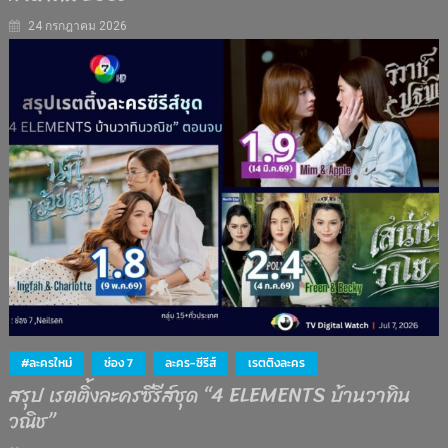
24 กรกฎาคม 2026
#ละครใหม่
ช่อง 7
ละคร-ซีรีส์
เรตติงละคร
สรุป เรตติ้งละครซีรีส์ชุด “4 ELEMENTS บ้านวาทิน
วณิช”