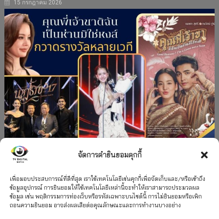
15 กรกฎาคม 2026
จัดการคำยินยอมคุกกี้
#ละครใหม่
TV
ช่อง 3
รางวัล
ละคร-ซีรีส์
”คุณพี่เจ้าขาดิฉันเป็นห่านมิใช่หงส์” กวาดรางวัล
เพื่อมอบประสบการณ์ที่ดีที่สุด เราใช้เทคโนโลยีเช่นคุกกี้เพื่อจัดเก็บและ/หรือเข้าถึง
ข้อมูลอุปกรณ์ การยินยอมให้ใช้เทคโนโลยีเหล่านี้จะทำให้เราสามารถประมวลผล
เพียบ จาก 8 เวที
ข้อมูล เช่น พฤติกรรมการท่องเว็บหรือรหัสเฉพาะบนไซต์นี้ การไม่ยินยอมหรือเพิก
ถอนความยินยอม อาจส่งผลเสียต่อคุณลักษณะและการทำงานบางอย่าง
12 กรกฎาคม 2026