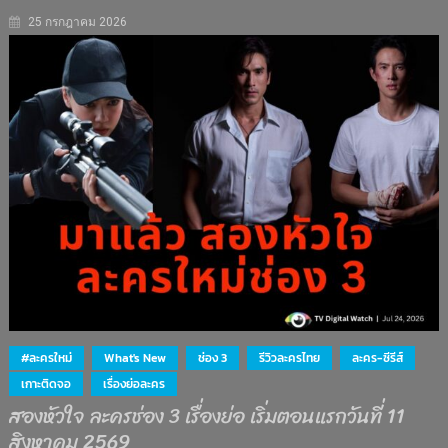
25 กรกฎาคม 2026
#ละครใหม่
What's New
ช่อง 3
รีวิวละครไทย
ละคร-ซีรีส์
เกาะติดจอ
เรื่องย่อละคร
สองหัวใจ ละครช่อง 3 เรื่องย่อ เริ่มตอนแรกวันที่ 11
สิงหาคม 2569