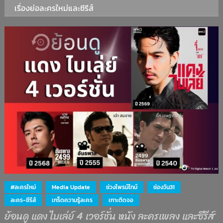
เรื่องย่อละครใหม่และซีรีส์
#ละครใหม่
Media Update
ช่วงไพรม์ไทม์
ช่องวัน31
ละคร-ซีรีส์
เกร็ดความรู้ละคร
เกาะติดจอ
ย้อนดู แดง ไบเล่ย์ 4 เวอร์ชั่น หนัง ละครเพลง และซีรีส์