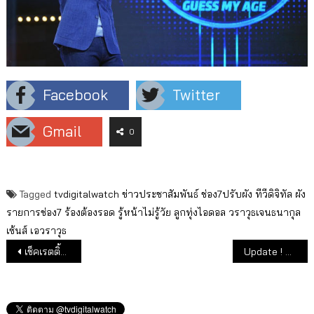
Facebook
Twitter
Gmail
0
Tagged
tvdigitalwatch
ข่าวประชาสัมพันธ์
ช่อง7ปรับผัง
ทีวีดิจิทัล
ผัง
รายการช่อง7
ร้องต้องรอด
รู้หน้าไม่รู้วัย
ลูกทุ่งไอดอล
วราวุธเจนธนากุล
เซ้นส์
เอวราวุธ
แนะแนวเรื่อง
เช็คเรตติ้งรายการบันเทิง-ข่าวทีวีดิจิทัล (20 มิ.ย.65)
Update ! ละครใหม่ช่องทีวีดิจิทัล