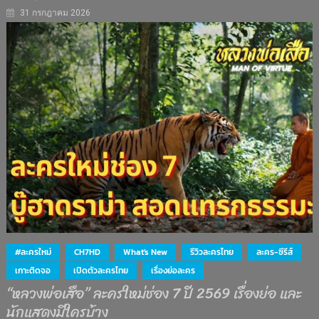
31 กรกฎาคม 2026
#ละครใหม่
CH7HD
What's New
รีวิวละครไทย
ละคร-ซีรีส์
เกาะติดจอ
เปิดตัวละครไทย
เรื่องย่อละคร
“หลวงพ่อเสือ” ละครใหม่ช่อง 7 ปี 2569 เรื่องย่อ และ
นักแสดงมีใครบ้าง