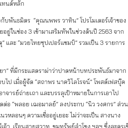
เทนต์หลัก
อกับพันธมิตร “คุณนพพร วาทิน” โปรโมเตอร์เจ้าของ
ยู่ในช่อง 3 เข้ามาเสริมทัพในช่วงต้นปี 2563 จาก
์ดุ” และ “มวยไทยซุปเปอร์แชมป์” รวมเป็น 3 รายการ
ยา” ที่มีกระแสดราม่าว่าปาดหน้าบทประพันธ์มาจาก
จบไป เมื่อผู้จัด “สถาพร นาควิไลโรจน์” โพสต์เฟสบุ๊ค
คุยกับอาจารย์ถ่ายเถา และบรรลุเป้าหมายในการเอาไป
ติดต่อ “พลอย เฌอมาลย์” ลงประกบ “นิว วงศกร” ส่วน
แนวหลอนๆ ความเชื่ออยู่เยอะ ไม่ว่าจะเป็น สางนาง
ผีเจ้า ,เรือนสายสวาท ,ขุมทรัพย์ลำโขง ฯลฯ ซึ่งละครเซ