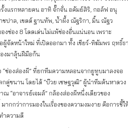
ั้งแรกหลายคน อาทิ จั๊กจั่น อคัมย์สิริ, กอล์ฟ อนุ
าล, เขตต์ ฐานทัพ, น้ำผึ้ง ณัฐริกา, มิ้น ณัฐว
าของช่อง 8 โดดเด่นไม่แพ้ช่องอื่นแน่นอน เพราะ
จัดหน้าใหม่ ที่เปิดออกมา ทั้ง เชียร์-ทิฆัมพร ฤทธิ์ธ
้องมาลุ้นฝีมือกัน
คือ “ช่องส่องผี” ที่ยกทีมความหลอนจากยูทูบมาลงจอ
ิโลกคู่ขนาน โดยได้ “บ๊วย เชษฐวุฒิ” ผู้นำทีมค้นหาดวง
ญญาณ “อาจารย์เจมส์” กล้องส่องผีหนึ่งเดียวของ
 มากกว่าการมองในเรื่องของความงมงาย คือการชี้ให
งทำความดี