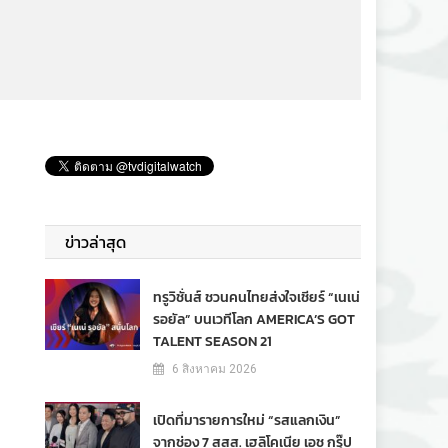
ข่าวล่าสุด
ทรูวิชั่นส์ ชวนคนไทยส่งใจเชียร์ “เนเน่
รอยัล” บนเวทีโลก AMERICA’S GOT
TALENT SEASON 21
6 สิงหาคม 2026
เปิดที่มารายการใหม่ “รสแลกเงิน”
จากช่อง 7 สสส. เฮลิโคเนีย เอช กรุ๊ป