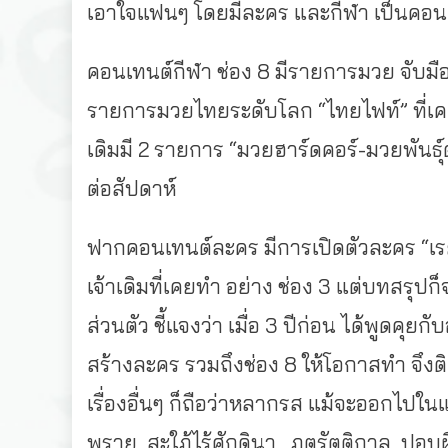
เอาใจแฟนๆ โดยมีละคร และกีฬา เป็นคอน
คอนเทนต์กีฬา ช่อง 8 มีรายการมวย จับมื
รายการมวยไทยระดับโลก “ไทยไฟท์” ที่เคยอ
เดิมมี 2 รายการ “มวยฮาร์ดคอร์-มวยพันธุ
ต่อสัปดาห์
ฟากคอนเทนต์ละคร มีการเปิดตัวละคร “เร
เจ้าเดิมที่เคยทำ อย่าง ช่อง 3 แต่บทสรุปก็
ส่วนตัว ชี้แจงว่า เมื่อ 3 ปีก่อน ได้พูด
สร้างละคร รวมถึงช่อง 8 ให้โอกาสทำ จึง
เรื่องอื่นๆ ก็ถือว่าหลากรส แม้จะออกไปใน
พราย ,สะใภ้ไร้ศักดินา , ภูตรัตติกาล ,ปอบ