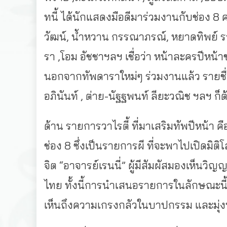
ทนี้ ได้นักแสดงมือดีมาร่วมงานกับช่อง 8 คร
วัฒน์, น้ำหวาน กรรณาภรณ์, หยาดทิพย์ ราชป
รา ,โอม อัชชาฯลฯ เชื่อว่า หน้าละครปีหน้
นอกจากทัพดาราใหม่ๆ ร่วมงานแล้ว รายชื่อผู้
อภินันท์ , ต่าย-นัฐฐพนท์ ลียะวณิช ฯลฯ ก็ต
ด้าน รายการวาไรตี้ ที่มาเสริมทัพปีหน้า 
ช่อง 8 ซึ่งเป็นรายการผี ที่จะพาไปเปิดมิต
จิต “อาจารย์เรนนี่” ผู้มีสัมผัสมองเห็นวิ
ไทย ทั้งนี้การนำเสนอรายการในลักษณะนี้
เห็นถึงความเกรงกลัวในบาปกรรม และมุ่