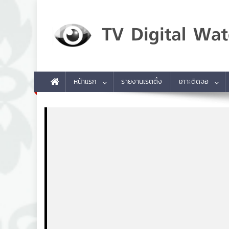
Skip to content
TV Digital Watch
เกาะติดทีวีและออนไลน์ รายงานเรตติ้ง
หน้าแรก
รายงานเรตติ้ง
เกาะติดจอ