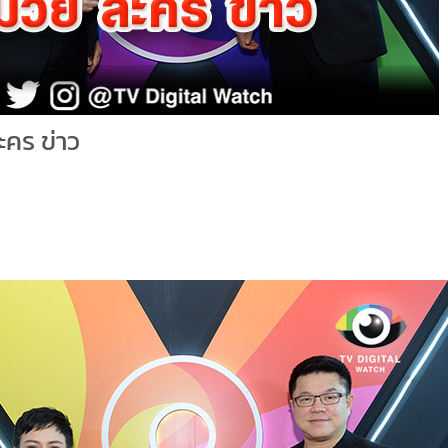
ะคร ข่าว