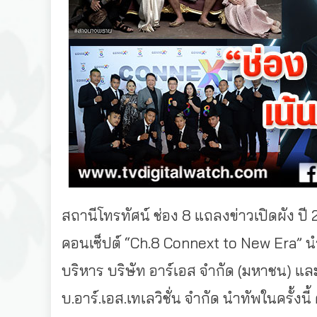
สถานีโทรทัศน์ ช่อง 8 แถลงข่าวเปิดผั
คอนเซ็ปต์ “Ch.8 Connext to New Era” นำโ
บริหาร บริษัท อาร์เอส จำกัด (มหาชน) แ
บ.อาร์.เอส.เทเลวิชั่น จำกัด นำทัพในครั้ง