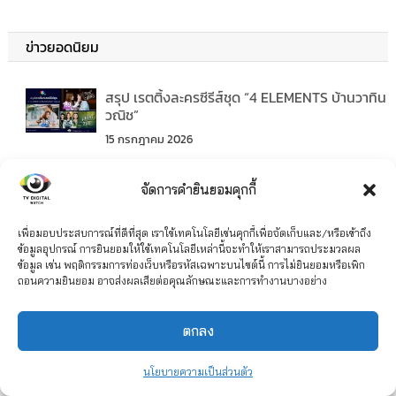
ข่าวยอดนิยม
สรุป เรตติ้งละครซีรีส์ชุด “4 ELEMENTS บ้านวาทิน
วณิช”
15 กรกฎาคม 2026
“หลวงพ่อเสือ” ละครใหม่ช่อง 7 ปี 2569 เรื่องย่อ
จัดการคำยินยอมคุกกี้
และนักแสดงมีใครบ้าง
25 กรกฎาคม 2026
เพื่อมอบประสบการณ์ที่ดีที่สุด เราใช้เทคโนโลยีเช่นคุกกี้เพื่อจัดเก็บและ/หรือเข้าถึง
ข้อมูลอุปกรณ์ การยินยอมให้ใช้เทคโนโลยีเหล่านี้จะทำให้เราสามารถประมวลผล
ช่อง 3 ปิดดีลบริษัทจากสิงคโปร์ ขายละคร 12 เรื่อ
ข้อมูล เช่น พฤติกรรมการท่องเว็บหรือรหัสเฉพาะบนไซต์นี้ การไม่ยินยอมหรือเพิก
ถอนความยินยอม อาจส่งผลเสียต่อคุณลักษณะและการทำงานบางอย่าง
งออนแอร์ตลาดโลก
23 กรกฎาคม 2026
ตกลง
เรื่องย่อ “โซ่รักอัคนี” ซีรีส์ชุด บ้านวาทินวณิช ช่อง
7HD
นโยบายความเป็นส่วนตัว
9 กรกฎาคม 2026