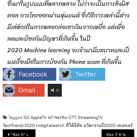
ซึ่งมาในรูปแบบที่หลากหลาย ไม่ว่าจะเป็นการทิ้งมิส
คอล การโทรออกผ่านหุ่นยนต์ ซึ่งวิธีการเหล่านี้ต่าง
มีเล่ห์
กลในการหลอกล่อเอาเงินจากเหยื่อ แต่เพื่อ
ลดและป้องกันปัญหาที่
เกิดขึ้น ในปี
2020
Machine learning
จะเข้ามามีบทบาทและเป็
นเครื่องมือในการป้องกัน
Phone scam
ที่เกิดขึ้น
Facebook
Twitter
Gmail
0
Tagged
5G
AppleTV
IoT
Netflix
OTT
StreamingTV
TechTrend/2020
tvdigitalwatch
ทีวีดิจิทัล
นวัตกรรมปี2020
เทเลนอร์
แนะแนวเรื่อง
“ช่อง 8” เปิดผังปี 2020 เน้นมวย ละคร ข่าว
ช่อง 3 ขายลิขสิทธิ์ละครไปมาเลเซียเรื่องแรก “เล่ห์ลับสลับร่าง” ณเดชน์ ญาญ่า