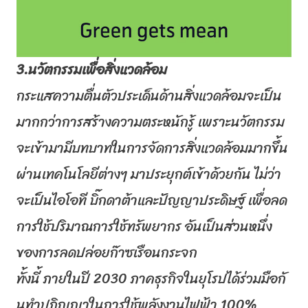
3.นวัตกรรมเพื่อสิ่งแวดล้อม
กระแสความตื่นตัวประเด็นด้านสิ่
งแวดล้อมจะเป็น
มากกว่าการสร้
างความตระหนักรู้ เพราะนวัตกรรม
จะเข้ามามี
บทบาทในการจัดการสิ่งแวดล้
อมมากขึ้น
ผ่านเทคโนโลยีต่างๆ มาประยุกต์เข้าด้วยกัน ไม่ว่า
จะเป็นไอโอที บิ๊กดาต้าและปัญญาประดิษฐ์ เพื่อลด
การใช้ปริมาณการใช้ทรั
พยากร อันเป็นส่วนหนึ่ง
ของการลดปล่
อยก๊าซเรือนกระจก
ทั้งนี้ ภายในปี 2030 ภาคธุรกิจในยุโรปได้ร่วมมือกั
นทำปฏิญญาในการใช้พลังงานไฟฟ้า 100%