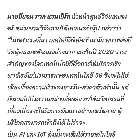
นายบียอน ทาล แซนเบิร์ก
หัวหน้าศูนย์วิจั
ยเทเลน
อร์ หน่วยงานวิจัยภายใต้เทเลนอร์กรุ๊
ป กล่าวว่า
“ในทศวรรษที่มา เทคโลยีดิจิทัลเข้ามามีบทบาทต่
อชี
วิตผู้คนและสังคมอย่างมาก และในปี 2020 วาระ
สำคัญของโลกเทคโนโลยีก็คื
อการให้บริการเชิง
พาณิชย์แก่
ประชาชนของเทคโนโลยี 5
G
ซึ่งจะไม่ใช่
เพียงเรื่
องความเร็วของการรับ-ส่งดาต้
าเท่านั้น แต่
ยังรวมไปถึงความหน่วงที่ลดลง ทำให้นวัตกรรมที่
เกี่ยวเนื่
องจะได้รับการพัฒนาอย่างแพร่
หลาย ผู้
บริโภคสามารถเข้าถึงได้ ไม่ว่าจะ
เป็น
AI
และ
IoT
ดังนั้
นจะเห็นได้ว่าเทคโนโลยี