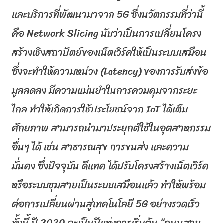
และบริการที่พั
ฒนามาจาก 5
G
ซึ่งนวัตกรรมที่ว่านี้
คือ
Ne
twork Slicing
นับว่าเป็นการเปลี่
ยนโครง
สร้างเชิงสถาปัตย์ของเน็
ตเวิร์คให้เป็นระบบเสมือน
ซึ่งจะทำให้ความหน่วง (
Latency)
ของการรับส่งข้อ
มู
ลลดลง มีความแม่นยำในการควมคุ
มจากระยะ
ไกล ทำให้เกิดการใช้ประโยชน์จาก
IoT
ได้เต็ม
ศักยภาพ สามารถนำมาประยุกต์ใช้ในอุ
ตสาหกรรม
อื่นๆ ได้ เช่น สาธารณสุข การขนส่ง และความ
มั่นคง ซึ่งปัจจุบัน ดีแทค ได้ปรับโครงสร้างเน็ตเวิร์ค
หรื
อระบบชุมสายเป็นระบบเสมือนแล้ว ทำให้พร้อม
ต่อการเปลี่ยนผ่านสู่
เทคโนโลยี 5
G
อย่างรวดเร็ว
ทั้งนี้ ปี 2020 จะเป็นปีแห่งการเริ่มต้น “ถนนสาย