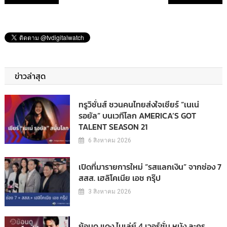
ข่าวล่าสุด
ทรูวิชั่นส์ ชวนคนไทยส่งใจเชียร์ “เนเน่
รอยัล” บนเวทีโลก AMERICA’S GOT
TALENT SEASON 21
6 สิงหาคม 2026
เปิดที่มารายการใหม่ “รสแลกเงิน” จากช่อง 7
สสส. เฮลิโคเนีย เอช กรุ๊ป
3 สิงหาคม 2026
ย้อนดู แดง ไบเล่ย์ 4 เวอร์ชั่น หนัง ละคร