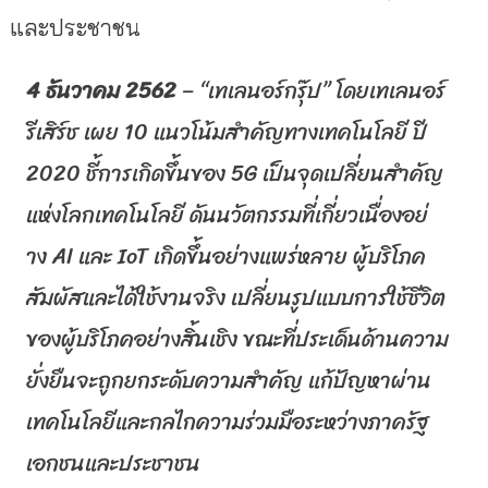
และประชาชน
4 ธันวาคม 2562
– “เทเลนอร์กรุ๊ป” โดยเทเลนอร์
รีเสิร์ช เผย 10 แนวโน้มสำคัญทางเทคโนโลยี ปี
2020 ชี้การเกิดขึ้นของ 5
G
เป็นจุดเปลี่ยนสำคัญ
แห่
งโลกเทคโนโลยี ดันนวัตกรรมที่เกี่ยวเนื่องอย่
าง
AI
และ
IoT
เกิดขึ้นอย่
างแพร่หลาย ผู้บริโภค
สัมผัสและได้ใช้งานจริ
ง เปลี่ยนรูปแบบการใช้ชีวิต
ของผู้
บริโภคอย่างสิ้นเชิง ขณะที่ประเด็นด้านความ
ยั่งยื
นจะถูกยกระดับความสำคัญ แก้ปัญหาผ่าน
เทคโนโลยี
และกลไกความร่วมมือระหว่างภาครั
ฐ
เอกชนและประชาชน