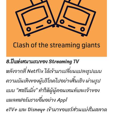
8.ปีแห่งสนามรบของ
Streaming TV
หลังจากที่
Netflix
ได้เข้
ามาเปลี่ยนแปลงรูปแบบ
ความบันเทิ
งของผู้บริโภคไปอย่างสิ้นเชิง ผ่านรูป
แบบ “สตรีมมิ่ง” ทำให้ผู้ผู้คอนเทนท์และเจ้
าของ
แพลทฟอร์มรายอื่นอย่าง
Appl
eTV+
และ
Disney+
เข้ามาขอแชร์
ส่วนแบ่งในตลาด