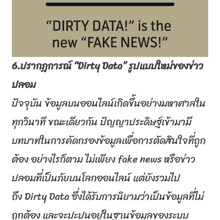
6.ปรากฏการณ์ “
Dirty Data”
รูปแบบใหม่ของข่าว
ปลอม
ปัจจุบัน ข้อมูลบนออนไลน์เกิดขึ้นอย่
างมหาศาลใน
ทุกวินาที ขณะเดียวกัน ปัญญาประดิษฐ์เข้ามามี
บทบาทในการคัดกรองข้อมูลเพื่
อการตัดสินใจที่ถูก
ต้อง อย่างไรก็ตาม ไม่เพียง
fake news
หรือข่าว
ปลอมที่เป็นภั
ยบนโลกออนไลน์ แต่ยังรวมไป
ถึง
Dirty Data
ซึ่งได้รับการนิยามว่าเป็
นข้อมูลที่ไม่
ถูกต้อง และจะปะปนอยู่ในฐานข้อมู
ลของระบบ