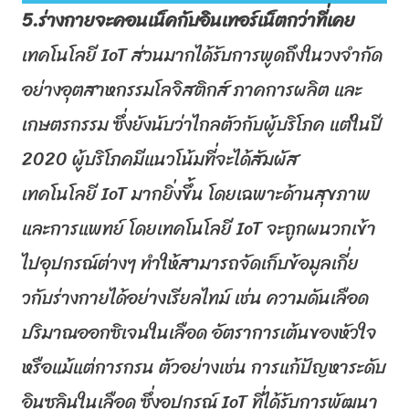
5.ร่างกายจะคอนเน็คกับอินเทอร์
เน็ตกว่าที่เคย
เทคโนโลยี
IoT
ส่วนมากได้รั
บการพูดถึงในวงจำกัด
อย่างอุ
ตสาหกรรมโลจิสติกส์ ภาคการผลิต และ
เกษตรกรรม ซึ่งยังนับว่าไกลตัวกับผู้บริ
โภค แต่ในปี
2020 ผู้บริโภคมีแนวโน้มที่จะได้สั
มผัส
เทคโนโลยี
IoT
มากยิ่งขึ้น โดยเฉพาะด้านสุขภาพ
และการแพทย์ โดยเทคโนโลยี
IoT
จะถูกผนวกเข้
า
ไปอุปกรณ์ต่างๆ ทำให้สามารถจัดเก็บข้อมูลเกี่
ย
วกับร่างกายได้อย่างเรียลไทม์ เช่น ความดันเลือด
ปริมาณออกซิเจนในเลือด อัตราการเต้นของหัวใจ
หรือแม้แต่การกรน ตัวอย่างเช่น การแก้ปัญหาระดับ
อินซูลินในเลื
อด ซึ่งอุปกรณ์
IoT
ที่ได้รับการพั
ฒนา