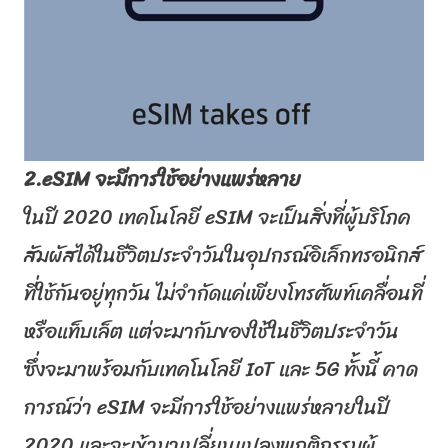
2.
eSIM
จะมีการใช้อย่างแพร่หลาย
ในปี 2020 เทคโนโลยี
eSIM
จะเป็นสิ่งที่ผู้
บริโภค
สัมผัสได้ในชีวิตประจำวั
นในอุปกรณ์อิเล็กทรอนิกส์
ที่ใช้
กันอยู่ทุกวัน ไม่จำกัดแค่เพียงโทรศัพท์เคลื่
อนที่
หรือแท็บเล็ต แต่จะมากับของใช้ในชีวิตประจำวั
น
ซึ่งจะมาพร้อมกับเทคโนโลยี
IoT
และ 5
G
ทั้งนี้ คาด
การณ์ว่า
eSIM
จะมีการใช้อย่
างแพร่หลายในปี
2020 และจะเข้ามาเปลี่ยนแปลงพฤติ
กรรมผู้