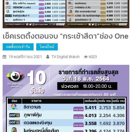
เช็คเรตติ้งตอนจบ “กระเช้าสีดา”ช่อง One
เรตติ้งประจำวัน
ไพรม์ไทม์
19 พฤศจิกายน 2021
TV Digital Watch
6023