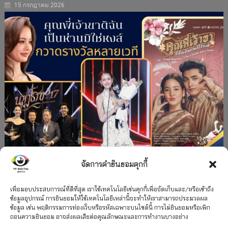
15 กรกฎาคม 2026
จัดการคำยินยอมคุกกี้
#ละครใหม่
TV
ช่อง 3
รางวัล
ละคร-ซีรีส์
”คุณพี่เจ้าขาดิฉันเป็นห่านมิใช่หงส์” กวาดรางวัล
เพื่อมอบประสบการณ์ที่ดีที่สุด เราใช้เทคโนโลยีเช่นคุกกี้เพื่อจัดเก็บและ/หรือเข้าถึง
ข้อมูลอุปกรณ์ การยินยอมให้ใช้เทคโนโลยีเหล่านี้จะทำให้เราสามารถประมวลผล
เพียบ จาก 8 เวที
ข้อมูล เช่น พฤติกรรมการท่องเว็บหรือรหัสเฉพาะบนไซต์นี้ การไม่ยินยอมหรือเพิก
ถอนความยินยอม อาจส่งผลเสียต่อคุณลักษณะและการทำงานบางอย่าง
12 กรกฎาคม 2026