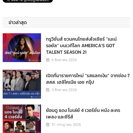
ข่าวล่าสุด
ทรูวิชั่นส์ ชวนคนไทยส่งใจเชียร์ “เนเน่
รอยัล” บนเวทีโลก AMERICA’S GOT
TALENT SEASON 21
6 สิงหาคม 2026
เปิดที่มารายการใหม่ “รสแลกเงิน” จากช่อง 7
สสส. เฮลิโคเนีย เอช กรุ๊ป
3 สิงหาคม 2026
ย้อนดู แดง ไบเล่ย์ 4 เวอร์ชั่น หนัง ละคร
เพลง และซีรีส์
31 กรกฎาคม 2026