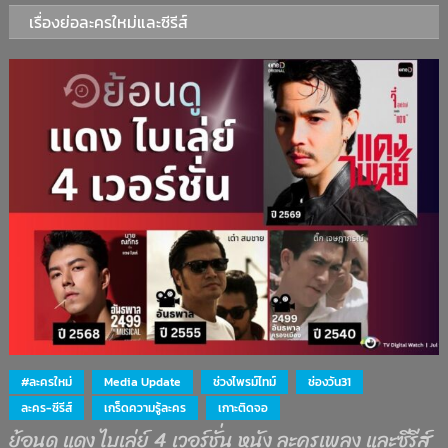
เรื่องย่อละครใหม่และซีรีส์
#ละครใหม่
Media Update
ช่วงไพรม์ไทม์
ช่องวัน31
ละคร-ซีรีส์
เกร็ดความรู้ละคร
เกาะติดจอ
ย้อนดู แดง ไบเล่ย์ 4 เวอร์ชั่น หนัง ละครเพลง และซีรีส์