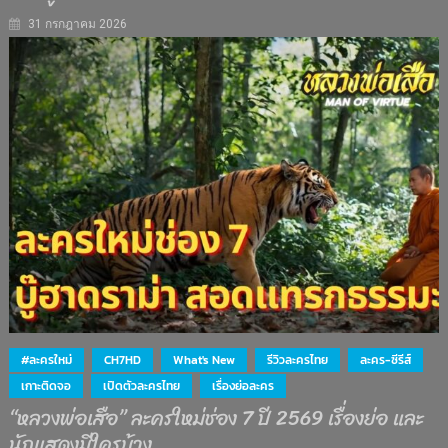
31 กรกฎาคม 2026
#ละครใหม่
CH7HD
What's New
รีวิวละครไทย
ละคร-ซีรีส์
เกาะติดจอ
เปิดตัวละครไทย
เรื่องย่อละคร
“หลวงพ่อเสือ” ละครใหม่ช่อง 7 ปี 2569 เรื่องย่อ และ
นักแสดงมีใครบ้าง