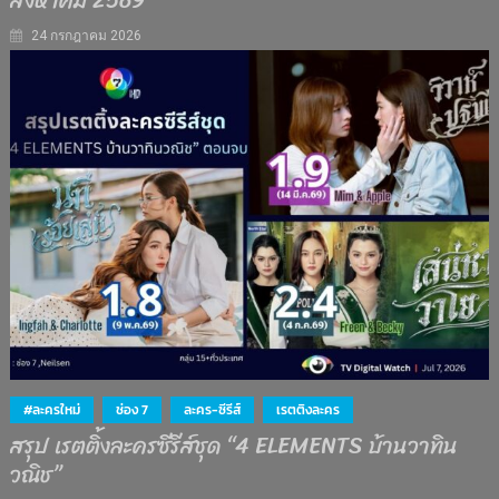
สิงหาคม 2569
24 กรกฎาคม 2026
#ละครใหม่
ช่อง 7
ละคร-ซีรีส์
เรตติงละคร
สรุป เรตติ้งละครซีรีส์ชุด “4 ELEMENTS บ้านวาทิน
วณิช”