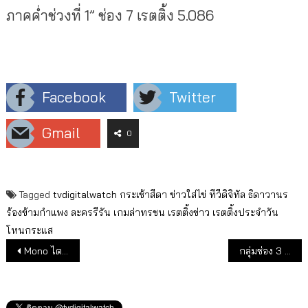
ภาคค่ำช่วงที่ 1” ช่อง 7 เรตติ้ง 5.086
Facebook
Twitter
Gmail
0
Tagged
tvdigitalwatch
กระเช้าสีดา
ข่าวใส่ไข่
ทีวีดิจิทัล
ธิดาวานร
ร้องข้ามกำแพง
ละครรีรัน
เกมล่าทรชน
เรตติ้งข่าว
เรตติ้งประจำวัน
โหนกระแส
แนะแนวเรื่อง
Mono ไตรมาส 3/64 : รายได้เพิ่ม ขาดทุนลด เดินหน้าปรับกลยุทธ์ลดต้นทุนซื้อคอนเทนต์ เน้นผลิตเอง
กลุ่มช่อง 3 ไตรมาส 3/64 :ลดค่าใช้จ่าย ละครรีรัน ทำกำไรเพิ่ม เตรียมลุยธุรกิจหนังและเพลง