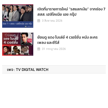
เปิดที่มารายการใหม่ “รสแลกเงิน” จากช่อง 7
สสส. เฮลิโคเนีย เอช กรุ๊ป
3 สิงหาคม 2026
ย้อนดู แดง ไบเล่ย์ 4 เวอร์ชั่น หนัง ละคร
เพลง และซีรีส์
31 กรกฎาคม 2026
เพจ : TV DIGITAL WATCH