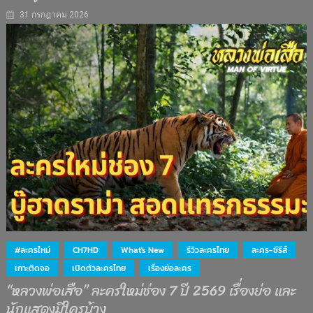
31 กรกฎาคม 2026
#ละครใหม่
CH7HD
What's New
รีวิวละครไทย
ละคร-ซีรีส์
เกาะติดจอ
เปิดตัวละครไทย
เรื่องย่อละคร
“หลวงพ่อเสือ” ละครใหม่ช่อง 7 ปี 2569 เรื่องย่อ และ
นักแสดงมีใครบ้าง