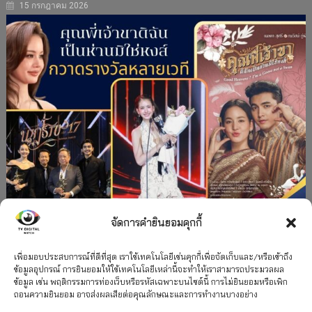
15 กรกฎาคม 2026
จัดการคำยินยอมคุกกี้
#ละครใหม่
TV
ช่อง 3
รางวัล
ละคร-ซีรีส์
”คุณพี่เจ้าขาดิฉันเป็นห่านมิใช่หงส์” กวาดรางวัล
เพื่อมอบประสบการณ์ที่ดีที่สุด เราใช้เทคโนโลยีเช่นคุกกี้เพื่อจัดเก็บและ/หรือเข้าถึง
ข้อมูลอุปกรณ์ การยินยอมให้ใช้เทคโนโลยีเหล่านี้จะทำให้เราสามารถประมวลผล
เพียบ จาก 8 เวที
ข้อมูล เช่น พฤติกรรมการท่องเว็บหรือรหัสเฉพาะบนไซต์นี้ การไม่ยินยอมหรือเพิก
ถอนความยินยอม อาจส่งผลเสียต่อคุณลักษณะและการทำงานบางอย่าง
12 กรกฎาคม 2026