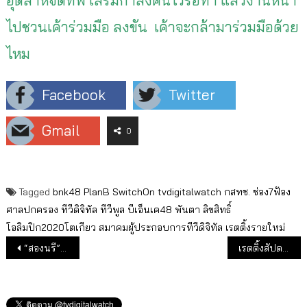
อุตส่าห์จัดทัพ เสริมกำลังคนไว้รอท่า แล้วงานหน้า
ไปชวนเค้าร่วมมือ ลงขัน เค้าจะกล้ามาร่วมมือด้วย
ไหม
Facebook
Twitter
Gmail
0
Tagged
bnk48
PlanB
SwitchOn
tvdigitalwatch
กสทช.
ช่อง7ฟ้อง
ศาลปกครอง
ทีวีดิจิทัล
ทีวีพูล
บีเอ็นเค48
พันตา
ลิขสิทธิ์
โอลิมปิก2020โตเกียว
สมาคมผู้ประกอบการทีวีดิจิทัล
เรตติ้งรายใหม่
แนะแนวเรื่อง
“สองนรี” ฉุดช่อง 7 กลับขึ้นอันดับ 1 ยอดผู้ชมออนไลน์ AIS Play เดือนส.ค.62
เรตติ้งสัปดาห์สุดท้ายของช่อง 3SD และ 3Family ก่อนลาจากทีวีดิจิทัล