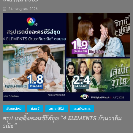
24 กรกฎาคม 2026
#ละครใหม่
ช่อง 7
ละคร-ซีรีส์
เรตติงละคร
สรุป เรตติ้งละครซีรีส์ชุด “4 ELEMENTS บ้านวาทิน
วณิช”