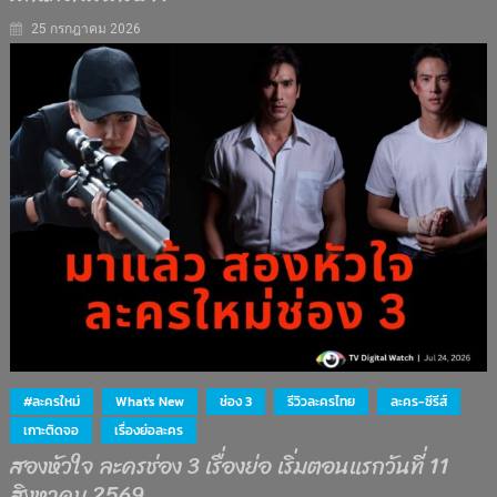
25 กรกฎาคม 2026
#ละครใหม่
What's New
ช่อง 3
รีวิวละครไทย
ละคร-ซีรีส์
เกาะติดจอ
เรื่องย่อละคร
สองหัวใจ ละครช่อง 3 เรื่องย่อ เริ่มตอนแรกวันที่ 11
สิงหาคม 2569