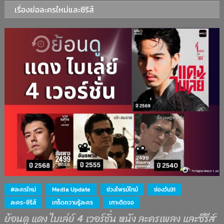
เรื่องย่อละครใหม่และซีรีส์
#ละครใหม่
Media Update
ช่วงไพรม์ไทม์
ช่องวัน31
ละคร-ซีรีส์
เกร็ดความรู้ละคร
เกาะติดจอ
ย้อนดู แดง ไบเล่ย์ 4 เวอร์ชั่น หนัง ละครเพลง และซีรีส์