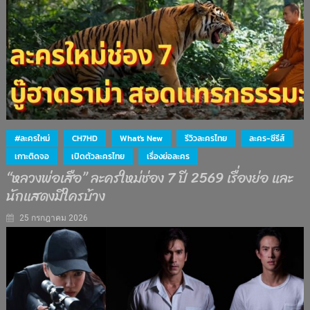
#ละครใหม่
CH7HD
What's New
รีวิวละครไทย
ละคร-ซีรีส์
เกาะติดจอ
เปิดตัวละครไทย
เรื่องย่อละคร
“หลวงพ่อเสือ” ละครใหม่ช่อง 7 ปี 2569 เรื่องย่อ และ
นักแสดงมีใครบ้าง
25 กรกฎาคม 2026