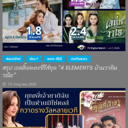
#ละครใหม่
ช่อง 7
ละคร-ซีรีส์
เรตติงละคร
สรุป เรตติ้งละครซีรีส์ชุด “4 ELEMENTS บ้านวาทิน
วณิช”
15 กรกฎาคม 2026