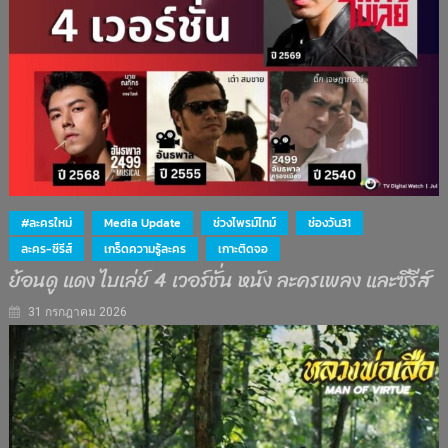
#ละครใหม่
Media Update
ช่วงไพรม์ไทม์
ช่องวัน31
ละคร-ซีรีส์
เกร็ดความรู้ละคร
เกาะติดจอ
ย้อนดู แดง ไบเล่ย์ 4 เวอร์ชั่น หนัง ละครเพลง และซีรีส์
31 กรกฎาคม 2026