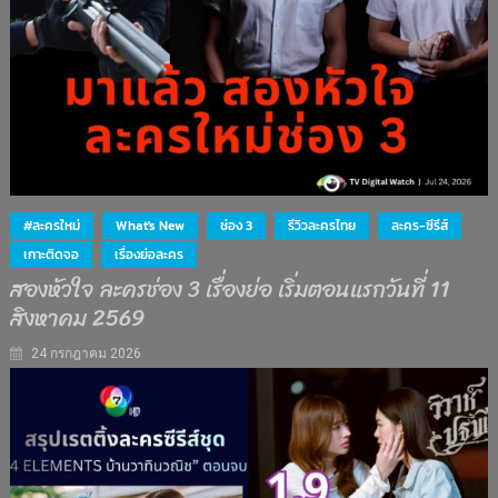
#ละครใหม่
What's New
ช่อง 3
รีวิวละครไทย
ละคร-ซีรีส์
เกาะติดจอ
เรื่องย่อละคร
สองหัวใจ ละครช่อง 3 เรื่องย่อ เริ่มตอนแรกวันที่ 11
สิงหาคม 2569
24 กรกฎาคม 2026