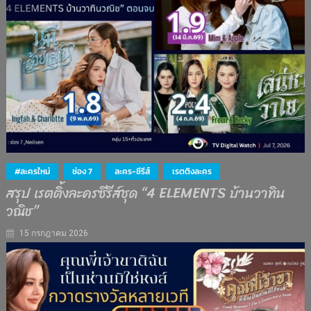
#ละครใหม่
ช่อง 7
ละคร-ซีรีส์
เรตติงละคร
สรุป เรตติ้งละครซีรีส์ชุด “4 ELEMENTS บ้านวาทิน
วณิช”
15 กรกฎาคม 2026