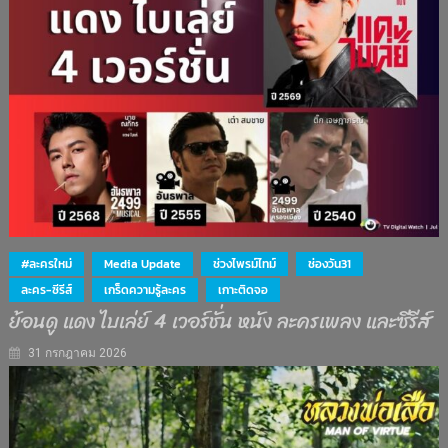
#ละครใหม่
Media Update
ช่วงไพรม์ไทม์
ช่องวัน31
ละคร-ซีรีส์
เกร็ดความรู้ละคร
เกาะติดจอ
ย้อนดู แดง ไบเล่ย์ 4 เวอร์ชั่น หนัง ละครเพลง และซีรีส์
31 กรกฎาคม 2026