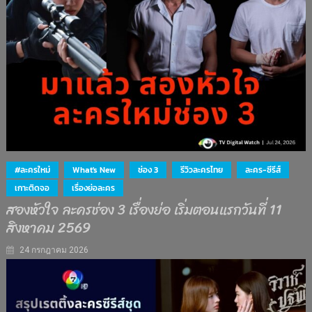
#ละครใหม่
What's New
ช่อง 3
รีวิวละครไทย
ละคร-ซีรีส์
เกาะติดจอ
เรื่องย่อละคร
สองหัวใจ ละครช่อง 3 เรื่องย่อ เริ่มตอนแรกวันที่ 11
สิงหาคม 2569
24 กรกฎาคม 2026