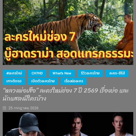
#ละครใหม่
CH7HD
What's New
รีวิวละครไทย
ละคร-ซีรีส์
เกาะติดจอ
เปิดตัวละครไทย
เรื่องย่อละคร
“หลวงพ่อเสือ” ละครใหม่ช่อง 7 ปี 2569 เรื่องย่อ และ
นักแสดงมีใครบ้าง
25 กรกฎาคม 2026