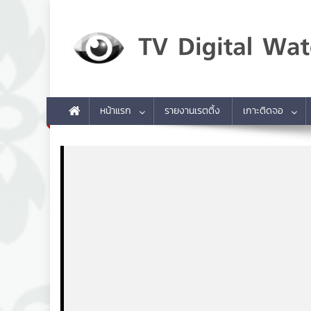
Skip to content
TV Digital Watch
เกาะติดทีวีและออนไลน์ รายงานเรตติ้ง
หน้าแรก
รายงานเรตติ้ง
เกาะติดจอ