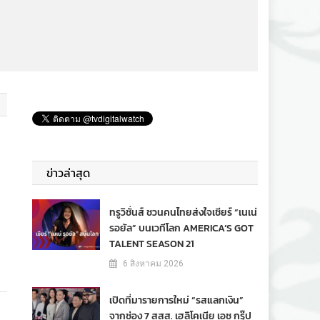
ข่าวล่าสุด
ทรูวิชั่นส์ ชวนคนไทยส่งใจเชียร์ “เนเน่
รอยัล” บนเวทีโลก AMERICA’S GOT
TALENT SEASON 21
6 สิงหาคม 2026
เปิดที่มารายการใหม่ “รสแลกเงิน”
จากช่อง 7 สสส. เฮลิโคเนีย เอช กรุ๊ป