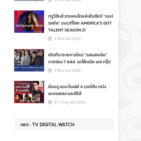
8 สิงหาคม 2026
ทรูวิชั่นส์ ชวนคนไทยส่งใจเชียร์ “เนเน่
รอยัล” บนเวทีโลก AMERICA’S GOT
TALENT SEASON 21
6 สิงหาคม 2026
เปิดที่มารายการใหม่ “รสแลกเงิน”
จากช่อง 7 สสส. เฮลิโคเนีย เอช กรุ๊ป
3 สิงหาคม 2026
ย้อนดู แดง ไบเล่ย์ 4 เวอร์ชั่น หนัง
ละครเพลง และซีรีส์
31 กรกฎาคม 2026
เพจ : TV DIGITAL WATCH