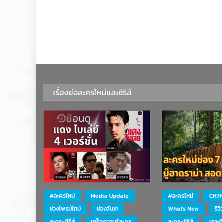
เรื่องย่อละครใหม่และซีรีส์
#ละครใหม่
Media Update
#ละครใหม่
CH7
ช่วงไพรม์ไทม์
ช่องวัน31
What's New
รีว
ละคร-ซีรีส์
เกร็ดความรู้ละคร
ละคร-ซีรีส์
เกาะ