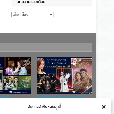
บทความรายเดือน
บทความรายเดือน
ช่อง 7
#ละครใหม่
TV
ช่อง 3
จัดการคำยินยอมคุกกี้
เรตติงละคร
รางวัล
ละคร-ซีรีส์