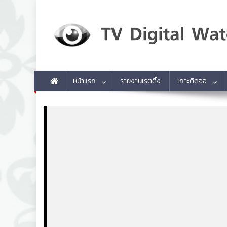
Skip to content
TV Digital Watch
เกาะติดทีวีและออนไลน์ รายงานเรตติ้ง
หน้าแรก
รายงานเรตติ้ง
เกาะติดจอ