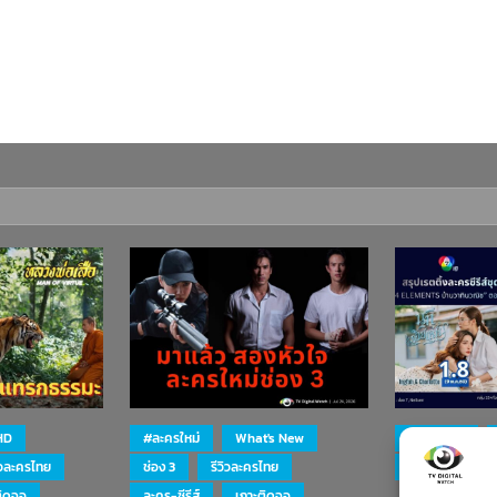
HD
#ละครใหม่
What's New
#ละครใหม่
ิวละครไทย
ช่อง 3
รีวิวละครไทย
ละคร-ซีรีส์
ติดจอ
ละคร-ซีรีส์
เกาะติดจอ