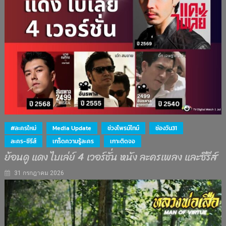
#ละครใหม่
Media Update
ช่วงไพรม์ไทม์
ช่องวัน31
ละคร-ซีรีส์
เกร็ดความรู้ละคร
เกาะติดจอ
ย้อนดู แดง ไบเล่ย์ 4 เวอร์ชั่น หนัง ละครเพลง และซีรีส์
31 กรกฎาคม 2026