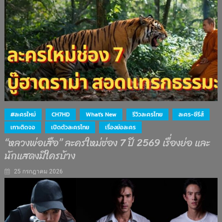
#ละครใหม่
CH7HD
What's New
รีวิวละครไทย
ละคร-ซีรีส์
เกาะติดจอ
เปิดตัวละครไทย
เรื่องย่อละคร
“หลวงพ่อเสือ” ละครใหม่ช่อง 7 ปี 2569 เรื่องย่อ และ
นักแสดงมีใครบ้าง
25 กรกฎาคม 2026