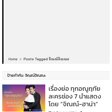
Home
>
Posts Tagged จิณณ์จิณณะ
ป้ายกำกับ:
จิณณ์จิณณะ
เรื่องย่อ ทุกอณูฤทัย
ละครช่อง 7 นำแสดง
โดย “จิณณ์-ฮาน่า”