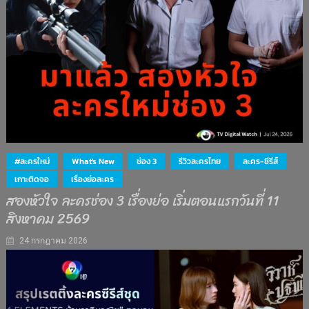
#ละครใหม่
What's New
ช่อง 3
รีวิวละครไทย
ละคร-ซีรีส์
เกาะติดจอ
เรื่องย่อละคร
สองหัวใจ ละครช่อง 3 เรื่องย่อ เริ่มตอนแรกวันที่ 11
สิงหาคม 2569
24 กรกฎาคม 2026