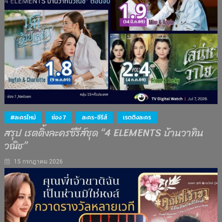
#ละครใหม่
ช่อง 7
ละคร-ซีรีส์
เรตติงละคร
สรุป เรตติ้งละครซีรีส์ชุด “4 ELEMENTS บ้านวาทิน
วณิช”
15 กรกฎาคม 2026