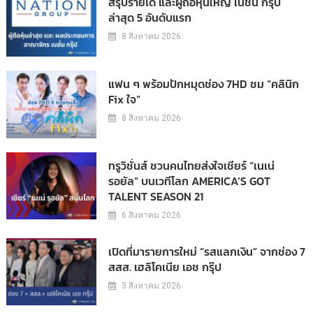
สรุปรายได้ และผู้ถือหุ้นใหญ่ เนชั่น กรุ๊ป
ล่าสุด 5 อันดับแรก
8 สิงหาคม 2026
แฟน ๆ พร้อมปักหมุดช่อง 7HD ชม “คลินิก
Fix ใจ”
8 สิงหาคม 2026
ทรูวิชั่นส์ ชวนคนไทยส่งใจเชียร์ “เนเน่
รอยัล” บนเวทีโลก AMERICA’S GOT
TALENT SEASON 21
6 สิงหาคม 2026
เปิดที่มารายการใหม่ “รสแลกเงิน” จากช่อง 7
สสส. เฮลิโคเนีย เอช กรุ๊ป
3 สิงหาคม 2026