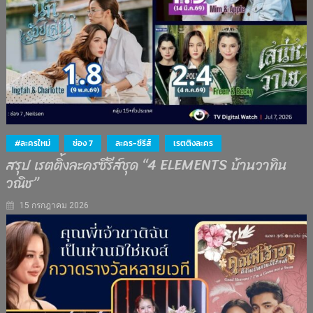
#ละครใหม่
ช่อง 7
ละคร-ซีรีส์
เรตติงละคร
สรุป เรตติ้งละครซีรีส์ชุด “4 ELEMENTS บ้านวาทิน
วณิช”
15 กรกฎาคม 2026