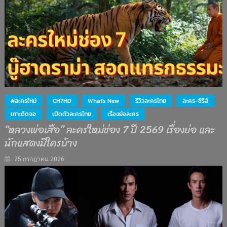
#ละครใหม่
CH7HD
What's New
รีวิวละครไทย
ละคร-ซีรีส์
เกาะติดจอ
เปิดตัวละครไทย
เรื่องย่อละคร
“หลวงพ่อเสือ” ละครใหม่ช่อง 7 ปี 2569 เรื่องย่อ และ
นักแสดงมีใครบ้าง
25 กรกฎาคม 2026