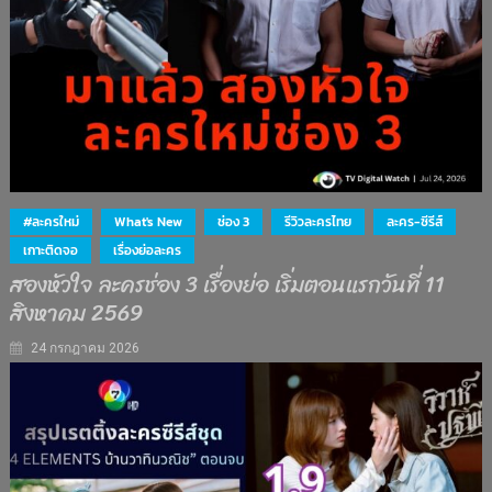
#ละครใหม่
What's New
ช่อง 3
รีวิวละครไทย
ละคร-ซีรีส์
เกาะติดจอ
เรื่องย่อละคร
สองหัวใจ ละครช่อง 3 เรื่องย่อ เริ่มตอนแรกวันที่ 11
สิงหาคม 2569
24 กรกฎาคม 2026