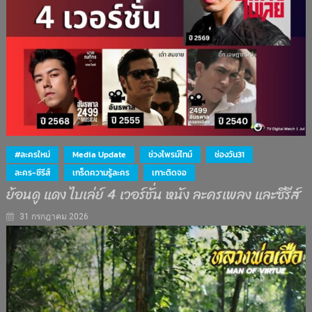
#ละครใหม่
Media Update
ช่วงไพรม์ไทม์
ช่องวัน31
ละคร-ซีรีส์
เกร็ดความรู้ละคร
เกาะติดจอ
ย้อนดู แดง ไบเล่ย์ 4 เวอร์ชั่น หนัง ละครเพลง และซีรีส์
31 กรกฎาคม 2026