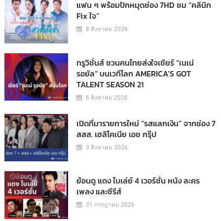
แฟน ๆ พร้อมปักหมุดช่อง 7HD ชม “คลินิก
Fix ใจ”
8 สิงหาคม 2026
ทรูวิชั่นส์ ชวนคนไทยส่งใจเชียร์ “เนเน่
รอยัล” บนเวทีโลก AMERICA’S GOT
TALENT SEASON 21
6 สิงหาคม 2026
เปิดที่มารายการใหม่ “รสแลกเงิน” จากช่อง 7
สสส. เฮลิโคเนีย เอช กรุ๊ป
3 สิงหาคม 2026
ย้อนดู แดง ไบเล่ย์ 4 เวอร์ชั่น หนัง ละคร
เพลง และซีรีส์
31 กรกฎาคม 2026