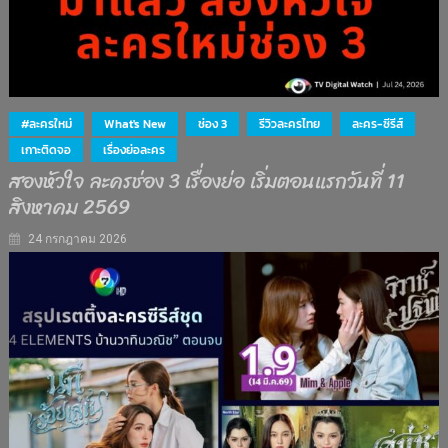
#ละครใหม่
What's New
ช่อง 3
รีวิวละครไทย
ละคร-ซีรีส์
เกาะติดจอ
เรื่องย่อละคร
สองหัวใจ ละครช่อง 3 เรื่องย่อ เริ่มตอนแรกวันที่ 11
สิงหาคม 2569
24 กรกฎาคม 2026