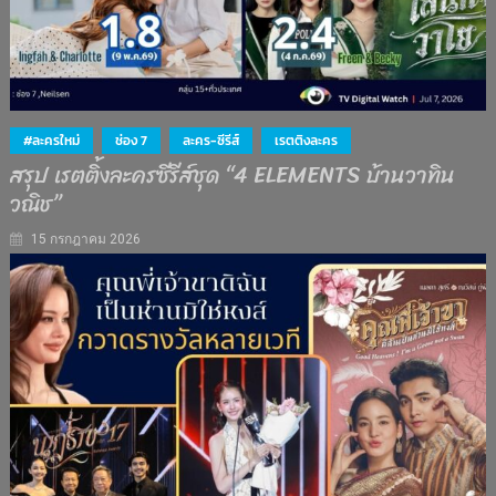
#ละครใหม่
ช่อง 7
ละคร-ซีรีส์
เรตติงละคร
สรุป เรตติ้งละครซีรีส์ชุด “4 ELEMENTS บ้านวาทิน
วณิช”
15 กรกฎาคม 2026