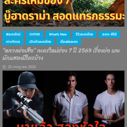
#ละครใหม่
CH7HD
What's New
รีวิวละครไทย
ละคร-ซีรีส์
เกาะติดจอ
เปิดตัวละครไทย
เรื่องย่อละคร
“หลวงพ่อเสือ” ละครใหม่ช่อง 7 ปี 2569 เรื่องย่อ และ
นักแสดงมีใครบ้าง
25 กรกฎาคม 2026