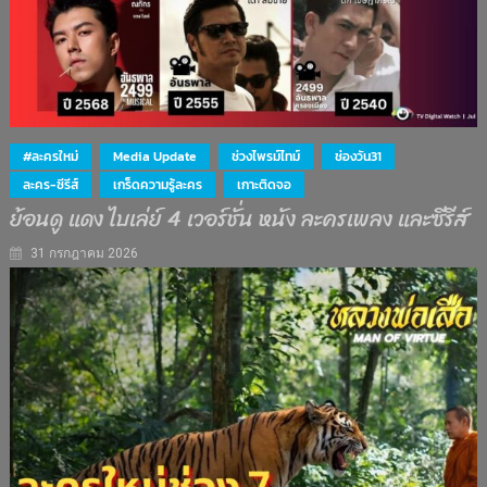
#ละครใหม่
Media Update
ช่วงไพรม์ไทม์
ช่องวัน31
ละคร-ซีรีส์
เกร็ดความรู้ละคร
เกาะติดจอ
ย้อนดู แดง ไบเล่ย์ 4 เวอร์ชั่น หนัง ละครเพลง และซีรีส์
31 กรกฎาคม 2026