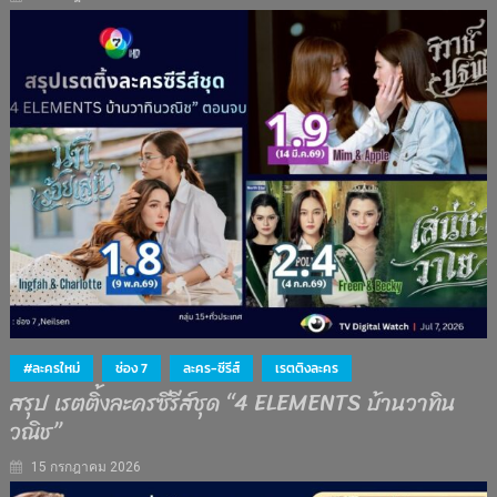
#ละครใหม่
ช่อง 7
ละคร-ซีรีส์
เรตติงละคร
สรุป เรตติ้งละครซีรีส์ชุด “4 ELEMENTS บ้านวาทิน
วณิช”
15 กรกฎาคม 2026