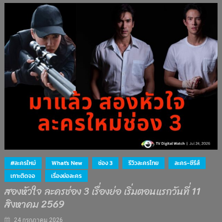
#ละครใหม่
What's New
ช่อง 3
รีวิวละครไทย
ละคร-ซีรีส์
เกาะติดจอ
เรื่องย่อละคร
สองหัวใจ ละครช่อง 3 เรื่องย่อ เริ่มตอนแรกวันที่ 11
สิงหาคม 2569
24 กรกฎาคม 2026