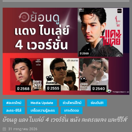
#ละครใหม่
Media Update
ช่วงไพรม์ไทม์
ช่องวัน31
ละคร-ซีรีส์
เกร็ดความรู้ละคร
เกาะติดจอ
ย้อนดู แดง ไบเล่ย์ 4 เวอร์ชั่น หนัง ละครเพลง และซีรีส์
31 กรกฎาคม 2026