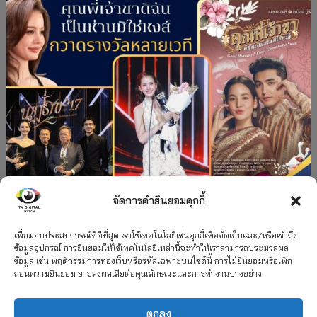
จัดการคำยินยอมคุกกี้
#ละครใหม่
TV
ช่อง 3
รางวัล
ละคร-ซีรีส์
”คุณพี่เจ้าขาดิฉันเป็นห่านมิใช่หงส์” กวาดรางวัล
เพื่อมอบประสบการณ์ที่ดีที่สุด เราใช้เทคโนโลยีเช่นคุกกี้เพื่อจัดเก็บและ/หรือเข้าถึง
ข้อมูลอุปกรณ์ การยินยอมให้ใช้เทคโนโลยีเหล่านี้จะทำให้เราสามารถประมวลผล
เพียบ จาก 8 เวที
ข้อมูล เช่น พฤติกรรมการท่องเว็บหรือรหัสเฉพาะบนไซต์นี้ การไม่ยินยอมหรือเพิก
ถอนความยินยอม อาจส่งผลเสียต่อคุณลักษณะและการทำงานบางอย่าง
12 กรกฎาคม 2026
ตกลง