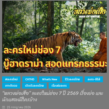
#ละครใหม่
CH7HD
What's New
รีวิวละครไทย
ละคร-ซีรีส์
เกาะติดจอ
เปิดตัวละครไทย
เรื่องย่อละคร
“หลวงพ่อเสือ” ละครใหม่ช่อง 7 ปี 2569 เรื่องย่อ และ
นักแสดงมีใครบ้าง
25 กรกฎาคม 2026