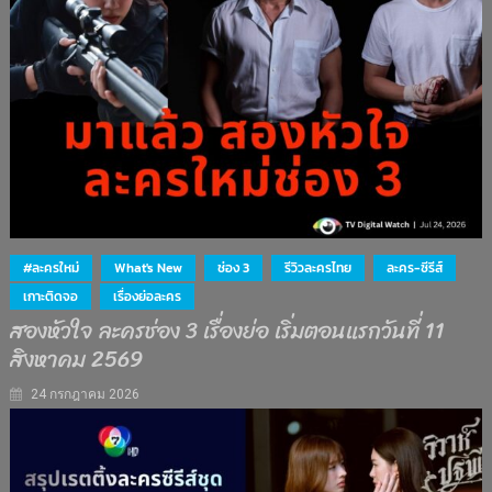
#ละครใหม่
What's New
ช่อง 3
รีวิวละครไทย
ละคร-ซีรีส์
เกาะติดจอ
เรื่องย่อละคร
สองหัวใจ ละครช่อง 3 เรื่องย่อ เริ่มตอนแรกวันที่ 11
สิงหาคม 2569
24 กรกฎาคม 2026