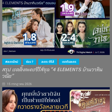
#ละครใหม่
ช่อง 7
ละคร-ซีรีส์
เรตติงละคร
สรุป เรตติ้งละครซีรีส์ชุด “4 ELEMENTS บ้านวาทิน
วณิช”
15 กรกฎาคม 2026