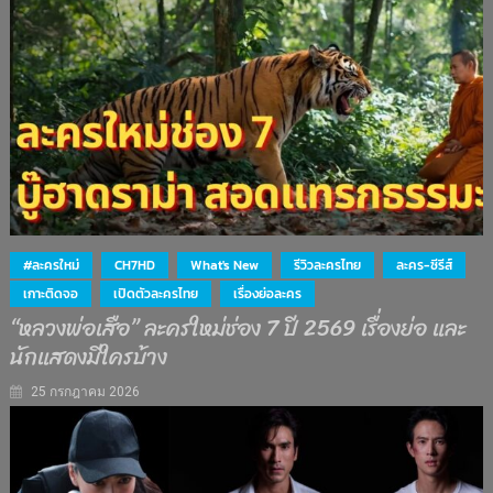
#ละครใหม่
CH7HD
What's New
รีวิวละครไทย
ละคร-ซีรีส์
เกาะติดจอ
เปิดตัวละครไทย
เรื่องย่อละคร
“หลวงพ่อเสือ” ละครใหม่ช่อง 7 ปี 2569 เรื่องย่อ และ
นักแสดงมีใครบ้าง
25 กรกฎาคม 2026