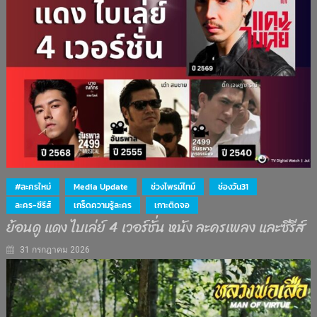
#ละครใหม่
Media Update
ช่วงไพรม์ไทม์
ช่องวัน31
ละคร-ซีรีส์
เกร็ดความรู้ละคร
เกาะติดจอ
ย้อนดู แดง ไบเล่ย์ 4 เวอร์ชั่น หนัง ละครเพลง และซีรีส์
31 กรกฎาคม 2026