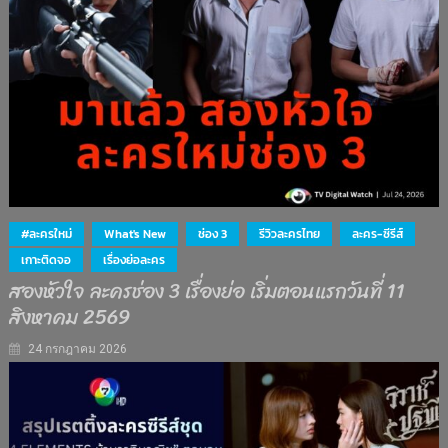
#ละครใหม่
What's New
ช่อง 3
รีวิวละครไทย
ละคร-ซีรีส์
เกาะติดจอ
เรื่องย่อละคร
สองหัวใจ ละครช่อง 3 เรื่องย่อ เริ่มตอนแรกวันที่ 11
สิงหาคม 2569
24 กรกฎาคม 2026