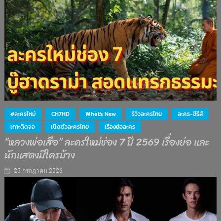
#ละครใหม่
CH7HD
What's New
รีวิวละครไทย
ละคร-ซีรีส์
เกาะติดจอ
เปิดตัวละครไทย
เรื่องย่อละคร
“หลวงพ่อเสือ” ละครใหม่ช่อง 7 ปี 2569 เรื่องย่อ และ
นักแสดงมีใครบ้าง
25 กรกฎาคม 2026