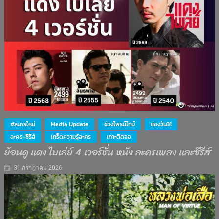
#ละครใหม่
Media Update
ช่วงไพรม์ไทม์
ช่องวัน31
ละคร-ซีรีส์
เกร็ดความรู้ละคร
เกาะติดจอ
ย้อนดู แดง ไบเล่ย์ 4 เวอร์ชั่น หนัง ละครเพลง และซีรีส์
31 กรกฎาคม 2026