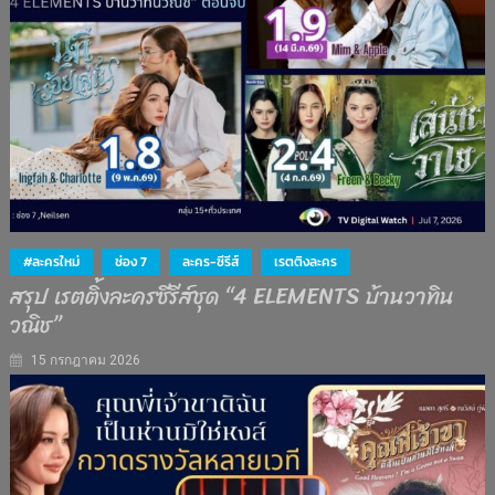
#ละครใหม่
ช่อง 7
ละคร-ซีรีส์
เรตติงละคร
สรุป เรตติ้งละครซีรีส์ชุด “4 ELEMENTS บ้านวาทิน
วณิช”
15 กรกฎาคม 2026