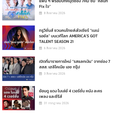
แฟน ๆ พร้อมปักหมุดช่อง 7HD ชม “คลินิก
Fix ใจ”
8 สิงหาคม 2026
ทรูวิชั่นส์ ชวนคนไทยส่งใจเชียร์ “เนเน่
รอยัล” บนเวทีโลก AMERICA’S GOT
TALENT SEASON 21
6 สิงหาคม 2026
เปิดที่มารายการใหม่ “รสแลกเงิน” จากช่อง 7
สสส. เฮลิโคเนีย เอช กรุ๊ป
3 สิงหาคม 2026
ย้อนดู แดง ไบเล่ย์ 4 เวอร์ชั่น หนัง ละคร
เพลง และซีรีส์
31 กรกฎาคม 2026