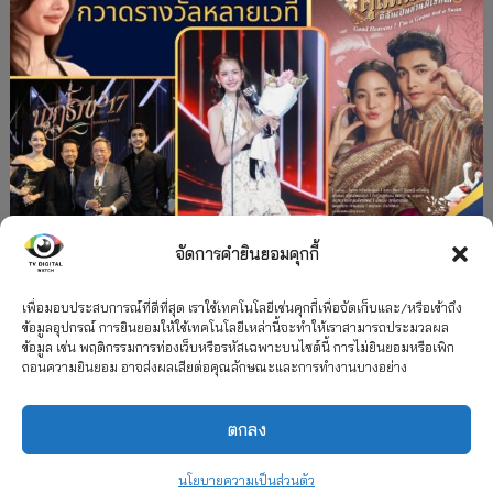
จัดการคำยินยอมคุกกี้
#ละครใหม่
TV
ช่อง 3
รางวัล
ละคร-ซีรีส์
”คุณพี่เจ้าขาดิฉันเป็นห่านมิใช่หงส์” กวาดรางวัล
เพื่อมอบประสบการณ์ที่ดีที่สุด เราใช้เทคโนโลยีเช่นคุกกี้เพื่อจัดเก็บและ/หรือเข้าถึง
ข้อมูลอุปกรณ์ การยินยอมให้ใช้เทคโนโลยีเหล่านี้จะทำให้เราสามารถประมวลผล
เพียบ จาก 8 เวที
ข้อมูล เช่น พฤติกรรมการท่องเว็บหรือรหัสเฉพาะบนไซต์นี้ การไม่ยินยอมหรือเพิก
ถอนความยินยอม อาจส่งผลเสียต่อคุณลักษณะและการทำงานบางอย่าง
12 กรกฎาคม 2026
ตกลง
2026 TV Digital Watch All Rights Reserved.
TV Digital Watch ทีวีดิจิทัลวอทช์
ติดต่อ
นโยบายความเป็นส่วนตัว
นโยบายความเป็นส่วนตัว
รวมเรตติ้ง 2018-2022
สื่อวีดิทัศน์
เกี่ยวกับเรา