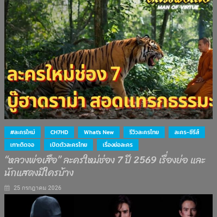
#ละครใหม่
CH7HD
What's New
รีวิวละครไทย
ละคร-ซีรีส์
เกาะติดจอ
เปิดตัวละครไทย
เรื่องย่อละคร
“หลวงพ่อเสือ” ละครใหม่ช่อง 7 ปี 2569 เรื่องย่อ และ
นักแสดงมีใครบ้าง
25 กรกฎาคม 2026