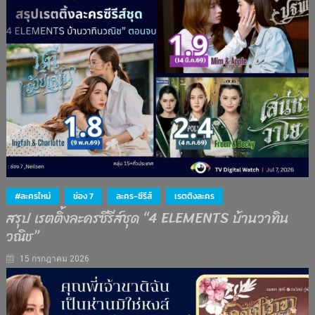
#ละครใหม่
ช่อง 7
ละคร-ซีรีส์
เรตติงละคร
สรุป เรตติ้งละครซีรีส์ชุด “4 ELEMENTS บ้านวาทิน
วณิช”
15 กรกฎาคม 2026