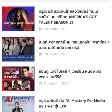
ทรูวิชั่นส์ ชวนคนไทยส่งใจเชียร์ “เนเน่
รอยัล” บนเวทีโลก AMERICA’S GOT
TALENT SEASON 21
6 สิงหาคม 2026
เปิดที่มารายการใหม่ “รสแลกเงิน” จากช่อง 7
สสส. เฮลิโคเนีย เอช กรุ๊ป
3 สิงหาคม 2026
ย้อนดู แดง ไบเล่ย์ 4 เวอร์ชั่น หนัง ละคร
เพลง และซีรีส์
31 กรกฎาคม 2026
ทรู ร่วมยินดี กับ “AI Mastery For Media
By True” รุ่นแรก