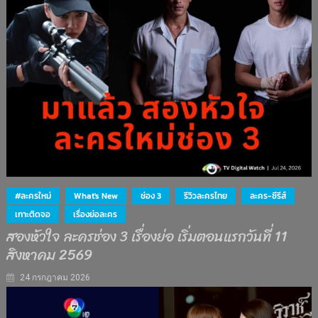
#ละครใหม่
What's New
ช่อง 3
รีวิวละครไทย
ละคร-ซีรีส์
เกาะติดจอ
เรื่องย่อละคร
สองหัวใจ ละครช่อง 3 เรื่องย่อ เริ่มตอนแรกวันที่ 11
สิงหาคม 2569
24 กรกฎาคม 2026