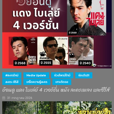
#ละครใหม่
Media Update
ช่วงไพรม์ไทม์
ช่องวัน31
ละคร-ซีรีส์
เกร็ดความรู้ละคร
เกาะติดจอ
ย้อนดู แดง ไบเล่ย์ 4 เวอร์ชั่น หนัง ละครเพลง และซีรีส์
31 กรกฎาคม 2026