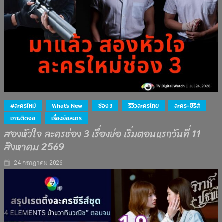
#ละครใหม่
What's New
ช่อง 3
รีวิวละครไทย
ละคร-ซีรีส์
เกาะติดจอ
เรื่องย่อละคร
สองหัวใจ ละครช่อง 3 เรื่องย่อ เริ่มตอนแรกวันที่ 11
สิงหาคม 2569
24 กรกฎาคม 2026