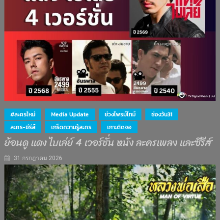
#ละครใหม่
Media Update
ช่วงไพรม์ไทม์
ช่องวัน31
ละคร-ซีรีส์
เกร็ดความรู้ละคร
เกาะติดจอ
ย้อนดู แดง ไบเล่ย์ 4 เวอร์ชั่น หนัง ละครเพลง และซีรีส์
31 กรกฎาคม 2026