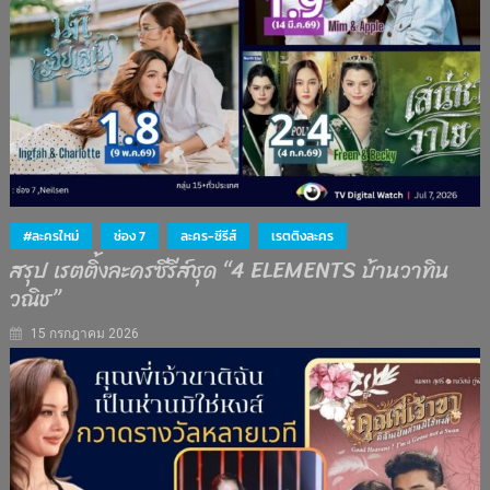
#ละครใหม่
ช่อง 7
ละคร-ซีรีส์
เรตติงละคร
สรุป เรตติ้งละครซีรีส์ชุด “4 ELEMENTS บ้านวาทิน
วณิช”
15 กรกฎาคม 2026