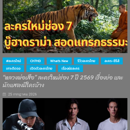
#ละครใหม่
CH7HD
What's New
รีวิวละครไทย
ละคร-ซีรีส์
เกาะติดจอ
เปิดตัวละครไทย
เรื่องย่อละคร
“หลวงพ่อเสือ” ละครใหม่ช่อง 7 ปี 2569 เรื่องย่อ และ
นักแสดงมีใครบ้าง
25 กรกฎาคม 2026