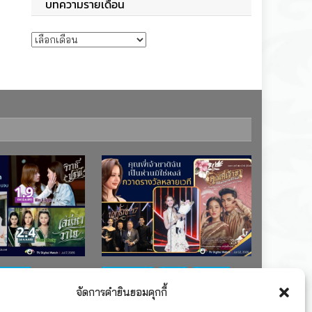
บทความรายเดือน
บทความรายเดือน
ช่อง 7
#ละครใหม่
TV
ช่อง 3
จัดการคำยินยอมคุกกี้
เรตติงละคร
รางวัล
ละคร-ซีรีส์