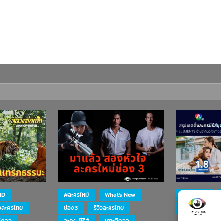
HD
#ละครใหม่
What's New
#ละครใหม่
ิวละครไทย
ช่อง 3
รีวิวละครไทย
ละคร-ซีรีส์
ติดจอ
ละคร-ซีรีส์
เกาะติดจอ