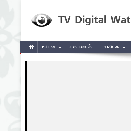
Skip to content
TV Digital Watch
เกาะติดทีวีและออนไลน์ รายงานเรตติ้ง
หน้าแรก
รายงานเรตติ้ง
เกาะติดจอ