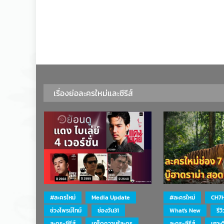
เรื่องย่อละครใหม่และซีรีส์
#ละครใหม่
Media Update
#ละครใหม่
CH7
ช่วงไพรม์ไทม์
ช่องวัน31
What's New
รีว
ละคร-ซีรีส์
เกร็ดความรู้ละคร
ละคร-ซีรีส์
เกาะ