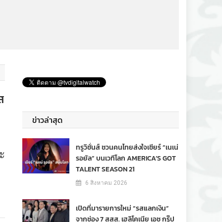
ส
ข่าวล่าสุด
ทรูวิชั่นส์ ชวนคนไทยส่งใจเชียร์ “เนเน่
ระ
รอยัล” บนเวทีโลก AMERICA’S GOT
TALENT SEASON 21
6 สิงหาคม 2026
เปิดที่มารายการใหม่ “รสแลกเงิน”
จากช่อง 7 สสส. เฮลิโคเนีย เอช กรุ๊ป