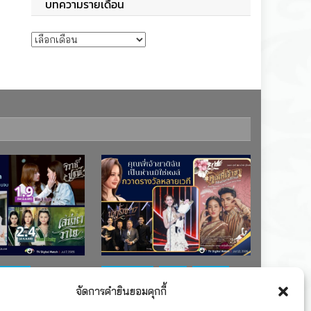
บทความรายเดือน
บทความรายเดือน
ช่อง 7
#ละครใหม่
TV
ช่อง 3
จัดการคำยินยอมคุกกี้
เรตติงละคร
รางวัล
ละคร-ซีรีส์