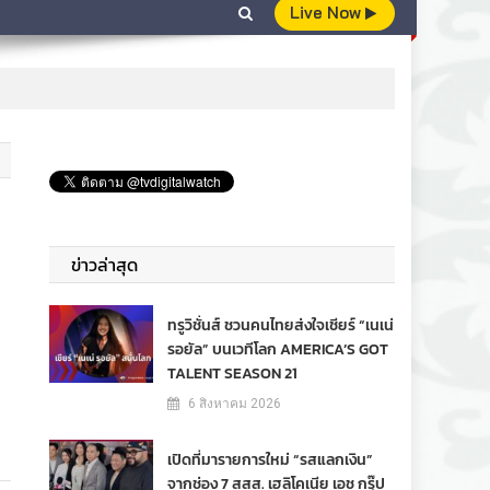
Live Now
ข่าวล่าสุด
ทรูวิชั่นส์ ชวนคนไทยส่งใจเชียร์ “เนเน่
รอยัล” บนเวทีโลก AMERICA’S GOT
TALENT SEASON 21
6 สิงหาคม 2026
เปิดที่มารายการใหม่ “รสแลกเงิน”
จากช่อง 7 สสส. เฮลิโคเนีย เอช กรุ๊ป