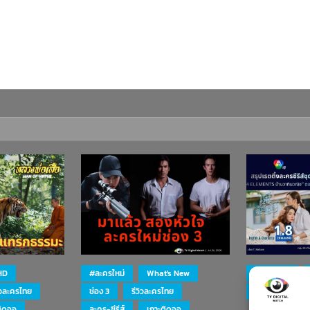
HD
#ละครใหม่
What's New
#ละครใหม่
ิวละครไทย
ช่อง 3
รีวิวละครไทย
ละคร-ซีรีส์
ติดจอ
ละคร-ซีรีส์
เกาะติดจอ