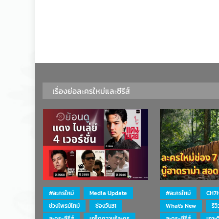
เรื่องย่อละครใหม่และซีรีส์
#ละครใหม่
Media Update
#ละครใหม่
CH7
ช่วงไพรม์ไทม์
ช่องวัน31
What's New
รีว
ละคร-ซีรีส์
เกร็ดความรู้ละคร
ละคร-ซีรีส์
เกาะ