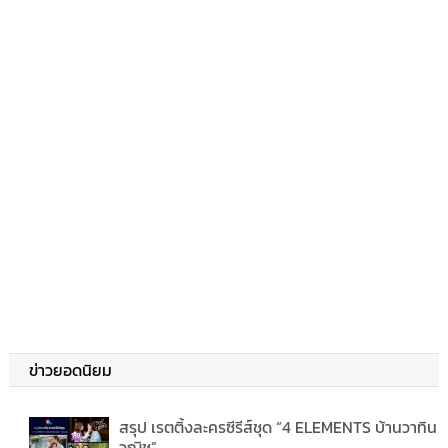
ข่าวยอดนิยม
สรุป เรตติ้งละครซีรีส์ชุด “4 ELEMENTS บ้านวาทิน
วณิช”