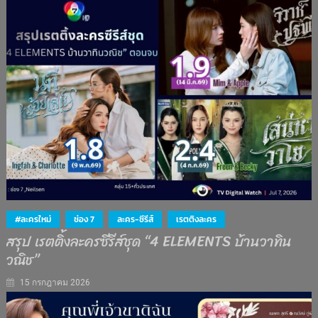
#ละครใหม่
ช่อง 7
ละคร-ซีรีส์
เรตติงละคร
สรุป เรตติ้งละครซีรีส์ชุด “4 ELEMENTS บ้านวาทิน
วณิช”
15 กรกฎาคม 2026