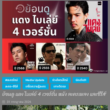
#ละครใหม่
Media Update
ช่วงไพรม์ไทม์
ช่องวัน31
ละคร-ซีรีส์
เกร็ดความรู้ละคร
เกาะติดจอ
ย้อนดู แดง ไบเล่ย์ 4 เวอร์ชั่น หนัง ละครเพลง และซีรีส์
31 กรกฎาคม 2026