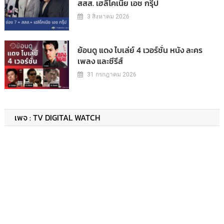
สสส. เฮลิโคเนีย เอช กรุ๊ป
3 สิงหาคม 2026
ย้อนดู แดง ไบเล่ย์ 4 เวอร์ชั่น หนัง ละคร
เพลง และซีรีส์
31 กรกฎาคม 2026
เพจ : TV DIGITAL WATCH