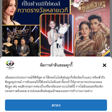
จัดการคำยินยอมคุกกี้
#ละครใหม่
TV
ช่อง 3
รางวัล
ละคร-ซีรีส์
”คุณพี่เจ้าขาดิฉันเป็นห่านมิใช่หงส์” กวาดรางวัล
เพื่อมอบประสบการณ์ที่ดีที่สุด เราใช้เทคโนโลยีเช่นคุกกี้เพื่อจัดเก็บและ/หรือเข้าถึง
ข้อมูลอุปกรณ์ การยินยอมให้ใช้เทคโนโลยีเหล่านี้จะทำให้เราสามารถประมวลผล
เพียบ จาก 8 เวที
ข้อมูล เช่น พฤติกรรมการท่องเว็บหรือรหัสเฉพาะบนไซต์นี้ การไม่ยินยอมหรือเพิก
ถอนความยินยอม อาจส่งผลเสียต่อคุณลักษณะและการทำงานบางอย่าง
12 กรกฎาคม 2026
ตกลง
2026 TV Digital Watch All Rights Reserved.