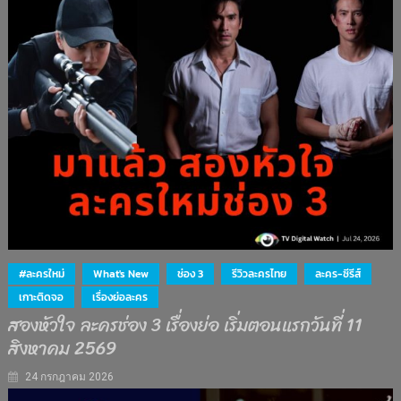
#ละครใหม่
What's New
ช่อง 3
รีวิวละครไทย
ละคร-ซีรีส์
เกาะติดจอ
เรื่องย่อละคร
สองหัวใจ ละครช่อง 3 เรื่องย่อ เริ่มตอนแรกวันที่ 11
สิงหาคม 2569
24 กรกฎาคม 2026