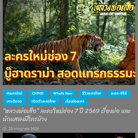
#ละครใหม่
CH7HD
What's New
รีวิวละครไทย
ละคร-ซีรีส์
เกาะติดจอ
เปิดตัวละครไทย
เรื่องย่อละคร
“หลวงพ่อเสือ” ละครใหม่ช่อง 7 ปี 2569 เรื่องย่อ และ
นักแสดงมีใครบ้าง
25 กรกฎาคม 2026