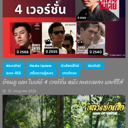
#ละครใหม่
Media Update
ช่วงไพรม์ไทม์
ช่องวัน31
ละคร-ซีรีส์
เกร็ดความรู้ละคร
เกาะติดจอ
ย้อนดู แดง ไบเล่ย์ 4 เวอร์ชั่น หนัง ละครเพลง และซีรีส์
31 กรกฎาคม 2026