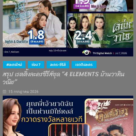
#ละครใหม่
ช่อง 7
ละคร-ซีรีส์
เรตติงละคร
สรุป เรตติ้งละครซีรีส์ชุด “4 ELEMENTS บ้านวาทิน
วณิช”
15 กรกฎาคม 2026