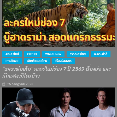
#ละครใหม่
CH7HD
What's New
รีวิวละครไทย
ละคร-ซีรีส์
เกาะติดจอ
เปิดตัวละครไทย
เรื่องย่อละคร
“หลวงพ่อเสือ” ละครใหม่ช่อง 7 ปี 2569 เรื่องย่อ และ
นักแสดงมีใครบ้าง
25 กรกฎาคม 2026