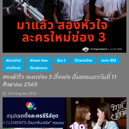
#ละครใหม่
What's New
ช่อง 3
รีวิวละครไทย
ละคร-ซีรีส์
เกาะติดจอ
เรื่องย่อละคร
สองหัวใจ ละครช่อง 3 เรื่องย่อ เริ่มตอนแรกวันที่ 11
สิงหาคม 2569
24 กรกฎาคม 2026