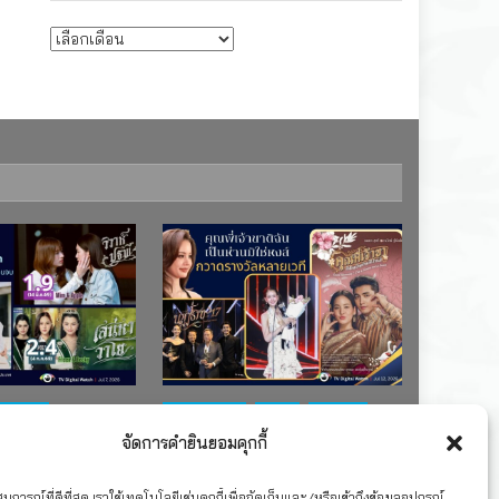
บทความรายเดือน
ช่อง 7
#ละครใหม่
TV
ช่อง 3
จัดการคำยินยอมคุกกี้
เรตติงละคร
รางวัล
ละคร-ซีรีส์
ละครซีรีส์ชุด
”คุณพี่เจ้าขาดิฉันเป็น
การณ์ที่ดีที่สุด เราใช้เทคโนโลยีเช่นคุกกี้เพื่อจัดเก็บและ/หรือเข้าถึงข้อมูลอุปกรณ์