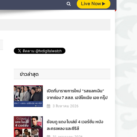
Live Now
-
ข่าวล่าสุด
เปิดที่มารายการใหม่ “รสแลกเงิน”
จากช่อง 7 สสส. เฮลิโคเนีย เอช กรุ๊ป
3 สิงหาคม 2026
ย้อนดู แดง ไบเล่ย์ 4 เวอร์ชั่น หนัง
ละครเพลง และซีรีส์