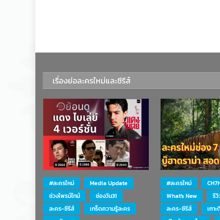
เรื่องย่อละครใหม่และซีรีส์
#ละครใหม่
Media Update
#ละครใหม่
CH7
ช่วงไพรม์ไทม์
ช่องวัน31
What's New
รีว
ละคร-ซีรีส์
เกร็ดความรู้ละคร
ละคร-ซีรีส์
เกาะ