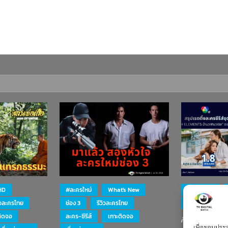
HD
#ละครใหม่
What's New
#ละครใหม่
ิวละครไทย
ช่อง 3
รีวิวละครไทย
ละคร-ซีรีส์
สรุป เรตติ้ง
ติดจอ
ละคร-ซีรีส์
เกาะติดจอ
เพื่อมอบประสบ