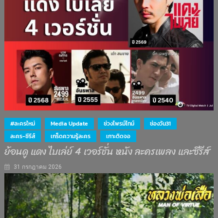
#ละครใหม่
Media Update
ช่วงไพรม์ไทม์
ช่องวัน31
ละคร-ซีรีส์
เกร็ดความรู้ละคร
เกาะติดจอ
ย้อนดู แดง ไบเล่ย์ 4 เวอร์ชั่น หนัง ละครเพลง และซีรีส์
31 กรกฎาคม 2026