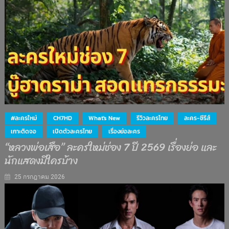
#ละครใหม่
CH7HD
What's New
รีวิวละครไทย
ละคร-ซีรีส์
เกาะติดจอ
เปิดตัวละครไทย
เรื่องย่อละคร
“หลวงพ่อเสือ” ละครใหม่ช่อง 7 ปี 2569 เรื่องย่อ และ
นักแสดงมีใครบ้าง
25 กรกฎาคม 2026