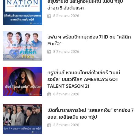
สรุปรายได้ และผู้ถือหุ้นใหญ่ เนชั่น กรุ๊ป
ล่าสุด 5 อันดับแรก
8 สิงหาคม 2026
แฟน ๆ พร้อมปักหมุดช่อง 7HD ชม “คลินิก
Fix ใจ”
8 สิงหาคม 2026
ทรูวิชั่นส์ ชวนคนไทยส่งใจเชียร์ “เนเน่
รอยัล” บนเวทีโลก AMERICA’S GOT
TALENT SEASON 21
6 สิงหาคม 2026
เปิดที่มารายการใหม่ “รสแลกเงิน” จากช่อง 7
สสส. เฮลิโคเนีย เอช กรุ๊ป
3 สิงหาคม 2026