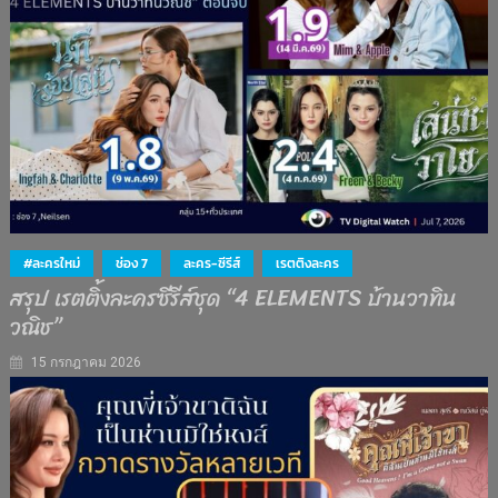
#ละครใหม่
ช่อง 7
ละคร-ซีรีส์
เรตติงละคร
สรุป เรตติ้งละครซีรีส์ชุด “4 ELEMENTS บ้านวาทิน
วณิช”
15 กรกฎาคม 2026