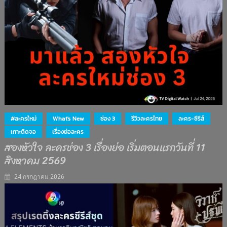
#ละครใหม่
What's New
ช่อง 3
รีวิวละครไทย
ละคร-ซีรีส์
เกาะติดจอ
เรื่องย่อละคร
สองหัวใจ ละครช่อง 3 เรื่องย่อ เริ่มตอนแรกวันที่ 11
สิงหาคม 2569
24 กรกฎาคม 2026