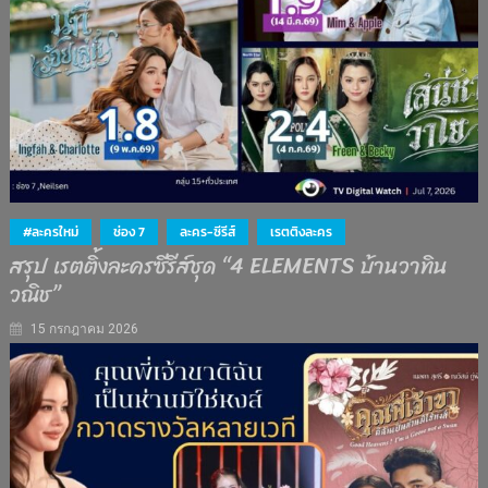
#ละครใหม่
ช่อง 7
ละคร-ซีรีส์
เรตติงละคร
สรุป เรตติ้งละครซีรีส์ชุด “4 ELEMENTS บ้านวาทิน
วณิช”
15 กรกฎาคม 2026