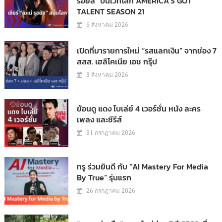
รอยัล” บนเวทีโลก AMERICA’S GOT
TALENT SEASON 21
6 สิงหาคม 2026
เปิดที่มารายการใหม่ “รสแลกเงิน” จากช่อง 7
สสส. เฮลิโคเนีย เอช กรุ๊ป
3 สิงหาคม 2026
ย้อนดู แดง ไบเล่ย์ 4 เวอร์ชั่น หนัง ละคร
เพลง และซีรีส์
31 กรกฎาคม 2026
ทรู ร่วมยินดี กับ “AI Mastery For Media
By True” รุ่นแรก
26 กรกฎาคม 2026