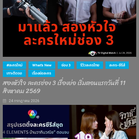
#ละครใหม่
What's New
ช่อง 3
รีวิวละครไทย
ละคร-ซีรีส์
เกาะติดจอ
เรื่องย่อละคร
สองหัวใจ ละครช่อง 3 เรื่องย่อ เริ่มตอนแรกวันที่ 11
สิงหาคม 2569
24 กรกฎาคม 2026