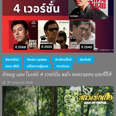
#ละครใหม่
Media Update
ช่วงไพรม์ไทม์
ช่องวัน31
ละคร-ซีรีส์
เกร็ดความรู้ละคร
เกาะติดจอ
ย้อนดู แดง ไบเล่ย์ 4 เวอร์ชั่น หนัง ละครเพลง และซีรีส์
31 กรกฎาคม 2026