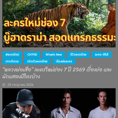
#ละครใหม่
CH7HD
What's New
รีวิวละครไทย
ละคร-ซีรีส์
เกาะติดจอ
เปิดตัวละครไทย
เรื่องย่อละคร
“หลวงพ่อเสือ” ละครใหม่ช่อง 7 ปี 2569 เรื่องย่อ และ
นักแสดงมีใครบ้าง
25 กรกฎาคม 2026