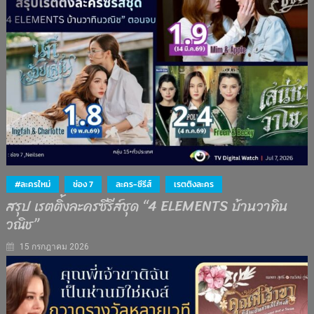
#ละครใหม่
ช่อง 7
ละคร-ซีรีส์
เรตติงละคร
สรุป เรตติ้งละครซีรีส์ชุด “4 ELEMENTS บ้านวาทิน
วณิช”
15 กรกฎาคม 2026