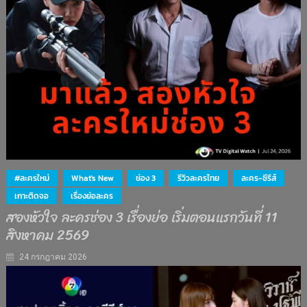
#ละครใหม่
What's New
ช่อง 3
รีวิวละครไทย
ละคร-ซีรีส์
เกาะติดจอ
เรื่องย่อละคร
สองหัวใจ ละครช่อง 3 เรื่องย่อ เริ่มตอนแรกวันที่ 11
สิงหาคม 2569
24 กรกฎาคม 2026