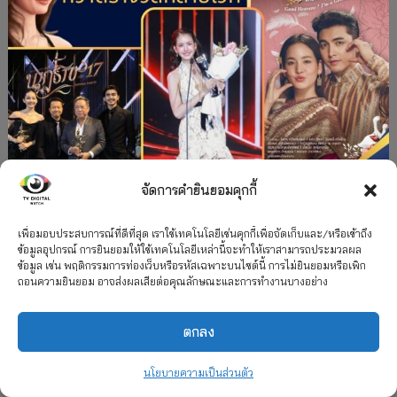
จัดการคำยินยอมคุกกี้
#ละครใหม่
TV
ช่อง 3
รางวัล
ละคร-ซีรีส์
”คุณพี่เจ้าขาดิฉันเป็นห่านมิใช่หงส์” กวาดรางวัล
เพื่อมอบประสบการณ์ที่ดีที่สุด เราใช้เทคโนโลยีเช่นคุกกี้เพื่อจัดเก็บและ/หรือเข้าถึง
ข้อมูลอุปกรณ์ การยินยอมให้ใช้เทคโนโลยีเหล่านี้จะทำให้เราสามารถประมวลผล
เพียบ จาก 8 เวที
ข้อมูล เช่น พฤติกรรมการท่องเว็บหรือรหัสเฉพาะบนไซต์นี้ การไม่ยินยอมหรือเพิก
ถอนความยินยอม อาจส่งผลเสียต่อคุณลักษณะและการทำงานบางอย่าง
12 กรกฎาคม 2026
ตกลง
2026 TV Digital Watch All Rights Reserved.
TV Digital Watch ทีวีดิจิทัลวอทช์
ติดต่อ
นโยบายความเป็นส่วนตัว
นโยบายความเป็นส่วนตัว
รวมเรตติ้ง 2018-2022
สื่อวีดิทัศน์
เกี่ยวกับเรา