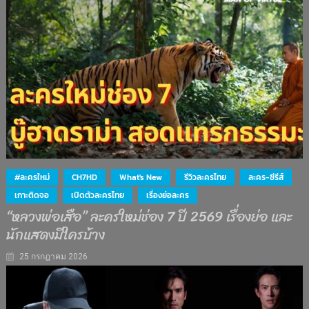
#ละครใหม่
CH7HD
What's New
รีวิวละครไทย
ละคร-ซีรีส์
เกาะติดจอ
เปิดตัวละครไทย
เรื่องย่อละคร
“หลวงพ่อเสือ” ละครใหม่ช่อง 7 ปี 2569 เรื่องย่อ และ
นักแสดงมีใครบ้าง
25 กรกฎาคม 2026