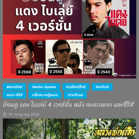
#ละครใหม่
Media Update
ช่วงไพรม์ไทม์
ช่องวัน31
ละคร-ซีรีส์
เกร็ดความรู้ละคร
เกาะติดจอ
ย้อนดู แดง ไบเล่ย์ 4 เวอร์ชั่น หนัง ละครเพลง และซีรีส์
31 กรกฎาคม 2026