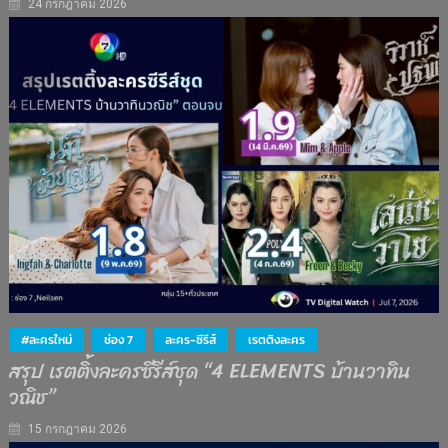
24 กรกฎาคม 2026
#ละครใหม่
ช่อง 7
ละคร-ซีรีส์
เรตติงละคร
สรุป เรตติ้งละครซีรีส์ชุด “4 ELEMENTS บ้านวาทิน
วณิช”
15 กรกฎาคม 2026