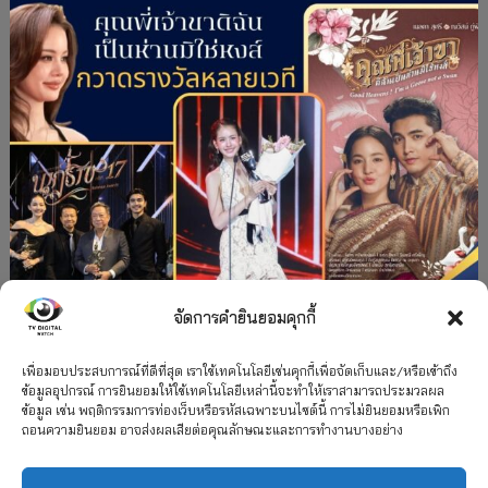
จัดการคำยินยอมคุกกี้
#ละครใหม่
TV
ช่อง 3
รางวัล
ละคร-ซีรีส์
”คุณพี่เจ้าขาดิฉันเป็นห่านมิใช่หงส์” กวาดรางวัล
เพื่อมอบประสบการณ์ที่ดีที่สุด เราใช้เทคโนโลยีเช่นคุกกี้เพื่อจัดเก็บและ/หรือเข้าถึง
ข้อมูลอุปกรณ์ การยินยอมให้ใช้เทคโนโลยีเหล่านี้จะทำให้เราสามารถประมวลผล
เพียบ จาก 8 เวที
ข้อมูล เช่น พฤติกรรมการท่องเว็บหรือรหัสเฉพาะบนไซต์นี้ การไม่ยินยอมหรือเพิก
ถอนความยินยอม อาจส่งผลเสียต่อคุณลักษณะและการทำงานบางอย่าง
12 กรกฎาคม 2026