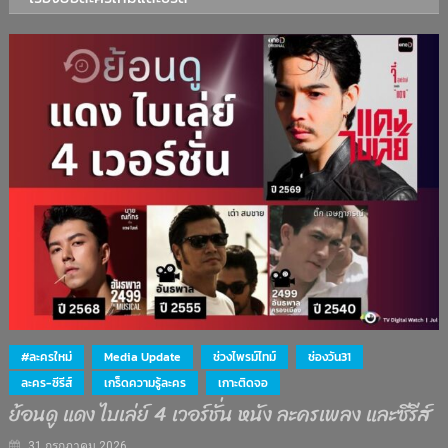
#ละครใหม่
Media Update
ช่วงไพรม์ไทม์
ช่องวัน31
ละคร-ซีรีส์
เกร็ดความรู้ละคร
เกาะติดจอ
ย้อนดู แดง ไบเล่ย์ 4 เวอร์ชั่น หนัง ละครเพลง และซีรีส์
31 กรกฎาคม 2026