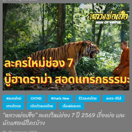
#ละครใหม่
CH7HD
What's New
รีวิวละครไทย
ละคร-ซีรีส์
เกาะติดจอ
เปิดตัวละครไทย
เรื่องย่อละคร
“หลวงพ่อเสือ” ละครใหม่ช่อง 7 ปี 2569 เรื่องย่อ และ
นักแสดงมีใครบ้าง