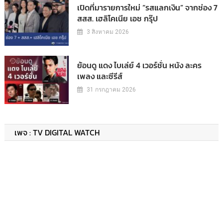
เปิดที่มารายการใหม่ “รสแลกเงิน” จากช่อง 7
สสส. เฮลิโคเนีย เอช กรุ๊ป
3 สิงหาคม 2026
ย้อนดู แดง ไบเล่ย์ 4 เวอร์ชั่น หนัง ละคร
เพลง และซีรีส์
31 กรกฎาคม 2026
เพจ : TV DIGITAL WATCH