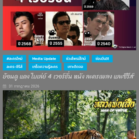
#ละครใหม่
Media Update
ช่วงไพรม์ไทม์
ช่องวัน31
ละคร-ซีรีส์
เกร็ดความรู้ละคร
เกาะติดจอ
ย้อนดู แดง ไบเล่ย์ 4 เวอร์ชั่น หนัง ละครเพลง และซีรีส์
31 กรกฎาคม 2026