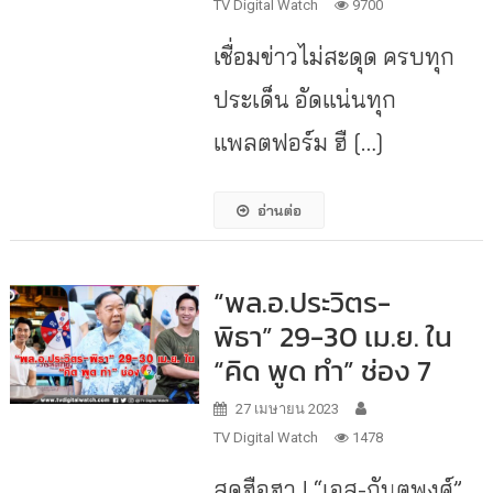
TV Digital Watch
9700
เชื่อมข่าวไม่สะดุด ครบทุก
ประเด็น อัดแน่นทุก
แพลตฟอร์ม ฮื […]
อ่านต่อ
“พล.อ.ประวิตร-
พิธา” 29-30 เม.ย. ใน
“คิด พูด ทำ” ช่อง 7
27 เมษายน 2023
TV Digital Watch
1478
สุดฮือฮา ! “เอส-กันตพงศ์”