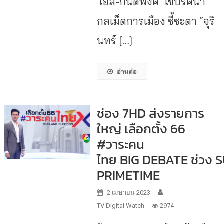
‘เอส-กันตพงศ์’ ไขปริศนา
กลเม็ดการเมือง ชี้ชะตา “จุริ
นทร์ […]
อ่านต่อ
ช่อง 7HD ส่งรายการ
ใหญ่ เลือกตั้ง 66
#วาระคน
ไทย BIG DEBATE ช่วง 
PRIMETIME
2 เมษายน 2023
TV Digital Watch
2974