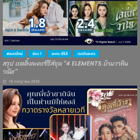
#ละครใหม่
ช่อง 7
ละคร-ซีรีส์
เรตติงละคร
สรุป เรตติ้งละครซีรีส์ชุด “4 ELEMENTS บ้านวาทิน
วณิช”
15 กรกฎาคม 2026