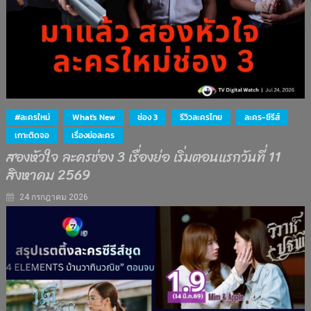
#ละครใหม่
What's New
ช่อง 3
รีวิวละครไทย
ละคร-ซีรีส์
เกาะติดจอ
เรื่องย่อละคร
สองหัวใจ ละครช่อง 3 เรื่องย่อ เริ่มตอนแรกวันที่ 11
สิงหาคม 2569
24 กรกฎาคม 2026