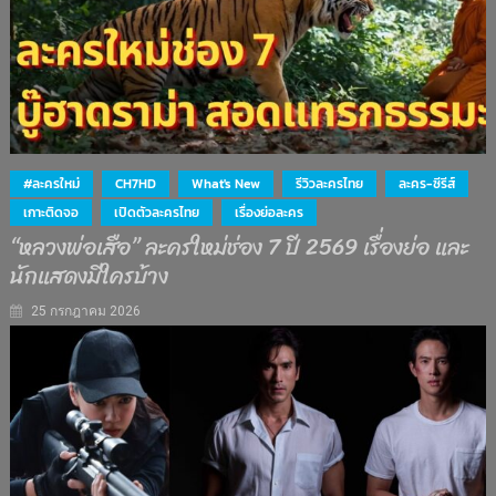
#ละครใหม่
CH7HD
What's New
รีวิวละครไทย
ละคร-ซีรีส์
เกาะติดจอ
เปิดตัวละครไทย
เรื่องย่อละคร
“หลวงพ่อเสือ” ละครใหม่ช่อง 7 ปี 2569 เรื่องย่อ และ
นักแสดงมีใครบ้าง
25 กรกฎาคม 2026