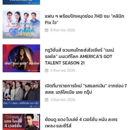
แฟน ๆ พร้อมปักหมุดช่อง 7HD ชม “คลินิก
Fix ใจ”
8 สิงหาคม 2026
ทรูวิชั่นส์ ชวนคนไทยส่งใจเชียร์ “เนเน่
รอยัล” บนเวทีโลก AMERICA’S GOT
TALENT SEASON 21
6 สิงหาคม 2026
เปิดที่มารายการใหม่ “รสแลกเงิน” จากช่อง 7
สสส. เฮลิโคเนีย เอช กรุ๊ป
3 สิงหาคม 2026
ย้อนดู แดง ไบเล่ย์ 4 เวอร์ชั่น หนัง ละคร
เพลง และซีรีส์