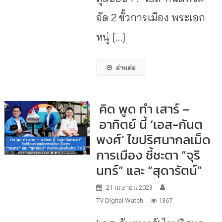
จัด 2 ขั้วการเมือง พระเอก
หนุ่ […]
อ่านต่อ
คิด พูด ทำ เสาร์ –
อาทิตย์ นี้ ‘เอส-กันต
พงศ์’ ไขปริศนากลเม็ด
การเมือง ชี้ชะตา “จุริ
นทร์” และ “สุดารัตน์”
21 เมษายน 2023
TV Digital Watch
1367