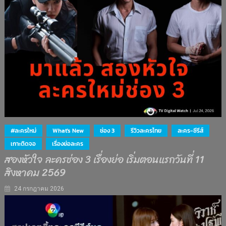
#ละครใหม่
What's New
ช่อง 3
รีวิวละครไทย
ละคร-ซีรีส์
เกาะติดจอ
เรื่องย่อละคร
สองหัวใจ ละครช่อง 3 เรื่องย่อ เริ่มตอนแรกวันที่ 11
สิงหาคม 2569
24 กรกฎาคม 2026