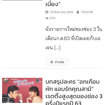
เบี่ยง”
30 มิถุนายน 2020
TVDGTW
3751
ผังรายการใหม่ของช่อง 3 ใน
เดือนก.ค.63 ที่เปิดเผยกับเอ
เจน […]
อ่านต่อ
บทสรุปละคร “อกเกือบ
หัก แอบรักคุณสามี”
เรตติ้งสูงสุดของช่อง 3
ครึ่งปีแรกปี 63