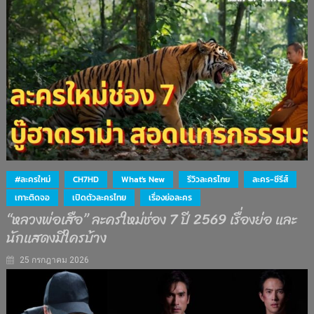
#ละครใหม่
CH7HD
What's New
รีวิวละครไทย
ละคร-ซีรีส์
เกาะติดจอ
เปิดตัวละครไทย
เรื่องย่อละคร
“หลวงพ่อเสือ” ละครใหม่ช่อง 7 ปี 2569 เรื่องย่อ และ
นักแสดงมีใครบ้าง
25 กรกฎาคม 2026