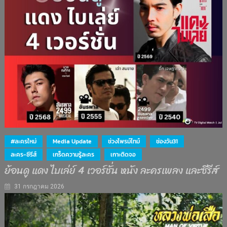
#ละครใหม่
Media Update
ช่วงไพรม์ไทม์
ช่องวัน31
ละคร-ซีรีส์
เกร็ดความรู้ละคร
เกาะติดจอ
ย้อนดู แดง ไบเล่ย์ 4 เวอร์ชั่น หนัง ละครเพลง และซีรีส์
31 กรกฎาคม 2026