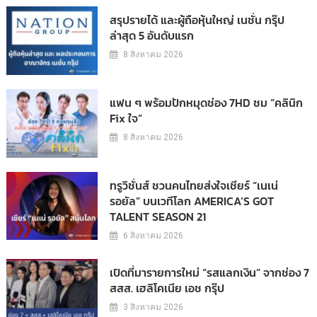
สรุปรายได้ และผู้ถือหุ้นใหญ่ เนชั่น กรุ๊ป
ล่าสุด 5 อันดับแรก
8 สิงหาคม 2026
แฟน ๆ พร้อมปักหมุดช่อง 7HD ชม “คลินิก
Fix ใจ”
8 สิงหาคม 2026
ทรูวิชั่นส์ ชวนคนไทยส่งใจเชียร์ “เนเน่
รอยัล” บนเวทีโลก AMERICA’S GOT
TALENT SEASON 21
6 สิงหาคม 2026
เปิดที่มารายการใหม่ “รสแลกเงิน” จากช่อง 7
สสส. เฮลิโคเนีย เอช กรุ๊ป
3 สิงหาคม 2026