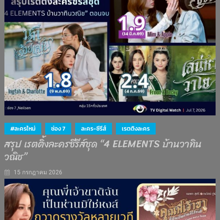
#ละครใหม่
ช่อง 7
ละคร-ซีรีส์
เรตติงละคร
สรุป เรตติ้งละครซีรีส์ชุด “4 ELEMENTS บ้านวาทิน
วณิช”
15 กรกฎาคม 2026