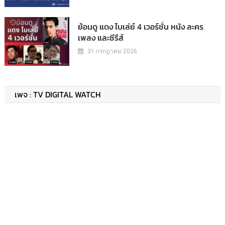
ย้อนดู แดง ไบเล่ย์ 4 เวอร์ชั่น หนัง ละคร
เพลง และซีรีส์
31 กรกฎาคม 2026
เพจ : TV DIGITAL WATCH