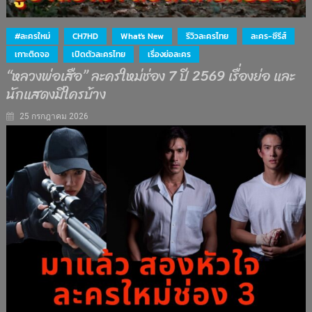
#ละครใหม่
CH7HD
What's New
รีวิวละครไทย
ละคร-ซีรีส์
เกาะติดจอ
เปิดตัวละครไทย
เรื่องย่อละคร
“หลวงพ่อเสือ” ละครใหม่ช่อง 7 ปี 2569 เรื่องย่อ และ
นักแสดงมีใครบ้าง
25 กรกฎาคม 2026