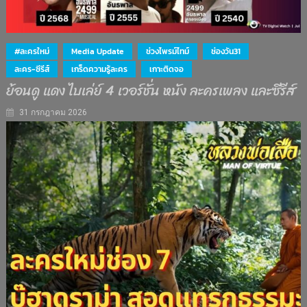
#ละครใหม่
Media Update
ช่วงไพรม์ไทม์
ช่องวัน31
ละคร-ซีรีส์
เกร็ดความรู้ละคร
เกาะติดจอ
ย้อนดู แดง ไบเล่ย์ 4 เวอร์ชั่น หนัง ละครเพลง และซีรีส์
31 กรกฎาคม 2026