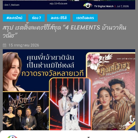
#ละครใหม่
ช่อง 7
ละคร-ซีรีส์
เรตติงละคร
สรุป เรตติ้งละครซีรีส์ชุด “4 ELEMENTS บ้านวาทิน
วณิช”
15 กรกฎาคม 2026