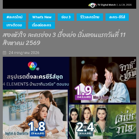
#ละครใหม่
What's New
ช่อง 3
รีวิวละครไทย
ละคร-ซีรีส์
เกาะติดจอ
เรื่องย่อละคร
สองหัวใจ ละครช่อง 3 เรื่องย่อ เริ่มตอนแรกวันที่ 11
สิงหาคม 2569
24 กรกฎาคม 2026