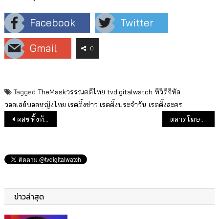
Facebook
Twitter
Gmail
0
Tagged
TheMaskวรรณคดีไทย
tvdigitalwatch
ทีวีดิจิทัล
วอลเลย์บอลหญิงไทย
เรตติ้งข่าว
เรตติ้งประจำวัน
เรตติ้งละคร
แนะแนวเรื่อง
คสช.ทิ้งท้าย ต่ออายุ 6 บอร์ด กสทช.อยู่กันยาว
ตลาดโฆษณาทีวีดิจิตอลเดือน พ.ค. 5.7 พันล้าน โตแค่ 21 ลบ.
ข่าวล่าสุด