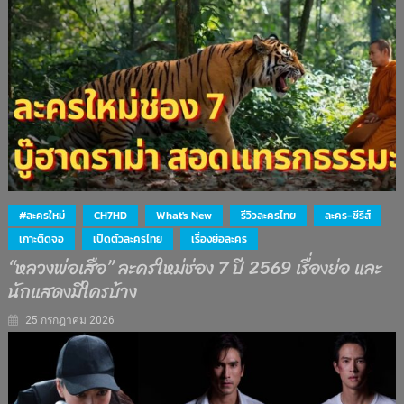
#ละครใหม่
CH7HD
What's New
รีวิวละครไทย
ละคร-ซีรีส์
เกาะติดจอ
เปิดตัวละครไทย
เรื่องย่อละคร
“หลวงพ่อเสือ” ละครใหม่ช่อง 7 ปี 2569 เรื่องย่อ และ
นักแสดงมีใครบ้าง
25 กรกฎาคม 2026