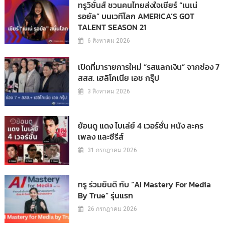
ทรูวิชั่นส์ ชวนคนไทยส่งใจเชียร์ “เนเน่
รอยัล” บนเวทีโลก AMERICA’S GOT
TALENT SEASON 21
6 สิงหาคม 2026
เปิดที่มารายการใหม่ “รสแลกเงิน” จากช่อง 7
สสส. เฮลิโคเนีย เอช กรุ๊ป
3 สิงหาคม 2026
ย้อนดู แดง ไบเล่ย์ 4 เวอร์ชั่น หนัง ละคร
เพลง และซีรีส์
31 กรกฎาคม 2026
ทรู ร่วมยินดี กับ “AI Mastery For Media
By True” รุ่นแรก
26 กรกฎาคม 2026