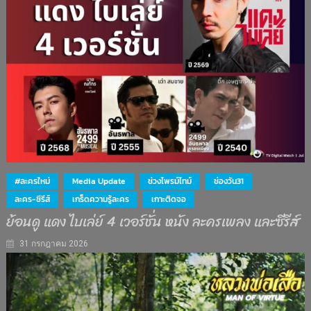
#ละครใหม่
Media Update
ช่วงไพรม์ไทม์
ช่องวัน31
ละคร-ซีรีส์
เกร็ดความรู้ละคร
เกาะติดจอ
ย้อนดู แดง ไบเล่ย์ 4 เวอร์ชั่น หนัง ละครเพลง และซีรีส์
31 กรกฎาคม 2026