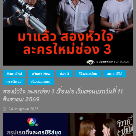
#ละครใหม่
What's New
ช่อง 3
รีวิวละครไทย
ละคร-ซีรีส์
เกาะติดจอ
เรื่องย่อละคร
สองหัวใจ ละครช่อง 3 เรื่องย่อ เริ่มตอนแรกวันที่ 11
สิงหาคม 2569
24 กรกฎาคม 2026