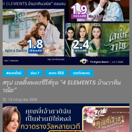
#ละครใหม่
ช่อง 7
ละคร-ซีรีส์
เรตติงละคร
สรุป เรตติ้งละครซีรีส์ชุด “4 ELEMENTS บ้านวาทิน
วณิช”
15 กรกฎาคม 2026