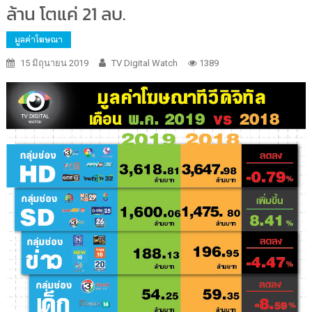
ล้าน โตแค่ 21 ลบ.
มูลค่าโฆษณา
15 มิถุนายน 2019
TV Digital Watch
1389