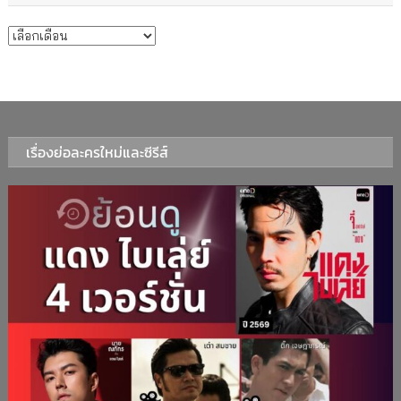
บทความรายเดือน
เรื่องย่อละครใหม่และซีรีส์