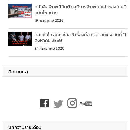
หนังสือพิมพ์ที่ปิดตัว ยุติการพิมพ์ไปแล้วของไทยมี
ฉบับไหนบ้าง
19 กรกฎาคม 2026
สองหัวใจ ละครช่อง 3 เรื่องย่อ เริ่มตอนแรกวันที่ 11
สิงหาคม 2569
24 กรกฎาคม 2026
ติดตามเรา
บทความรายเดือน