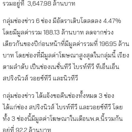
รวมอยู่ที่ 3,647.98 ล้านบาท
กลุ่มช่องข่าว 6 ช่อง มีอัตราเติบโตลดลง 4.47%
โดยมีมูลค่ารวม 188.13 ล้านบาท ลดจากช่วง
เดียวกันของปีก่อนหน้าที่มีมูลค่ารวมที่ 196.95 ล้าน
บาท โดยช่องที่มีมูลค่าโฆษณาสูงสุดในกลุ่มนี้ เรียง
ตามลำดับ เป็นช่องเนชั่นทีวี ไบรท์ทีวี ทีเอ็นเอ็น
สปริงนิวส์ วอยซ์ทีวี และนิวทีวี
กลุ่มช่องข่าว ได้แจ้งขอคืนช่องทั้งหมด 3 ช่อง
ได้แก่ช่อง สปริงนิวส์ ไบรท์ทีวี และวอยซ์ทีวี โดย
ทั้ง 3 ช่องนี้มีมูลค่าโฆษณาในเดือนพ.ค.นี้รวมกัน
อยู่ที่ 92.2 ล้านบาท