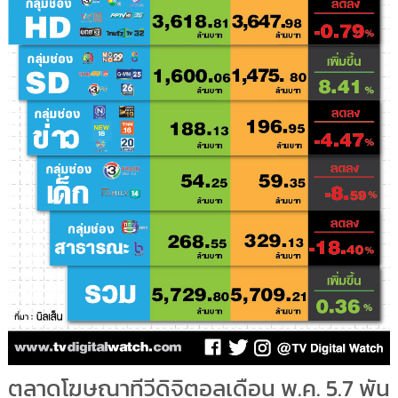
ตลาดโฆษณาทีวีดิจิตอลเดือน พ.ค. 5.7 พัน