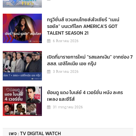
ทรูวิชั่นส์ ชวนคนไทยส่งใจเชียร์ “เนเน่
รอยัล” บนเวทีโลก AMERICA’S GOT
TALENT SEASON 21
6 สิงหาคม 2026
เปิดที่มารายการใหม่ “รสแลกเงิน” จากช่อง 7
สสส. เฮลิโคเนีย เอช กรุ๊ป
3 สิงหาคม 2026
ย้อนดู แดง ไบเล่ย์ 4 เวอร์ชั่น หนัง ละคร
เพลง และซีรีส์
31 กรกฎาคม 2026
เพจ : TV DIGITAL WATCH