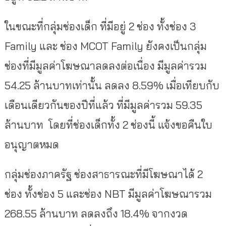
ในขณะที่กลุ่มช่องเด็ก ที่มีอยู่ 2 ช่อง ทั้งช่อง 3
Family และ ช่อง MCOT Family ยังคงเป็นกลุ่ม
ช่องที่มีมูลค่าโฆษณาลดลงต่อเนื่อง มีมูลค่ารวม
54.25 ล้านบาทเท่านั้น ลดลง 8.59% เมื่อเทียบกับ
เดือนเดียวกันของปีที่แล้ว ที่มีมูลค่ารวม 59.35
ล้านบาท โดยที่ช่องเด็กทั้ง 2 ช่องนี้ แจ้งขอคืนใบ
อนุญาตหมด
กลุ่มช่องภาครัฐ ช่องสาธารณะที่มีโฆษณาได้ 2
ช่อง ทั้งช่อง 5 และช่อง NBT มีมูลค่าโฆษณารวม
268.55 ล้านบาท ลดลงถึง 18.4% จากงวด