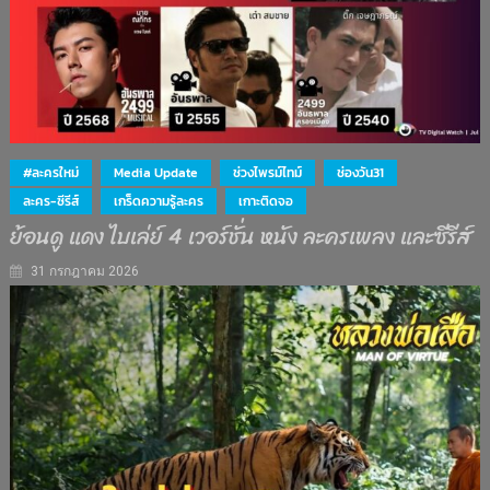
#ละครใหม่
Media Update
ช่วงไพรม์ไทม์
ช่องวัน31
ละคร-ซีรีส์
เกร็ดความรู้ละคร
เกาะติดจอ
ย้อนดู แดง ไบเล่ย์ 4 เวอร์ชั่น หนัง ละครเพลง และซีรีส์
31 กรกฎาคม 2026