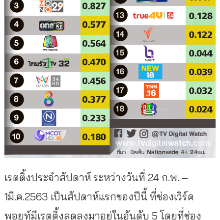
เรตติ้งประจำสัปดาห์ ระหว่างวันที่ 24 ก.พ. –
1มี.ค.2563 เป็นสัปดาห์แรกของปีนี้ ที่ช่องเวิร์ค
พอยท์มีเรตติ้งลดลงมาอยู่ในอันดับ 5 โดยที่ช่อง