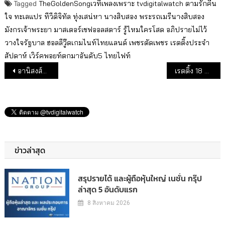
Tagged
TheGoldenSongเวทีเพลงเพราะ
tvdigitalwatch
ตามรักคืน
ใจ
ทะเลแปร
ทีวีดิจิทัล
ทุ่งเสน่หา
นางสิบสอง
พระรถเมรีนางสิบสอง
มังกรเจ้าพระยา
มาสเตอร์เชฟออลสตาร์
รู้ไหมใครโสด
อภิปรายไม่ไว้
วางใจรัฐบาล
ฮอลลีวู๊ดเกมไนท์ไทยแลนด์
เพชรตัดเพชร
เรตติ้งประจำ
สัปดาห์
เวิร์คพอยท์ตกมาอันดับ5
ไทยไฟท์
แนะแนวเรื่อง
อานิสงส์คืนช่อง+เงินช่วยเหลือกสทช. ทำ อสมท.ปี 62 รายได้เพิ่ม 16%
เรตติ้ง 18 ช่องทีวีดิจิทัล เดือน ก.พ. 63
ข่าวล่าสุด
สรุปรายได้ และผู้ถือหุ้นใหญ่ เนชั่น กรุ๊ป
ล่าสุด 5 อันดับแรก
8 สิงหาคม 2026