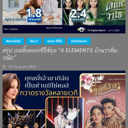
#ละครใหม่
ช่อง 7
ละคร-ซีรีส์
เรตติงละคร
สรุป เรตติ้งละครซีรีส์ชุด “4 ELEMENTS บ้านวาทิน
วณิช”
15 กรกฎาคม 2026