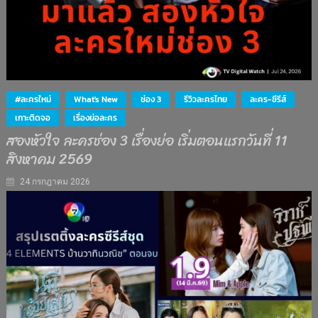
#ละครใหม่
What's New
ช่อง 3
รีวิวละครไทย
ละคร-ซีรีส์
เกาะติดจอ
เรื่องย่อละคร
สองหัวใจ ละครช่อง 3 เรื่องย่อ เริ่มตอนแรกวันที่ 11
สิงหาคม 2569
24 กรกฎาคม 2026