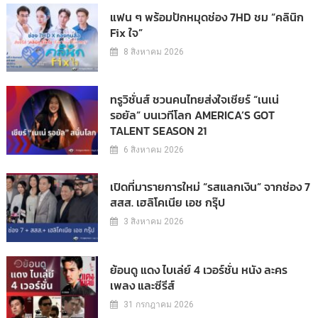
แฟน ๆ พร้อมปักหมุดช่อง 7HD ชม “คลินิก
Fix ใจ”
8 สิงหาคม 2026
ทรูวิชั่นส์ ชวนคนไทยส่งใจเชียร์ “เนเน่
รอยัล” บนเวทีโลก AMERICA’S GOT
TALENT SEASON 21
6 สิงหาคม 2026
เปิดที่มารายการใหม่ “รสแลกเงิน” จากช่อง 7
สสส. เฮลิโคเนีย เอช กรุ๊ป
3 สิงหาคม 2026
ย้อนดู แดง ไบเล่ย์ 4 เวอร์ชั่น หนัง ละคร
เพลง และซีรีส์
31 กรกฎาคม 2026