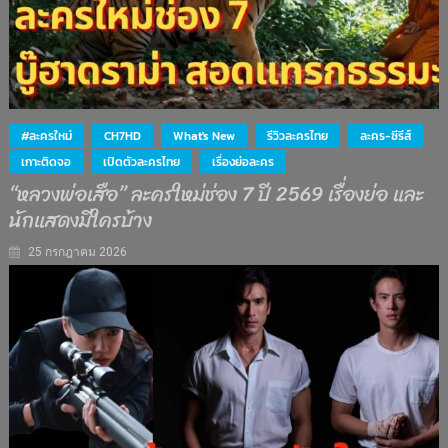
#ละครใหม่
CH7HD
What's New
รีวิวละครไทย
ละคร-ซีรีส์
เกาะติดจอ
เปิดตัวละครไทย
เรื่องย่อละคร
“หลวงพ่อเสือ” ละครใหม่ช่อง 7 ปี 2569 เรื่องย่อ และ
นักแสดงมีใครบ้าง
25 กรกฎาคม 2026