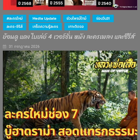
#ละครใหม่
Media Update
ช่วงไพรม์ไทม์
ช่องวัน31
ละคร-ซีรีส์
เกร็ดความรู้ละคร
เกาะติดจอ
ย้อนดู แดง ไบเล่ย์ 4 เวอร์ชั่น หนัง ละครเพลง และซีรีส์
31 กรกฎาคม 2026