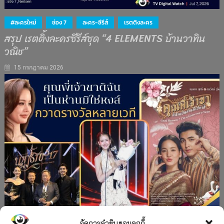
#ละครใหม่
ช่อง 7
ละคร-ซีรีส์
เรตติงละคร
สรุป เรตติ้งละครซีรีส์ชุด “4 ELEMENTS บ้านวาทิน
วณิช”
15 กรกฎาคม 2026
จัดการคำยินยอมคุกกี้