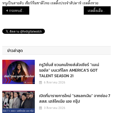
หนูเป็นสายลับ
เชียร์ทีมชาติไทย
เรตติ้งประจำสัปดาห์
เรตติ้งหวย
แนะแนวเรื่อง
กระทบยันออนไลน์ ยอดวิวสด AIS Play ต.ค.62 ช่อง 3 ลดฮวบ
เรตติ้งเดือนพ.ย. 62 : พีพีทีวี หลุดกลุ่ม TOP10 ช่อง 9 ขึ้นอันดับ 10
ข่าวล่าสุด
ทรูวิชั่นส์ ชวนคนไทยส่งใจเชียร์ “เนเน่
รอยัล” บนเวทีโลก AMERICA’S GOT
TALENT SEASON 21
6 สิงหาคม 2026
เปิดที่มารายการใหม่ “รสแลกเงิน” จากช่อง 7
สสส. เฮลิโคเนีย เอช กรุ๊ป
3 สิงหาคม 2026