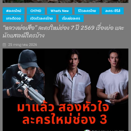
#ละครใหม่
CH7HD
What's New
รีวิวละครไทย
ละคร-ซีรีส์
เกาะติดจอ
เปิดตัวละครไทย
เรื่องย่อละคร
“หลวงพ่อเสือ” ละครใหม่ช่อง 7 ปี 2569 เรื่องย่อ และ
นักแสดงมีใครบ้าง
25 กรกฎาคม 2026