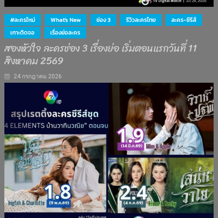
#ละครใหม่
What's New
ช่อง 3
รีวิวละครไทย
ละคร-ซีรีส์
เกาะติดจอ
เรื่องย่อละคร
สองหัวใจ ละครช่อง 3 เรื่องย่อ เริ่มตอนแรกวันที่ 11
สิงหาคม 2569
24 กรกฎาคม 2026