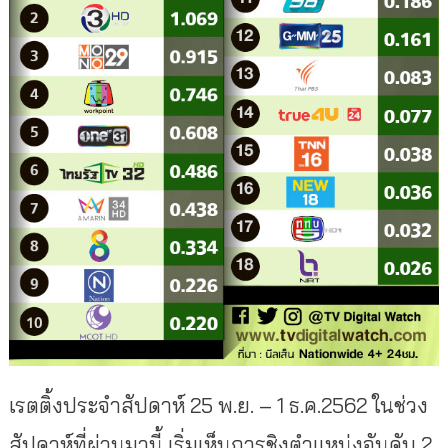
เรตติ้งประจำสัปดาห์ 25 พ.ย. – 1 ธ.ค.2562 ในช่วง
สัปดาห์ที่ผ่านมานี้ เริ่มเห็นการชิงตำแหน่งอันดับ 2