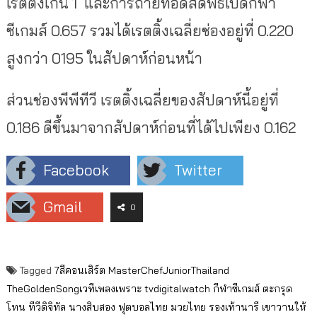
เรตติ้งเกิน 1 และการถ่ายทอดสดพิธีเปิดกีฬา
ซีเกมส์ 0.657 รวมได้เรตติ้งเฉลี่ยช่องอยู่ที่ 0.220
สูงกว่า 0195 ในสัปดาห์ก่อนหน้า
ส่วนช่องพีพีทีวี เรตติ้งเฉลี่ยของสัปดาห์นี้อยู่ที่
0.186 ดีขึ้นมาจากสัปดาห์ก่อนที่ได้ไปเพียง 0.162
Facebook
Twitter
Gmail
0
Tagged
7สีคอนเสิร์ต
MasterChefJuniorThailand
TheGoldenSongเวทีเพลงเพราะ
tvdigitalwatch
กีฬาซีเกมส์
ตะกรุด
โทน
ทีวีดิจิทัล
นางสิบสอง
ฟุตบอลไทย
มวยไทย
รองเท้านารี
เขาวานให้