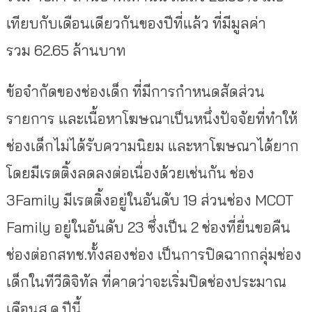
เทียบกับเดือนเดียวกันของปีที่แล้ว ที่มีมูลค่า
รวม 62.65 ล้านบาท
ข้อจำกัดของช่องเด็ก ที่มีการกำหนดสัดส่วน
รายการ และเนื้อหาโฆษณาเป็นหนึ่งปัจจัยที่ทำให้
ช่องเด็กไม่ได้รับความนิยม และหาโฆษณาได้ยาก
โดยมีเรตติ้งลดลงต่อเนื่องด้วยเช่นกัน ช่อง
3Family มีเรตติ้งอยู่ในอันดับ 19 ส่วนช่อง MCOT
Family อยู่ในอันดับ 23 ซึ่งเป็น 2 ช่องที่ยื่นขอคืน
ช่องต่อกสทช.ทั้งสองช่อง เป็นการปิดฉากกลุ่มช่อง
เด็กในทีวีดิจิทัล ที่คาดว่าจะเริ่มปิดช่องประมาณ
เดือนส.ค.ปีนี้