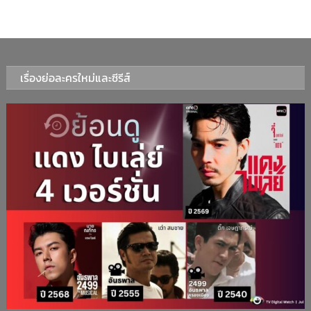
เรื่องย่อละครใหม่และซีรีส์