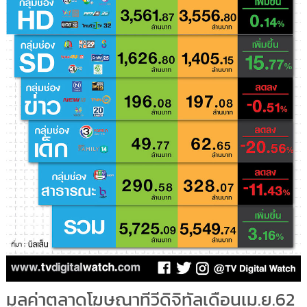
มูลค่าตลาดโฆษณาทีวีดิจิทัลเดือนเม.ย.62