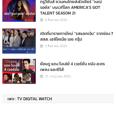
ทรูวิชั่นส์ ชวนคนไทยส่งใจเชียร์ “เนเน่
รอยัล” บนเวทีโลก AMERICA’S GOT
TALENT SEASON 21
6 สิงหาคม 2026
เปิดที่มารายการใหม่ “รสแลกเงิน” จากช่อง 7
สสส. เฮลิโคเนีย เอช กรุ๊ป
3 สิงหาคม 2026
ย้อนดู แดง ไบเล่ย์ 4 เวอร์ชั่น หนัง ละคร
เพลง และซีรีส์
31 กรกฎาคม 2026
เพจ : TV DIGITAL WATCH