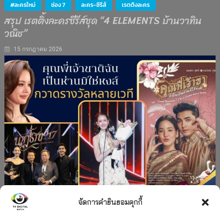
#ละครใหม่
ช่อง 7
ละคร-ซีรีส์
เรตติงละคร
สรุป เรตติ้งละครซีรีส์ชุด “4 ELEMENTS บ้านวาทิน
วณิช”
15 กรกฎาคม 2026
จัดการคำยินยอมคุกกี้
#ละครใหม่
TV
ช่อง 3
รางวัล
ละคร-ซีรีส์