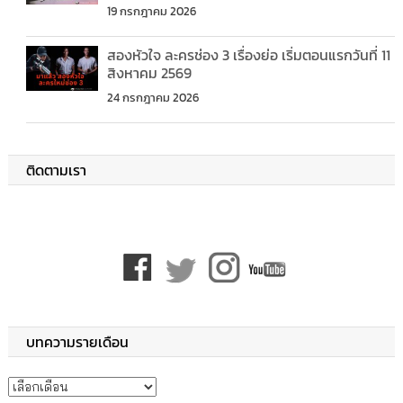
19 กรกฎาคม 2026
สองหัวใจ ละครช่อง 3 เรื่องย่อ เริ่มตอนแรกวันที่ 11
สิงหาคม 2569
24 กรกฎาคม 2026
ติดตามเรา
บทความรายเดือน
บทความรายเดือน