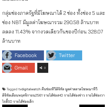
กลุ่มช่องภาครัฐที่มีโฆษณาได้ 2 ช่อง ทั้งช่อง 5 และ
ช่อง NBT มีมูลค่าโฆษณารวม 290.58 ล้านบาท
ลดลง 11.43% จากงวดเดียวกันของปีก่อน 328.07
ล้านบาท
Facebook
Twitter
Gmail
0
Tagged
tvdigitalwatch
คืนช่องทีวีดิจิทัล
มูลค่าตลาดโฆษณาทีวี
ดิจิทัลเดือนพฤศจิกายน2561
รายได้ช่องHD
รายได้ช่องข่าว
รายได้ช่องวา
ไรตี้SD
รายได้ช่องเด็ก