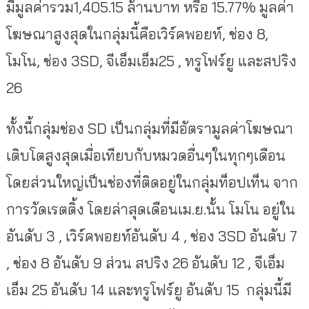
มีมูลค่ารวม1,405.15 ล้านบาท หรือ 15.77% มูลค่า
โฆษณาสูงสุดในกลุ่มนี้คือเวิร์คพอยท์, ช่อง 8,
โมโน, ช่อง 3SD, จีเอ็มเอ็ม25 , ทรูโฟร์ยู และสปริง
26
ทั้งนี้กลุ่มช่อง SD เป็นกลุ่มที่มีอัตรามูลค่าโฆษณา
เติบโตสูงสุดเมื่อเทียบกับหมวดอื่นๆในทุกๆเดือน
โดยส่วนใหญ่เป็นช่องที่ติดอยู่ในกลุ่มท็อปเท็น จาก
การวัดเรตติ้ง โดยล่าสุดเดือนเม.ย.นั้น โมโน อยู่ใน
อันดับ 3 , เวิร์คพอยท์อันดับ 4 , ช่อง 3SD อันดับ 7
, ช่อง 8 อันดับ 9 ส่วน สปริง 26 อันดับ 12 , จีเอ็ม
เอ็ม 25 อันดับ 14 และทรูโฟร์ยู อันดับ 15 กลุ่มนี้มี