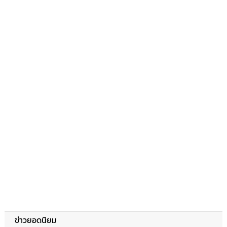
ข่าวยอดนิยม