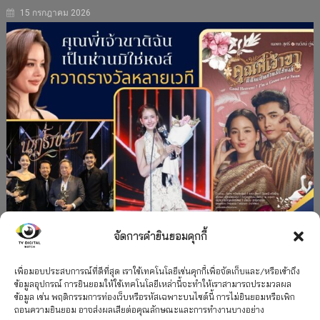
15 กรกฎาคม 2026
จัดการคำยินยอมคุกกี้
#ละครใหม่
TV
ช่อง 3
รางวัล
ละคร-ซีรีส์
”คุณพี่เจ้าขาดิฉันเป็นห่านมิใช่หงส์” กวาดรางวัล
เพื่อมอบประสบการณ์ที่ดีที่สุด เราใช้เทคโนโลยีเช่นคุกกี้เพื่อจัดเก็บและ/หรือเข้าถึง
ข้อมูลอุปกรณ์ การยินยอมให้ใช้เทคโนโลยีเหล่านี้จะทำให้เราสามารถประมวลผล
เพียบ จาก 8 เวที
ข้อมูล เช่น พฤติกรรมการท่องเว็บหรือรหัสเฉพาะบนไซต์นี้ การไม่ยินยอมหรือเพิก
ถอนความยินยอม อาจส่งผลเสียต่อคุณลักษณะและการทำงานบางอย่าง
12 กรกฎาคม 2026