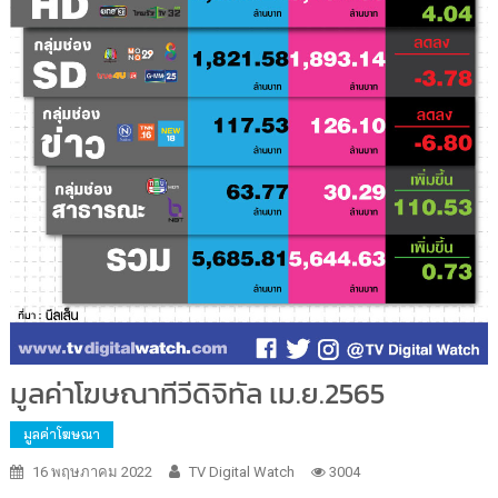
มูลค่าโฆษณาทีวีดิจิทัล เม.ย.2565
มูลค่าโฆษณา
16 พฤษภาคม 2022
TV Digital Watch
3004