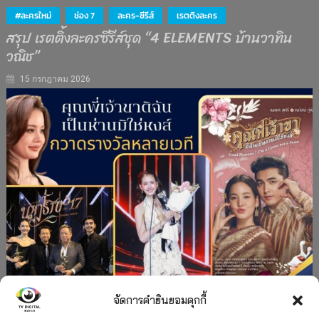
#ละครใหม่
ช่อง 7
ละคร-ซีรีส์
เรตติงละคร
สรุป เรตติ้งละครซีรีส์ชุด “4 ELEMENTS บ้านวาทิน
วณิช”
15 กรกฎาคม 2026
จัดการคำยินยอมคุกกี้
#ละครใหม่
TV
ช่อง 3
รางวัล
ละคร-ซีรีส์