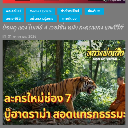
#ละครใหม่
Media Update
ช่วงไพรม์ไทม์
ช่องวัน31
ละคร-ซีรีส์
เกร็ดความรู้ละคร
เกาะติดจอ
ย้อนดู แดง ไบเล่ย์ 4 เวอร์ชั่น หนัง ละครเพลง และซีรีส์
31 กรกฎาคม 2026