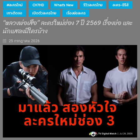
#ละครใหม่
CH7HD
What's New
รีวิวละครไทย
ละคร-ซีรีส์
เกาะติดจอ
เปิดตัวละครไทย
เรื่องย่อละคร
“หลวงพ่อเสือ” ละครใหม่ช่อง 7 ปี 2569 เรื่องย่อ และ
นักแสดงมีใครบ้าง
25 กรกฎาคม 2026