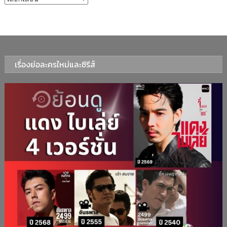
เรื่องย่อละครใหม่และซีรีส์