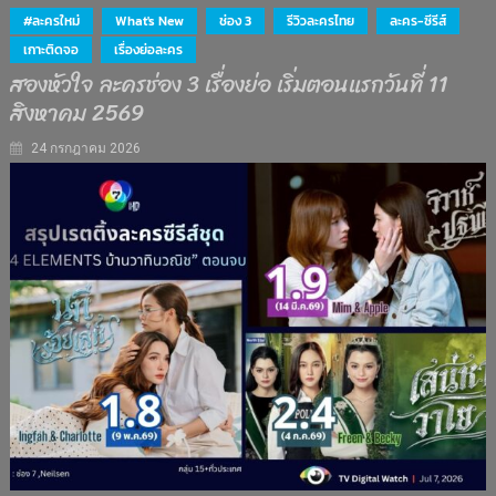
#ละครใหม่
What's New
ช่อง 3
รีวิวละครไทย
ละคร-ซีรีส์
เกาะติดจอ
เรื่องย่อละคร
สองหัวใจ ละครช่อง 3 เรื่องย่อ เริ่มตอนแรกวันที่ 11
สิงหาคม 2569
24 กรกฎาคม 2026