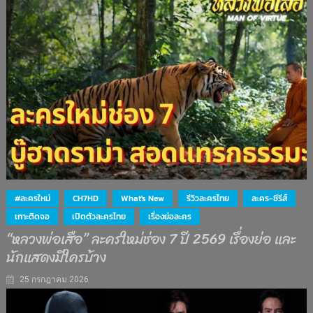
#ละครใหม่
CH7HD
What's New
รีวิวละครไทย
ละคร-ซีรีส์
เกาะติดจอ
เปิดตัวละครไทย
เรื่องย่อละคร
“หลวงพ่อเสือ” ละครใหม่ช่อง 7 ปี 2569 เรื่องย่อ และ
นักแสดงมีใครบ้าง
25 กรกฎาคม 2026