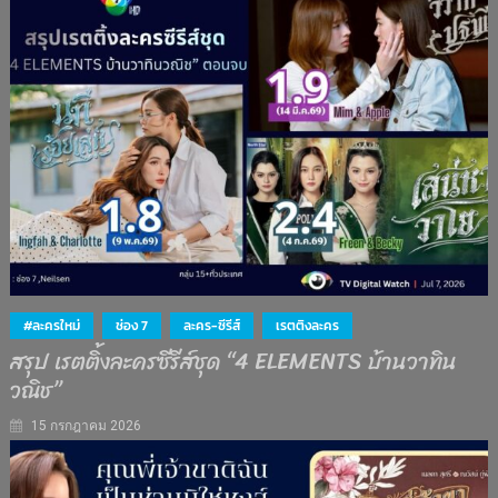
#ละครใหม่
ช่อง 7
ละคร-ซีรีส์
เรตติงละคร
สรุป เรตติ้งละครซีรีส์ชุด “4 ELEMENTS บ้านวาทิน
วณิช”
15 กรกฎาคม 2026