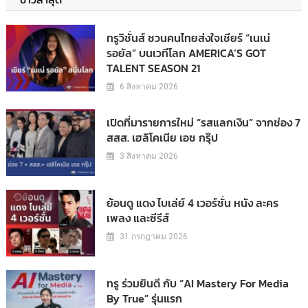
ทรูวิชั่นส์ ชวนคนไทยส่งใจเชียร์ “เนเน่
รอยัล” บนเวทีโลก AMERICA’S GOT
TALENT SEASON 21
6 สิงหาคม 2026
เปิดที่มารายการใหม่ “รสแลกเงิน” จากช่อง 7
สสส. เฮลิโคเนีย เอช กรุ๊ป
3 สิงหาคม 2026
ย้อนดู แดง ไบเล่ย์ 4 เวอร์ชั่น หนัง ละคร
เพลง และซีรีส์
31 กรกฎาคม 2026
ทรู ร่วมยินดี กับ “AI Mastery For Media
By True” รุ่นแรก