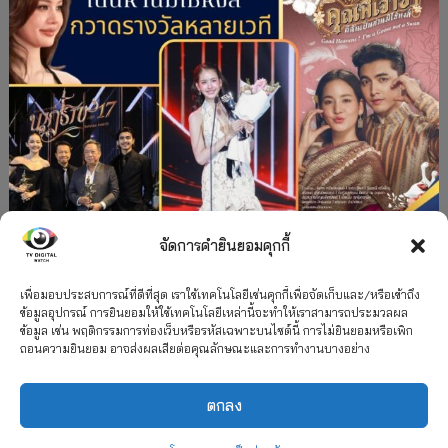
จัดการคำยินยอมคุกกี้
#ละครใหม่
TV
ช่อง 3
รางวัล
ละคร-ซีรีส์
”คุณพี่เจ้าขาดิฉันเป็นห่านมิใช่หงส์” กวาดรางวัล
เพื่อมอบประสบการณ์ที่ดีที่สุด เราใช้เทคโนโลยีเช่นคุกกี้เพื่อจัดเก็บและ/หรือเข้าถึง
ข้อมูลอุปกรณ์ การยินยอมให้ใช้เทคโนโลยีเหล่านี้จะทำให้เราสามารถประมวลผล
เพียบ จาก 8 เวที
ข้อมูล เช่น พฤติกรรมการท่องเว็บหรือรหัสเฉพาะบนไซต์นี้ การไม่ยินยอมหรือเพิก
ถอนความยินยอม อาจส่งผลเสียต่อคุณลักษณะและการทำงานบางอย่าง
12 กรกฎาคม 2026
ตกลง
2026 TV Digital Watch All Rights Reserved.
TV Digital Watch ทีวีดิจิทัลวอทช์
ติดต่อ
นโยบายความเป็นส่วนตัว