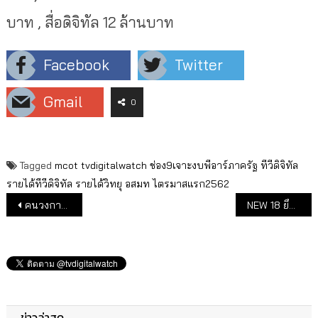
บาท , สื่อดิจิทัล 12 ล้านบาท
Facebook
Twitter
Gmail
0
Tagged
mcot
tvdigitalwatch
ช่อง9เจาะงบพีอาร์ภาครัฐ
ทีวีดิจิทัล
รายได้ทีวีดิจิทัล
รายได้วิทยุ
อสมท
ไตรมาสแรก2562
แนะแนวเรื่อง
คนวงการทีวี ในเวที สว.
NEW 18 ยึดช่องข่าวและสารคดีบนทีวีดิจิทัล
ข่าวล่าสุด