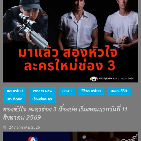
#ละครใหม่
What's New
ช่อง 3
รีวิวละครไทย
ละคร-ซีรีส์
เกาะติดจอ
เรื่องย่อละคร
สองหัวใจ ละครช่อง 3 เรื่องย่อ เริ่มตอนแรกวันที่ 11
สิงหาคม 2569
24 กรกฎาคม 2026