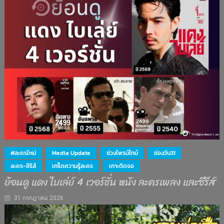
#ละครใหม่
Media Update
ช่วงไพรม์ไทม์
ช่องวัน31
ละคร-ซีรีส์
เกร็ดความรู้ละคร
เกาะติดจอ
ย้อนดู แดง ไบเล่ย์ 4 เวอร์ชั่น หนัง ละครเพลง และซีรีส์
31 กรกฎาคม 2026