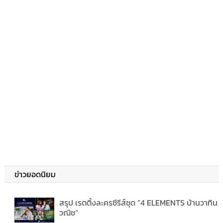
ข่าวยอดนิยม
สรุป เรตติ้งละครซีรีส์ชุด “4 ELEMENTS บ้านวาทิน
วณิช”