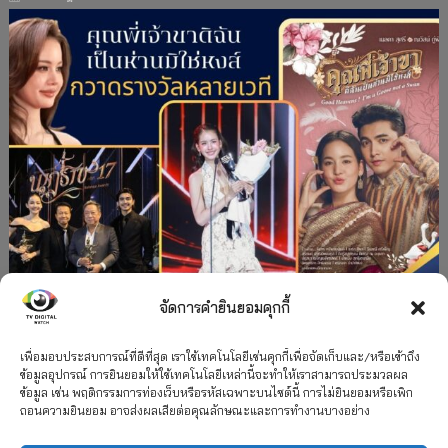
จัดการคำยินยอมคุกกี้
#ละครใหม่
TV
ช่อง 3
รางวัล
ละคร-ซีรีส์
”คุณพี่เจ้าขาดิฉันเป็นห่านมิใช่หงส์” กวาดรางวัล
เพื่อมอบประสบการณ์ที่ดีที่สุด เราใช้เทคโนโลยีเช่นคุกกี้เพื่อจัดเก็บและ/หรือเข้าถึง
ข้อมูลอุปกรณ์ การยินยอมให้ใช้เทคโนโลยีเหล่านี้จะทำให้เราสามารถประมวลผล
เพียบ จาก 8 เวที
ข้อมูล เช่น พฤติกรรมการท่องเว็บหรือรหัสเฉพาะบนไซต์นี้ การไม่ยินยอมหรือเพิก
ถอนความยินยอม อาจส่งผลเสียต่อคุณลักษณะและการทำงานบางอย่าง
12 กรกฎาคม 2026