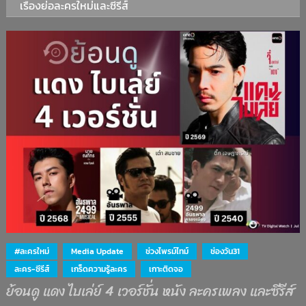
เรื่องย่อละครใหม่และซีรีส์
#ละครใหม่
Media Update
ช่วงไพรม์ไทม์
ช่องวัน31
ละคร-ซีรีส์
เกร็ดความรู้ละคร
เกาะติดจอ
ย้อนดู แดง ไบเล่ย์ 4 เวอร์ชั่น หนัง ละครเพลง และซีรีส์