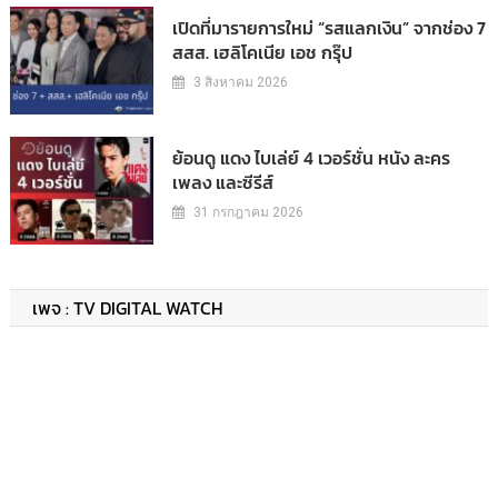
เปิดที่มารายการใหม่ “รสแลกเงิน” จากช่อง 7
สสส. เฮลิโคเนีย เอช กรุ๊ป
3 สิงหาคม 2026
ย้อนดู แดง ไบเล่ย์ 4 เวอร์ชั่น หนัง ละคร
เพลง และซีรีส์
31 กรกฎาคม 2026
เพจ : TV DIGITAL WATCH