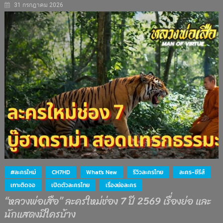
31 กรกฎาคม 2026
#ละครใหม่
CH7HD
What's New
รีวิวละครไทย
ละคร-ซีรีส์
เกาะติดจอ
เปิดตัวละครไทย
เรื่องย่อละคร
“หลวงพ่อเสือ” ละครใหม่ช่อง 7 ปี 2569 เรื่องย่อ และ
นักแสดงมีใครบ้าง