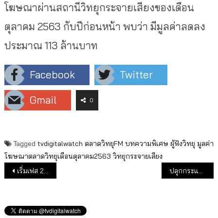
โฆษณาผ่านสถานีวิทยุกระจายเสียงของเดือน
ตุลาคม 2563 กับปีก่อนหน้า พบว่า มีมูลค่าลดลง
ประมาณ 113 ล้านบาท
Facebook
Twitter
Gmail
0
Tagged
tvdigitalwatch
ตลาดวิทยุFM
บทความพิเศษ
ผู้ฟังวิทยุ
มูลค่า
โฆษณาตลาดวิทยุเดือนตุลาคม2563
วิทยุกระจายเสียง
แนะแนวเรื่อง
เริ่มเฟส 2 ! “อสมท” ชวนนักลงทุนเสนอแนวคิดพัฒนาที่ดิน “บางไผ่-หนองแขม” ถึง 15 ม.ค. 64
ปลุกกระแส เที่ยวตามรอยซีรีส์ กระจายรายได้ฟื้นเศรษฐกิจ