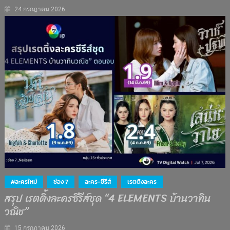
24 กรกฎาคม 2026
#ละครใหม่
ช่อง 7
ละคร-ซีรีส์
เรตติงละคร
สรุป เรตติ้งละครซีรีส์ชุด “4 ELEMENTS บ้านวาทิน
วณิช”
15 กรกฎาคม 2026