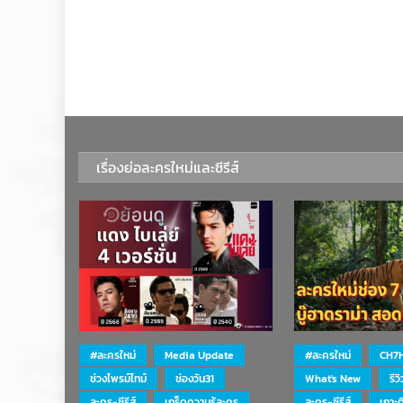
เรื่องย่อละครใหม่และซีรีส์
#ละครใหม่
Media Update
#ละครใหม่
CH7
ช่วงไพรม์ไทม์
ช่องวัน31
What's New
รีว
ละคร-ซีรีส์
เกร็ดความรู้ละคร
ละคร-ซีรีส์
เกาะ