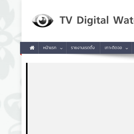
Skip to content
TV Digital Watch
เกาะติดทีวีและออนไลน์ รายงานเรตติ้ง
หน้าแรก
รายงานเรตติ้ง
เกาะติดจอ