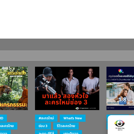
HD
#ละครใหม่
What's New
#ละครใหม่
ิวละครไทย
ช่อง 3
รีวิวละครไทย
ละคร-ซีรีส์
ติดจอ
ละคร-ซีรีส์
เกาะติดจอ