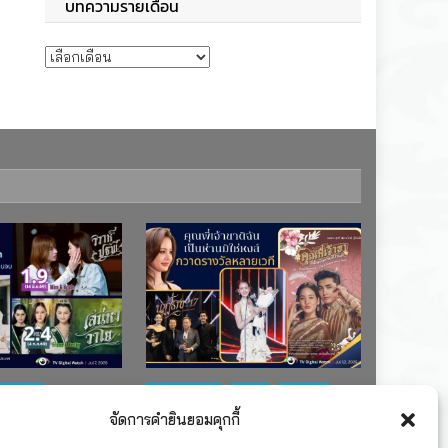
บทความรายเดือน
บทความรายเดือน
ช่อง 7
#ละครใหม่
TV
ช่อง 3
จัดการคำยินยอมคุกกี้
เรตติงละคร
รางวัล
ละคร-ซีรีส์