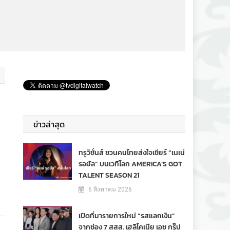
ข่าวล่าสุด
ทรูวิชั่นส์ ชวนคนไทยส่งใจเชียร์ “เนเน่
รอยัล” บนเวทีโลก AMERICA’S GOT
TALENT SEASON 21
6 สิงหาคม 2026
เปิดที่มารายการใหม่ “รสแลกเงิน”
จากช่อง 7 สสส. เฮลิโคเนีย เอช กรุ๊ป