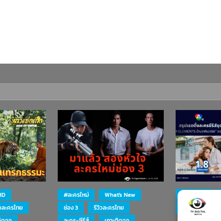
HD
#ละครใหม่
What's New
#ละครใหม่
ิวละครไทย
ช่อง 3
รีวิวละครไทย
ละคร-ซีรีส์
ติดจอ
ละคร-ซีรีส์
เกาะติดจอ