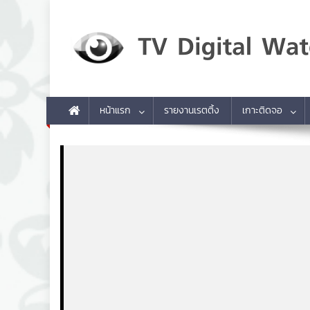
Skip to content
TV Digital Watch
เกาะติดทีวีและออนไลน์ รายงานเรตติ้ง
หน้าแรก
รายงานเรตติ้ง
เกาะติดจอ