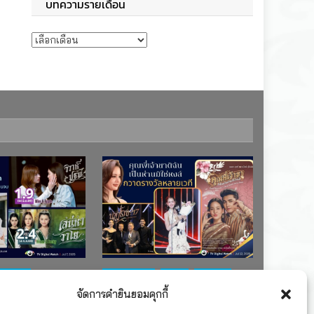
บทความรายเดือน
บทความรายเดือน
ช่อง 7
#ละครใหม่
TV
ช่อง 3
จัดการคำยินยอมคุกกี้
เรตติงละคร
รางวัล
ละคร-ซีรีส์