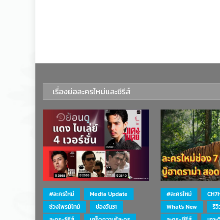
เรื่องย่อละครใหม่และซีรีส์
#ละครใหม่
Media Update
#ละครใหม่
CH7
ช่วงไพรม์ไทม์
ช่องวัน31
What's New
รีว
ละคร-ซีรีส์
เกร็ดความรู้ละคร
ละคร-ซีรีส์
เกาะ