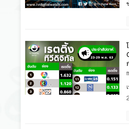
ช
เ
2