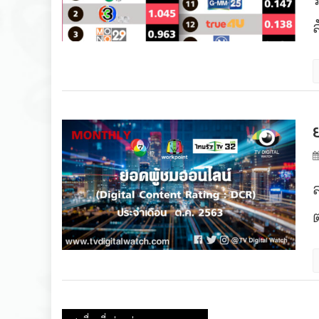
ล
แนะแนวเรื่อง