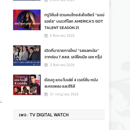
8 สิงหาคม 2026
ทรูวิชั่นส์ ชวนคนไทยส่งใจเชียร์ “เนเน่
รอยัล” บนเวทีโลก AMERICA’S GOT
TALENT SEASON 21
6 สิงหาคม 2026
เปิดที่มารายการใหม่ “รสแลกเงิน”
จากช่อง 7 สสส. เฮลิโคเนีย เอช กรุ๊ป
3 สิงหาคม 2026
ย้อนดู แดง ไบเล่ย์ 4 เวอร์ชั่น หนัง
ละครเพลง และซีรีส์
31 กรกฎาคม 2026
.
เพจ : TV DIGITAL WATCH