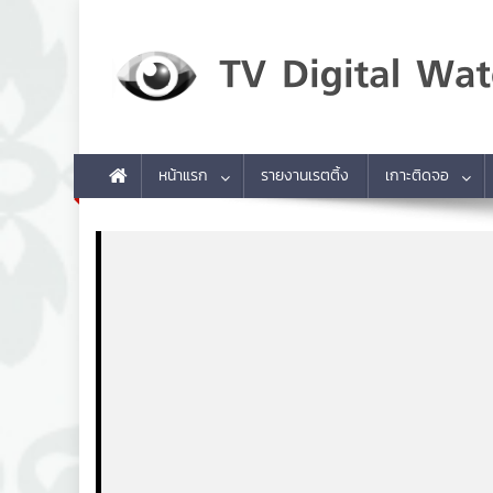
Skip to content
TV Digital Watch
เกาะติดทีวีและออนไลน์ รายงานเรตติ้ง
หน้าแรก
รายงานเรตติ้ง
เกาะติดจอ